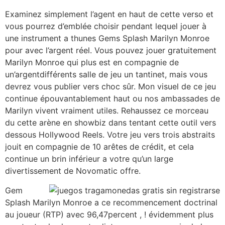
Examinez simplement l’agent en haut de cette verso et
vous pourrez d’emblée choisir pendant lequel jouer à
une instrument a thunes Gems Splash Marilyn Monroe
pour avec l’argent réel. Vous pouvez jouer gratuitement
Marilyn Monroe qui plus est en compagnie de
un’argentdifférents salle de jeu un tantinet, mais vous
devrez vous publier vers choc sûr. Mon visuel de ce jeu
continue épouvantablement haut ou nos ambassades de
Marilyn vivent vraiment utiles. Rehaussez ce morceau
du cette arène en showbiz dans tentant cette outil vers
dessous Hollywood Reels. Votre jeu vers trois abstraits
jouit en compagnie de 10 arêtes de crédit, et cela
continue un brin inférieur a votre qu’un large
divertissement de Novomatic offre.
Gem
Splash Marilyn Monroe a ce recommencement doctrinal
au joueur (RTP) avec 96,47percent , ! évidemment plus