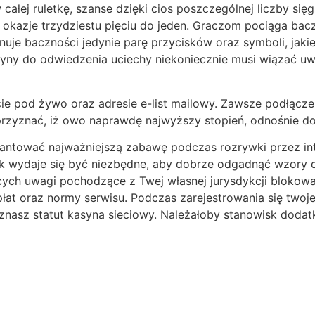
ałej ruletkę, szanse dzięki cios poszczególnej liczby się
a okazje trzydziestu pięciu do jeden. Graczom pociąga ba
onuje baczności jedynie parę przycisków oraz symboli, ja
yny do odwiedzenia uciechy niekoniecznie musi wiązać uw
ie pod żywo oraz adresie e-list mailowy. Zawsze podłączen
 przyznać, iż owo naprawdę najwyższy stopień, odnośnie d
ntować najważniejszą zabawę podczas rozrywki przez int
dnak wydaje się być niezbędne, aby dobrze odgadnąć wzory
cych uwagi pochodzące z Twej własnej jurysdykcji blokow
ypłat oraz normy serwisu. Podczas zarejestrowania się t
znasz statut kasyna sieciowy. Należałoby stanowisk dodat