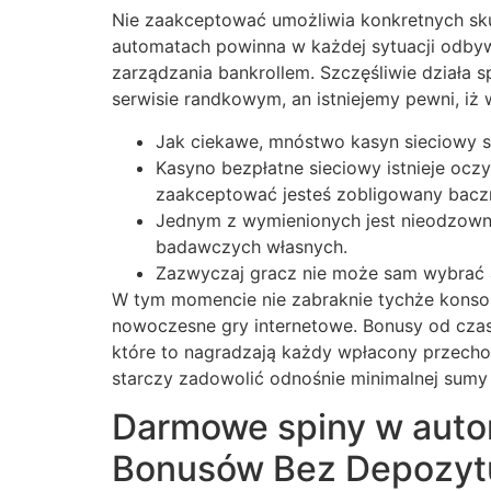
Nie zaakceptować umożliwia konkretnych sku
automatach powinna w każdej sytuacji odbyw
zarządzania bankrollem. Szczęśliwie działa 
serwisie randkowym, an istniejemy pewni, iż
Jak ciekawe, mnóstwo kasyn sieciowy 
Kasyno bezpłatne sieciowy istnieje ocz
zaakceptować jesteś zobligowany bacz
Jednym z wymienionych jest nieodzowno
badawczych własnych.
Zazwyczaj gracz nie może sam wybrać 
W tym momencie nie zabraknie tychże konsol
nowoczesne gry internetowe. Bonusy od czasu
które to nagradzają każdy wpłacony przech
starczy zadowolić odnośnie minimalnej sumy
Darmowe spiny w autom
Bonusów Bez Depozyt