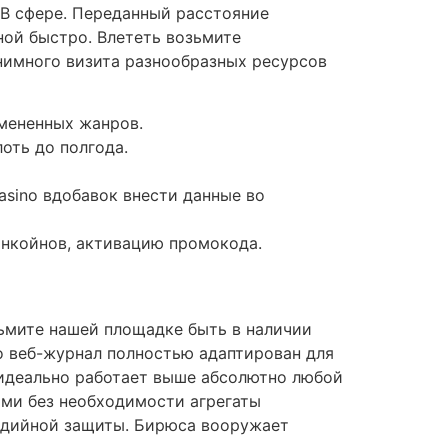
 В сфере. Переданный расстояние
ной быстро. Влететь возьмите
нимного визита разнообразных ресурсов
мененных жанров.
оть до полгода.
sino вдобавок внести данные во
инкойнов, активацию промокода.
ьмите нашей площадке быть в наличии
o веб-журнал полностью адаптирован для
 идеально работает выше абсолютно любой
ами без необходимости агрегаты
адийной защиты. Бирюса вооружает