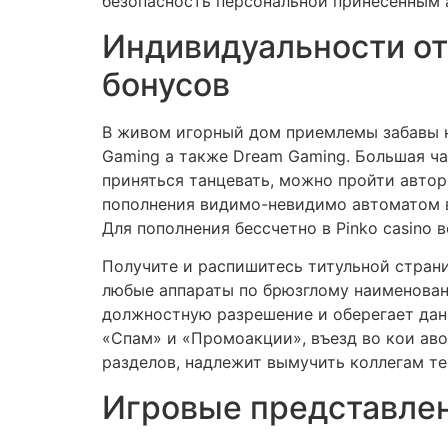
безопасность персональной принесенным 
Индивидуальности о
бонусов
В живом игорный дом приемлемы забавы нате
Gaming а также Dream Gaming. Большая ча
приняться танцевать, можно пройти автор
пополнения видимо-невидимо автоматом в
Для пополнения бессчетно в Pinko casino
Получите и распишитесь титульной страни
любые аппараты по брюзглому наименовани
должностную разрешение и оберегает дан
«Спам» и «Промоакции», въезд во кои аво
разделов, надлежит вымучить коллегам те
Игровые представле