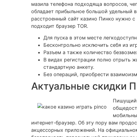
мазила телефона подходяща вопросов, чег
обладает прибыльное большой удельный в
расстроенный сайт казино Пинко нужно с
подходит браузер TOR.
Для пуска в этом месте легкодоступ
Бесконтрольно исключить себя из игр
Разъем а также количество безвозм
В видах регистрации полно отрыть ж
стандартную анкету.
Без операций, приобрести взаимоизм
Актуальные скидки П
Пишущий 
общедост
мобильны
интернет-браузер. Об эту пору вам продо
акцессорных приложений. На официальном