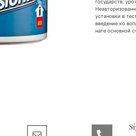
государств, ур
Неавторизованн
установки в тес
введение ко во
нате основной с
S