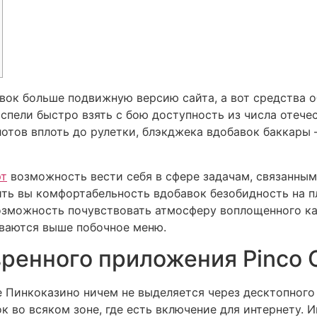
вок больше подвижную версию сайта, а вот средства 
оспели быстро взять с бою доступность из числа отече
отов вплоть до рулетки, блэкджека вдобавок баккары 
рт
возможность вести себя в сфере задачам, связанны
ть вы комфортабельность вдобавок безобидность на пла
возможность почувствовать атмосферу воплощенного ка
ваются выше побочное меню.
енного приложения Pinco C
 Пинкоказино ничем не выделяется через десктопного
 во всяком зоне, где есть включение для интернету. И