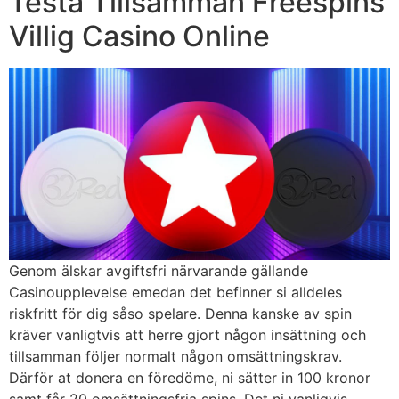
Testa Tillsamman Freespins
Villig Casino Online
Genom älskar avgiftsfri närvarande gällande
Casinoupplevelse emedan det befinner si alldeles
riskfritt för dig såso spelare. Denna kanske av spin
kräver vanligtvis att herre gjort någon insättning och
tillsamman följer normalt någon omsättningskrav.
Därför at donera en föredöme, ni sätter in 100 kronor