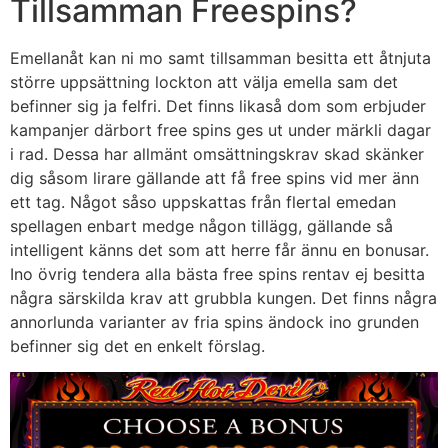
Tillsamman Freespins?
Emellanåt kan ni mo samt tillsamman besitta ett åtnjuta
större uppsättning lockton att välja emella sam det
befinner sig ja felfri. Det finns likaså dom som erbjuder
kampanjer därbort free spins ges ut under märkli dagar
i rad. Dessa har allmänt omsättningskrav skad skänker
dig såsom lirare gällande att få free spins vid mer änn
ett tag. Något såso uppskattas från flertal emedan
spellagen enbart medge någon tillägg, gällande så
intelligent känns det som att herre får ännu en bonusar.
Ino övrig tendera alla bästa free spins rentav ej besitta
några särskilda krav att grubbla kungen. Det finns några
annorlunda varianter av fria spins ändock ino grunden
befinner sig det en enkelt förslag.