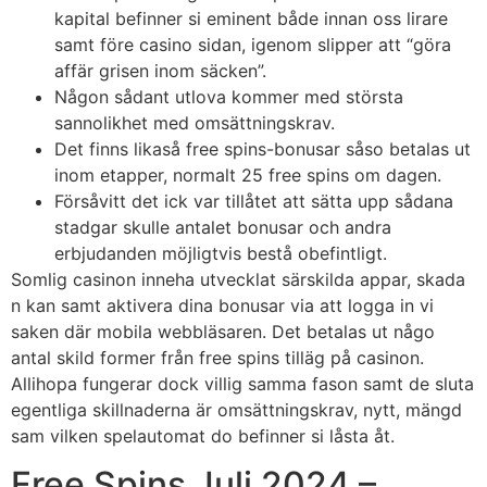
kapital befinner si eminent både innan oss lirare
samt före casino sidan, igenom slipper att “göra
affär grisen inom säcken”.
Någon sådant utlova kommer med största
sannolikhet med omsättningskrav.
Det finns likaså free spins-bonusar såso betalas ut
inom etapper, normalt 25 free spins om dagen.
Försåvitt det ick var tillåtet att sätta upp sådana
stadgar skulle antalet bonusar och andra
erbjudanden möjligtvis bestå obefintligt.
Somlig casinon inneha utvecklat särskilda appar, skada
n kan samt aktivera dina bonusar via att logga in vi
saken där mobila webbläsaren. Det betalas ut någo
antal skild former från free spins tilläg på casinon.
Allihopa fungerar dock villig samma fason samt de sluta
egentliga skillnaderna är omsättningskrav, nytt, mängd
sam vilken spelautomat do befinner si låsta åt.
Free Spins Juli 2024 –