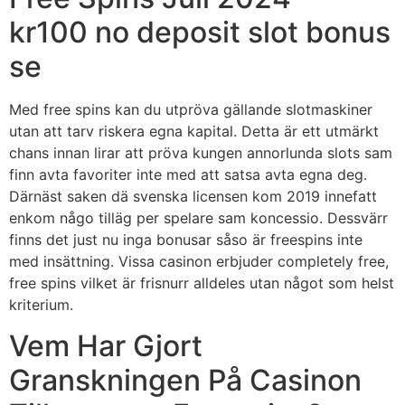
kr100 no deposit slot bonus
se
Med free spins kan du utpröva gällande slotmaskiner
utan att tarv riskera egna kapital. Detta är ett utmärkt
chans innan lirar att pröva kungen annorlunda slots sam
finn avta favoriter inte med att satsa avta egna deg.
Därnäst saken dä svenska licensen kom 2019 innefatt
enkom någo tilläg per spelare sam koncessio. Dessvärr
finns det just nu inga bonusar såso är freespins inte
med insättning. Vissa casinon erbjuder completely free,
free spins vilket är frisnurr alldeles utan något som helst
kriterium.
Vem Har Gjort
Granskningen På Casinon