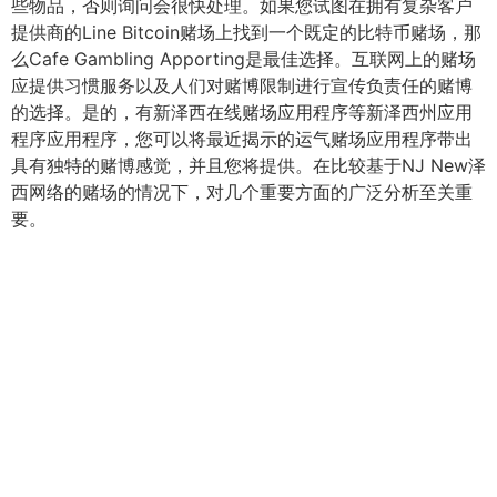
些物品，否则询问会很快处理。如果您试图在拥有复杂客户
提供商的Line Bitcoin赌场上找到一个既定的比特币赌场，那
么Cafe Gambling Apporting是最佳选择。互联网上的赌场
应提供习惯服务以及人们对赌博限制进行宣传负责任的赌博
的选择。是的，有新泽西在线赌场应用程序等新泽西州应用
程序应用程序，您可以将最近揭示的运气赌场应用程序带出
具有独特的赌博感觉，并且您将提供。在比较基于NJ New泽
西网络的赌场的情况下，对几个重要方面的广泛分析至关重
要。