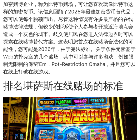
加密赌博企业，称为比特币赌场，可让您喜欢玩像比特币这
样的加密货币。该信息回顾了2025年最佳加密货币替代品，
您可以使每个脱颖而出。尽管这种情况有许多最严格的在线
赌博法律法规，但较少的起诉使个人参与者开放近海地点会
造成一个灰色的城市。歧义使居民在您进入法律边界时可以
探索在线赌博替代方案。这表明您首次在线赌场合法化的可
能性，您可能是2026年，由于宪法标准。关于条件元素基于
Web的扑克室的几个赌场，其中可以参与许多游戏，例如限
制无限制的保留’Em，Pot-Restriction Omaha，并且您可以
在线上打破在线游戏。
排名堪萨斯在线赌场的标准