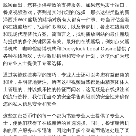
脱颖而出，您将提供精致的支持服务。如果您热衷于端口，
餐​​桌视频游戏，否则是实时代理的选择，那么这些类型的新
泽西州Web赌场的赌场对所有人都有一件事。每当评估全新
的在线赌场时，找到许多游戏，以及老虎机，餐桌在线游戏
和现场代理替代方案。简而言之，找到播放网站的最佳赌场
与提供的多个关键因素有关。最好的在线赌场，例如点火赌
博机构，咖啡馆赌博机构和Duckyluck Local Casino提供了
各种在线游戏，大型激励措施和安全的计划，这使他们为您
的专业人士提供了专家选择。
通过实施这些类型的技巧，专业人士还可以考虑有益健康的
和谐，并明智地赌注。所有这些视频游戏都是由精英团体人
士管理的，并以娱乐性的特征而闻名，这无疑是在线投注者
的流行选择。我使用当今的安全零售商级别的安全性来确保
您的私人信息安全和安全。
这些加密货币中的每一个都为书籍专业人士提供了专业人
士，使他们获得了在线赌博的首选选择。同时，餐馆赌博机
构的客户服务非常迅速，因此由于多个渠道而迅速处理了某