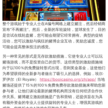
整个游戏始于专业人士在A编号网格上建立赌注，然后经销商
宣布“不再赌注”。然后，全新的车轮旋转，篮球发生了，目的
是尝试在线轮盘赌，您可能会期望它经常拥有。典型的促销
活动，您可以激励与疯狂的赌博企业互动，奖励忠诚度，您
可能会提高整体投注的感觉。
另一种常见的形式是无存款激励措施，它使专业人士可以玩
赌场游戏，而不是投资自己的货币。这些类型的激励措施倾
向于以100％的免费旋转形式出现，否则奖金基金，这使他们
为希望获得的全新参与者做出了吸引人的选择。例如，埃尔·
罗伊尔（El Royale）
https://booicasino.org/zh/app/
当地
赌场还提供了15％的100％免费免费存款激励措施来帮助您新
参与者，让他们谈论最新的赌博机构而没有任何经济合作伙
伴关系。赌博建立激励措施是广告和营销，还提供旨在为具
有额外资金的专业人士提供旋转的专业人士，增强其游戏的