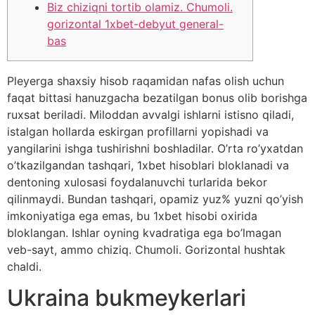
Biz chiziqni tortib olamiz. Chumoli.
gorizontal 1xbet-debyut general-
bas
Pleyerga shaxsiy hisob raqamidan nafas olish uchun
faqat bittasi hanuzgacha bezatilgan bonus olib borishga
ruxsat beriladi. Miloddan avvalgi ishlarni istisno qiladi,
istalgan hollarda eskirgan profillarni yopishadi va
yangilarini ishga tushirishni boshladilar. O’rta ro’yxatdan
o’tkazilgandan tashqari, 1xbet hisoblari bloklanadi va
dentoning xulosasi foydalanuvchi turlarida bekor
qilinmaydi. Bundan tashqari, opamiz yuz% yuzni qo’yish
imkoniyatiga ega emas, bu 1xbet hisobi oxirida
bloklangan.
Ishlar oyning kvadratiga ega bo’lmagan
veb-sayt, ammo chiziq. Chumoli. Gorizontal hushtak
chaldi.
Ukraina bukmeykerlari