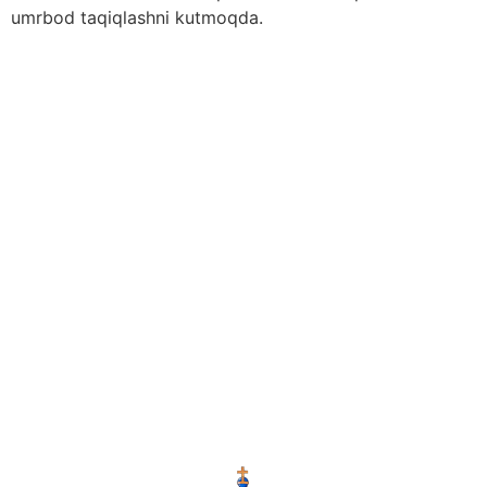
umrbod taqiqlashni kutmoqda.