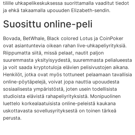
tilille uhkapelikeskuksessa suorittamalla vaaditut tiedot
ja ehkä takaamalla upouuden Elizabeth-sendin.
Suosittu online-peli
Bovada, BetWhale, Black colored Lotus ja CoinPoker
ovat asiantuntevia oikean rahan live-uhkapeliyrityksiä.
Riippumatta siitä, missä pelaat, nautit paljon
suuremmasta yksityisyydestä, suuremmasta pelialueesta
ja voit saada kryptotuloja elävien pelisivustojen aikana.
Henkilöt, jotka ovat myös tottuneet pelaamaan tavallisia
online-pöytäpelejä, voivat jopa nauttia upouudesta
sosiaalisesta ympäristöstä, joten usein todellisista
studioista elävistä rahapeliyrityksistä. Monipuolinen
luettelo korkealaatuisista online-peleistä kaukana
uskottavasta sovellusyrityksestä on toinen tärkeä
perusta.