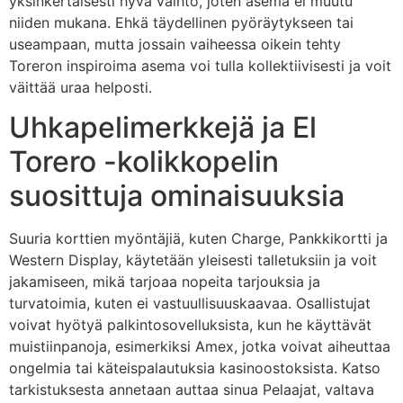
yksinkertaisesti hyvä vaihto, joten asema ei muutu
niiden mukana. Ehkä täydellinen pyöräytykseen tai
useampaan, mutta jossain vaiheessa oikein tehty
Toreron inspiroima asema voi tulla kollektiivisesti ja voit
väittää uraa helposti.
Uhkapelimerkkejä ja El
Torero -kolikkopelin
suosittuja ominaisuuksia
Suuria korttien myöntäjiä, kuten Charge, Pankkikortti ja
Western Display, käytetään yleisesti talletuksiin ja voit
jakamiseen, mikä tarjoaa nopeita tarjouksia ja
turvatoimia, kuten ei vastuullisuuskaavaa. Osallistujat
voivat hyötyä palkintosovelluksista, kun he käyttävät
muistiinpanoja, esimerkiksi Amex, jotka voivat aiheuttaa
ongelmia tai käteispalautuksia kasinoostoksista. Katso
tarkistuksesta annetaan auttaa sinua Pelaajat, valtava