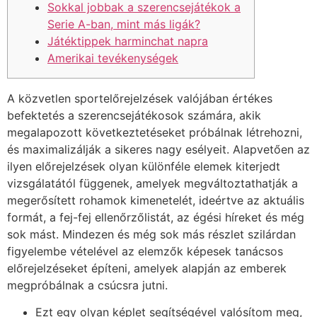
Sokkal jobbak a szerencsejátékok a
Serie A-ban, mint más ligák?
Játéktippek harminchat napra
Amerikai tevékenységek
A közvetlen sportelőrejelzések valójában értékes
befektetés a szerencsejátékosok számára, akik
megalapozott következtetéseket próbálnak létrehozni,
és maximalizálják a sikeres nagy esélyeit. Alapvetően az
ilyen előrejelzések olyan különféle elemek kiterjedt
vizsgálatától függenek, amelyek megváltoztathatják a
megerősített rohamok kimenetelét, ideértve az aktuális
formát, a fej-fej ellenőrzőlistát, az égési híreket és még
sok mást.
Mindezen és még sok más részlet szilárdan
figyelembe vételével az elemzők képesek tanácsos
előrejelzéseket építeni, amelyek alapján az emberek
megpróbálnak a csúcsra jutni.
Ezt egy olyan képlet segítségével valósítom meg,