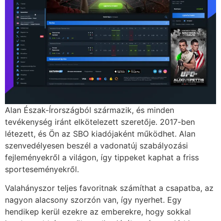
Alan Észak-Írországból származik, és minden
tevékenység iránt elkötelezett szeretője. 2017-ben
létezett, és Ön az SBO kiadójaként működhet. Alan
szenvedélyesen beszél a vadonatúj szabályozási
fejleményekről a világon, így tippeket kaphat a friss
sporteseményekről.
Valahányszor teljes favoritnak számíthat a csapatba, az
nagyon alacsony szorzón van, így nyerhet. Egy
hendikep kerül ezekre az emberekre, hogy sokkal