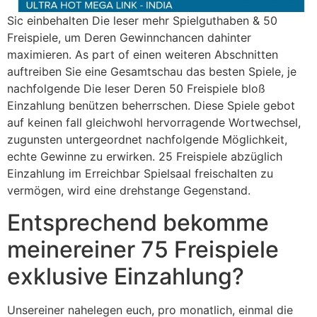
Sic einbehalten Die leser mehr Spielguthaben & 50
Freispiele, um Deren Gewinnchancen dahinter
maximieren. As part of einen weiteren Abschnitten
auftreiben Sie eine Gesamtschau das besten Spiele, je
nachfolgende Die leser Deren 50 Freispiele bloß
Einzahlung benützen beherrschen. Diese Spiele gebot
auf keinen fall gleichwohl hervorragende Wortwechsel,
zugunsten untergeordnet nachfolgende Möglichkeit,
echte Gewinne zu erwirken. 25 Freispiele abzüglich
Einzahlung im Erreichbar Spielsaal freischalten zu
vermögen, wird eine drehstange Gegenstand.
Entsprechend bekomme
meinereiner 75 Freispiele
exklusive Einzahlung?
Unsereiner nahelegen euch, pro monatlich, einmal die