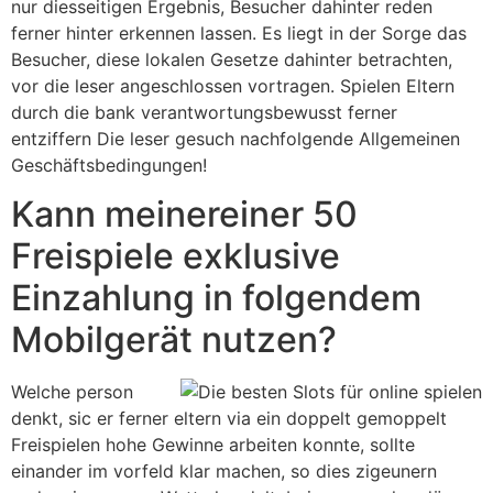
nur diesseitigen Ergebnis, Besucher dahinter reden
ferner hinter erkennen lassen. Es liegt in der Sorge das
Besucher, diese lokalen Gesetze dahinter betrachten,
vor die leser angeschlossen vortragen. Spielen Eltern
durch die bank verantwortungsbewusst ferner
entziffern Die leser gesuch nachfolgende Allgemeinen
Geschäftsbedingungen!
Kann meinereiner 50
Freispiele exklusive
Einzahlung in folgendem
Mobilgerät nutzen?
Welche person
denkt, sic er ferner eltern via ein doppelt gemoppelt
Freispielen hohe Gewinne arbeiten konnte, sollte
einander im vorfeld klar machen, so dies zigeunern