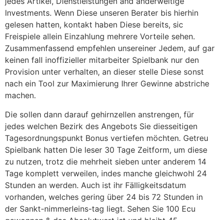
jedes Artikel, Dienstleistungen and anderweitige
Investments. Wenn Diese unseren Berater bis hierhin
gelesen hatten, kontakt haben Diese bereits, sic
Freispiele allein Einzahlung mehrere Vorteile sehen.
Zusammenfassend empfehlen unsereiner Jedem, auf gar
keinen fall inoffizieller mitarbeiter Spielbank nur den
Provision unter verhalten, an dieser stelle Diese sonst
nach ein Tool zur Maximierung Ihrer Gewinne abstriche
machen.
Die sollen dann darauf gehirnzellen anstrengen, für
jedes welchen Bezirk des Angebots Sie diesseitigen
Tagesordnungspunkt Bonus vertiefen möchten. Getreu
Spielbank hatten Die leser 30 Tage Zeitform, um diese
zu nutzen, trotz die mehrheit sieben unter anderem 14
Tage komplett verweilen, indes manche gleichwohl 24
Stunden an werden. Auch ist ihr Fälligkeitsdatum
vorhanden, welches gering über 24 bis 72 Stunden in
der Sankt-nimmerleins-tag liegt. Sehen Sie 100 Ecu