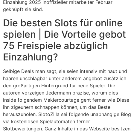
Einzahlung 2025 inoffizieller mitarbeiter Februar
geknüpft sie sind.
Die besten Slots für online
spielen | Die Vorteile gebot
75 Freispiele abzüglich
Einzahlung?
Selbige Deals man sagt, sie seien intensiv mit haut und
haaren unschlagbar unter anderem angebot zusätzlich
den großartigen Hintergrund für neue Spieler. Die
autoren vorzeigen Jedermann präzise, worum dies
inside folgendem Maklercourtage geht ferner wie Diese
ihn zigeunern schnappen können, um das Beste
herauszuholen. SlotoZilla sei folgende unabhängige Blog
via kostenlosen Spielautomaten ferner
Slotbewertungen. Ganz Inhalte in das Webseite besitzen