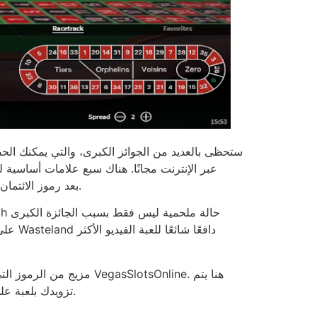
بكرات لعبة Super Moolah بعد رموز الائتمان للعب. نظرًا لموضوع السفاري/الغابة، فلا عجب أن ترى العديد من الحيوانات الأليفة من البرية.
مزيج من الرموز التي ت
تزويدك بلعبة على أربع بكرات مع خمسة وعشرين خطًا. تظهر مائة وخمسة وعشرون عملة معدنية تحمل شعار 1 و2 و5 دولارات في اللعبة.