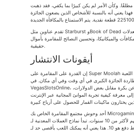
 الأمر لم يكن كبيرًا بما يكفي، فقد ذهبت Microgaming إلى
فهذا يعني أنه بالنسبة للأشخاص الذين يضعون الجائزة
تقدم عناوين مثل Starburst وBook of Dead معدلات RTP عالية باستمرار، مما يضمن إنتاجًا أفضل بمرور الوقت. توفر الجوائز الكبرى الحديثة التي يتم البحث عنها في العديد
كافآت والميكانيكا، وتحسين النصائح للمقامرة بأموال
حقيقية.
أيقونات الانتشار
مطاردة الجائزة الكبرى في أي وقت وفي أي مكان. في
VegasSlotsOnline، نحب تجربة لعبة ماكينات القمار بكلتا الطريقتين. حتى إذا كنت أيضًا محترفًا متعصبًا في اللعب بأموال حقيقية وتبحث عن بكرة مقابل بعض الدولارات،
 المجانية عبر الإنترنت. Super Moolah هي لعبة ماكينات قمار فيديو على الإنترنت لا تحتاج حقًا إلى تضمين. إنها مألوفة
أحد وحوش مجتمع المقامرة الخاص بك Microgaming عرضوا أنفسهم في عام 2006. التاجر الجديد هو والد جميع ماكينات القمار الحديثة على الإنترنت للعب الجوائز الكبرى
الحديثة. ولم تتوقف الشهرة عنهم لأكثر من 10 سنوات. تبدأ نماذج العملات المعدنية لـ Mega Moolah من 0.01 دولار وقد تكون أفضل من 0.05 دولار. الحد الأقصى لعدد