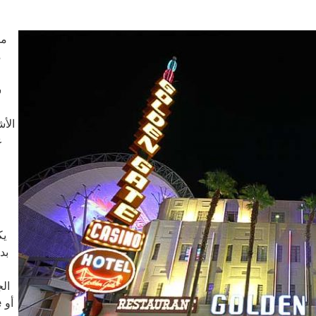
من
س
الأش
ع
ا
يك
بد
الج