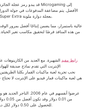
قد يبدو رمز عجلة الجائزة ال
الأفضل. يتم مضاعفة المدفوعات في جولة الدورات ا
يتم الاستمتاع بالمكافأة الجديدة Super Extra بعجلة دوارة ملونة.
من هذه المنافذ فرصًا لتحقيق مكاسب تغير الحياة. 
i24slot.org رابط مفيد
الشهيرة. مع العديد من الكازينوهات ع
الإنترنت التي تقدم نماذج صديقة لله
العملات الذهبية التي يمكن المراهنة عليها لكل خط دفع هو 10. هذا يعني أنه يمكنك اللعب بأقصى حد لـ Mega Moolah للحصول على 0.50 دولار لكل دورة.