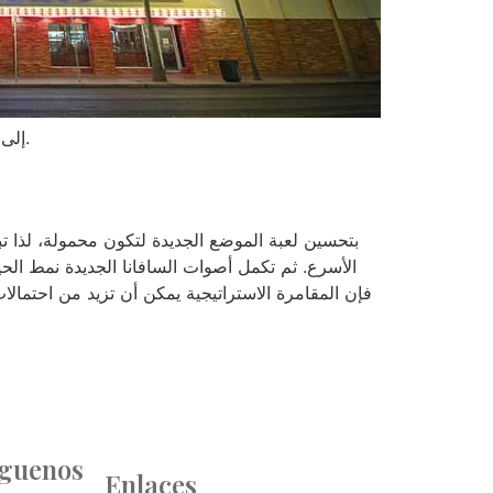
إلى حد كبير النسخة الموجودة في الكازينو عبر الإنترنت، فستظل قادرًا على الوصول إلى جميع الجوائز الكبرى التصاعدية الأربع.
الأسرع. ثم تكمل أصوات السافانا الجديدة نمط الحي
íguenos
Enlaces