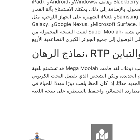
iPad)، وAndroid، وWindows، وهاتف Blackberry
حمول. بالإضافة إلى ذلك، يمكنك الاستمتاع بآلة القمار
الشهيرة على الجهاز اللوحي، مثل iPad، وSamsung
Galaxy، وGoogle Nexus، وMicrosoft Surface. إذا
لعبت النسخة المحمولة من Super Moolah، والتي تشبه
ذج الرهان، RTP والتباين
قد تستمتع بلعبة Mega Moolah على أي هاتف ذكي يناسب ذوقك. لقد قامت Microgaming بتحسين لعبة الموضع الجديدة لتكون محمولة، لذا تبدو الرسومات رائعة للشاشة
فلام الجديدة، ولكن الشخص الذي يفضل البحث الكرتوني
عب دورًا مهددًا للحياة في Super Moolah، فإن المقامرة الاستراتيجية يمكن أن تزيد من احتمالات الفوز. حدد ميزانية، وتغلب