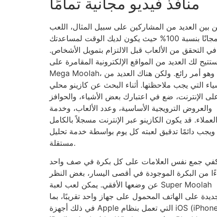
منافذ فيديو مجانية تمامًا
 بين العديد من المشاركين على سبيل المثال، اللعب
مجانًا بنسبة 100% حيث يكون لديك الوقت لمساعدتك
في التحقق من الألعاب قبل الالتزام بتمويل الأشخاص.
تتيح لك العديد من المواقع الإلكترونية المقامرة على
Mega Moolah، وهو أمر رائع. ولكن هناك العديد من
ياء التي يجب ملاحظتها. أثناء البحث عن كازينو محلي
لى الإنترنت، ضع في اعتبارك بعض الأشياء، والحوافز
والعروض الترويجية الأساسية، وعدد الألعاب، وخدمة
لعملاء. قد يكون الكازينو عبر الإنترنت مسجلاً بالكامل
ويجب دائمًا تدقيق لعبته كل يوم بواسطة خدمة تحليل
مستقلة.
في جمع نفس العلامات على كل بكرة في صف واحد
ءًا من البكرة الموجودة في أقصى اليسار، بغض النظر
عن وضعها الأفقي. يمكن لعب لعبة Super Moolah
ديدة على الهاتف المحمول على جهاز واحد تقريبًا، بما
في ذلك أجهزة Apple التي تعمل بنظام iOS (iPhone أو