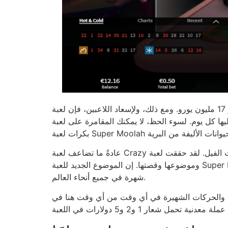
في عام 2015، منحت اللعبة حدها الأقصى وهو 17 مليون يورو. ومع ذلك، ولإسعاد اللاعبين، فإن لعبة Super Moolah ستحظى بالعديد من الجوائز الكبرى، والتي يمكنك الحصول
كل يوم. لسوء الحظ، لا يمكنك المقامرة على لعبة Super Moolah عبر الإنترنت مجانًا. هناك سبع علامات أساسية للعبة الفيديو يجب البحث عنها للحصول على أحدث
عادةً ما تضاعف لعبة Crazy الجديدة انتصاراتك وستحصل على أعلى تصنيف لعلامات الفيل. لقد حققت لعبة Mega Moolah حالة ملحمية ليس فقط بسبب الجائزة الكبرى
وموضوعها وقصتها. إن الموضوع الجديد للعبة Super Moolah على الإنترنت هو في الأساس مغامرة رائعة للمجنون. ربما كانت Wasteland دافعًا شائعًا للعبة الفيديو الأكثر
شهرة في جميع أنحاء العالم.
يرة في أي وقت من أي وقت هنا في VegasSlotsOnline. هنا يتم