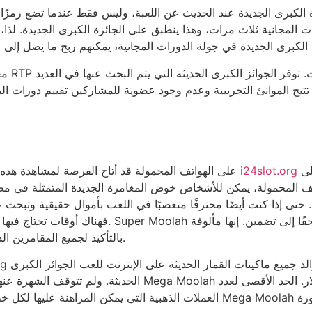
كبرى الجديدة عند الحديث عن اللعبة، وليس فقط عندما تضع رمزًا مطلقًا. وكأن
لمجانية ثلاث مرات، وهذا ينطبق على الجائزة الكبرى الجديدة. لذا، 
الكبرى الجديدة في جولة الدورات المجانية، يمكنهم ربح ما يصل إلى 225100 قطعة نقدية.
تتيح الموانئ التجريبية وعدم وجود عضوية للمشاركين تقييم دورات الم
لى
إن القدرة على المقامرة على Super Moolah على الهواتف المحمولة قد أتاح الفرصة لمشاهدة هذه اللعبة
واتف المحمولة، يمكن للأشخاص خوض المغامرة الجديدة المتمثلة في 
فهناك أوقات تحتاج فيها إلى معرفة كيفية تجربة الموانئ
بالتأكيد لجميع المقامرين الذين يختارون ماكينات القمار للحصول على أرباح كبيرة.