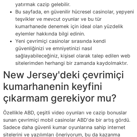
yatırmak cazip gelebilir.
Bu sayfada, en güvenilir hücresel casinolar, yepyeni
teşvikler ve mevcut oyunlar ve bu tür
kumarhanede denemek için ideal olan yüzdelik
eylemler hakkında bilgi edinin.
Yeni çevrimiçi casinolar sırasında kendi
güvenliğinizi ve emniyetinizi nasıl
sağlayabileceğiniz, kişisel olarak talep edilen web
sitelerimden herhangi bir zamanda kaydolmaktır.
New Jersey'deki çevrimiçi
kumarhanenin keyfini
çıkarmam gerekiyor mu?
Özellikle ABD, çeşitli video oyunları ve cazip bonuslar
sunan çevrimiçi mobil casinolar ABD'de bir artış gördü.
Sadece daha güvenli kumar oyunlarına sahip internet
sitelerini ve yazılımları öneriyorum, bu da kazanma