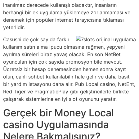
inanılmaz derecede kullanışlı olacaktır, insanların
herhangi bir ek uygulama yüklemeye zorlanmaması ve
denemek için popüler internet tarayıcısına tıklaması
yeterlidir.
Casushi'de çok sayıda farklı
kullanım satın alma ipucu olmasına rağmen, yepyeni
ayrılma süreleri biraz yavaş olacak. En son NetBet
oyuncuları için çok sayıda promosyon bile mevcut.
Ücretsiz bir hesap denemesinden hemen sonra kayıt
olun, canlı sohbet kullanılabilir hale gelir ve daha basit
bir yardım istasyonu daha alır. Pub Local casino, NetEnt,
Red Tiger ve PragmaticPlay gibi geliştiricilerle birlikte
çalışarak sistemlerine en iyi slot oyununu yaratır.
Gerçek bir Money Local
casino Uygulamasında
Nelere Bakmalısınız?