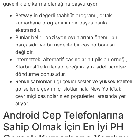
güvenlikle çıkarma olanağına başvuruyor.
Betway'in değerli taahhüt programı, ortak
kumarhane programının bir başka harika
ekstrasıdır.
Bunlar belirli pozisyon oyunlarının önemli bir
parçasıdır ve bu nedenle bir casino bonusu
değildir.
İnternetteki alternatif casinoların tipik bir örneği,
Starburst'te kullanabileceğiniz yüz adet ücretsiz
döndürme bonusudur.
Renkli şablonlar, ilgi çekici sesler ve yüksek kaliteli
görsellerle çevrimiçi slotlar hala New York'taki
çevrimiçi casinoların en popülerleri arasında yer
alıyor.
Android Cep Telefonlarına
Sahip Olmak İçin En İyi PH