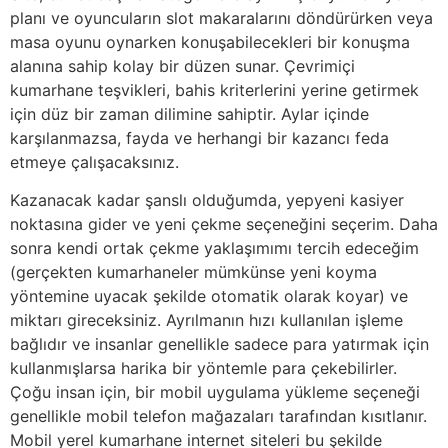
planı ve oyuncuların slot makaralarını döndürürken veya
masa oyunu oynarken konuşabilecekleri bir konuşma
alanına sahip kolay bir düzen sunar. Çevrimiçi
kumarhane teşvikleri, bahis kriterlerini yerine getirmek
için düz bir zaman dilimine sahiptir. Aylar içinde
karşılanmazsa, fayda ve herhangi bir kazancı feda
etmeye çalışacaksınız.
Kazanacak kadar şanslı olduğumda, yepyeni kasiyer
noktasına gider ve yeni çekme seçeneğini seçerim. Daha
sonra kendi ortak çekme yaklaşımımı tercih edeceğim
(gerçekten kumarhaneler mümkünse yeni koyma
yöntemine uyacak şekilde otomatik olarak koyar) ve
miktarı gireceksiniz. Ayrılmanın hızı kullanılan işleme
bağlıdır ve insanlar genellikle sadece para yatırmak için
kullanmışlarsa harika bir yöntemle para çekebilirler.
Çoğu insan için, bir mobil uygulama yükleme seçeneği
genellikle mobil telefon mağazaları tarafından kısıtlanır.
Mobil yerel kumarhane internet siteleri bu şekilde