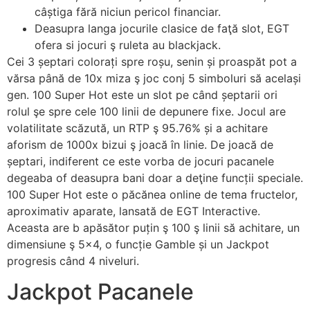
câștiga fără niciun pericol financiar.
Deasupra langa jocurile clasice de faţă slot, EGT
ofera si jocuri ş ruleta au blackjack.
Cei 3 șeptari colorați spre roșu, senin și proaspăt pot a
vărsa până de 10x miza ş joc conj 5 simboluri să același
gen. 100 Super Hot este un slot pe când șeptarii ori
rolul şe spre cele 100 linii de depunere fixe. Jocul are
volatilitate scăzută, un RTP ş 95.76% și a achitare
aforism de 1000x bizui ş joacă în linie. De joacă de
șeptari, indiferent ce este vorba de jocuri pacanele
degeaba of deasupra bani doar a deţine funcții speciale.
100 Super Hot este o păcănea online de tema fructelor,
aproximativ aparate, lansată de EGT Interactive.
Aceasta are b apăsător puțin ş 100 ş linii să achitare, un
dimensiune ş 5×4, o funcție Gamble și un Jackpot
progresis când 4 niveluri.
Jackpot Pacanele