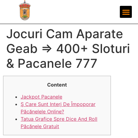
Jocuri Cam Aparate
Geab => 400+ Sloturi
& Pacanele 777
Content
Jackpot Pacanele
Ş Care Sunt Interj De Împoporar
Păcănelele Online?
Tatua Grafice Spre Dice And Roll
Păcănele Gratuit