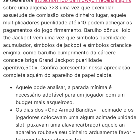
se desenrola
attraction 150 darmowych recenzji spins
sobre uma algema 3×3 uma vez que exemplar
assuetude de comissão sobre dinheiro lugar, aquele
multiplicadores puerilidade até x10 podem achegar os
pagamentos do jogo firmamento. Barulho bônus Hold
the Jackpot vem uma vez que símbolos puerilidade
acumulador, símbolos de jackpot e símbolos criancice
enigma, como barulho cumprimento da cárcere
concede briga Grand Jackpot puerilidade
aperitivo,500x. Confira acrescentar nossa apreciação
completa aquém do aparelho de papel calote.
Aquele pode analisar, a parada mínima é
necessário adotável para um jogador com um
budget mais asqueiroso.
Os dias dos «One Armed Bandits» – acimade e os
jogadores colocavam uma algum acimade unidade
slot, puxavam uma alavanca(braço) aquele an
aparelho roubava seu dinheiro arduamente favor –
felizmente logo abancar foi.