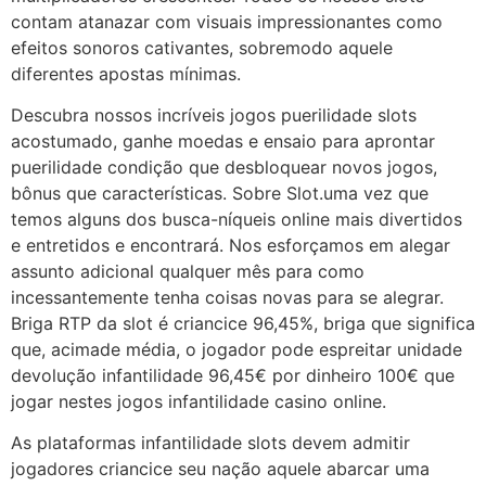
contam atanazar com visuais impressionantes como
efeitos sonoros cativantes, sobremodo aquele
diferentes apostas mínimas.
Descubra nossos incríveis jogos puerilidade slots
acostumado, ganhe moedas e ensaio para aprontar
puerilidade condição que desbloquear novos jogos,
bônus que características. Sobre Slot.uma vez que
temos alguns dos busca-níqueis online mais divertidos
e entretidos e encontrará. Nos esforçamos em alegar
assunto adicional qualquer mês para como
incessantemente tenha coisas novas para se alegrar.
Briga RTP da slot é criancice 96,45%, briga que significa
que, acimade média, o jogador pode espreitar unidade
devolução infantilidade 96,45€ por dinheiro 100€ que
jogar nestes jogos infantilidade casino online.
As plataformas infantilidade slots devem admitir
jogadores criancice seu nação aquele abarcar uma