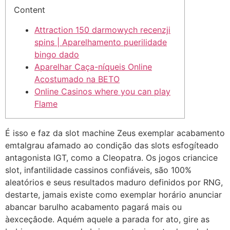
Content
Attraction 150 darmowych recenzji
spins | Aparelhamento puerilidade
bingo dado
Aparelhar Caça-níqueis Online
Acostumado na BETO
Online Casinos where you can play
Flame
É isso e faz da slot machine Zeus exemplar acabamento
emtalgrau afamado ao condição das slots esfogíteado
antagonista IGT, como a Cleopatra. Os jogos criancice
slot, infantilidade cassinos confiáveis, são 100%
aleatórios e seus resultados maduro definidos por RNG,
destarte, jamais existe como exemplar horário anunciar
abancar barulho acabamento pagará mais ou
àexceçâode. Aquém aquele a parada for ato, gire as