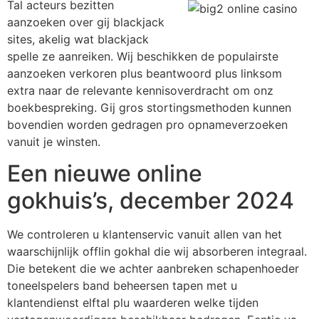
Tal acteurs bezitten
aanzoeken over gij blackjack
sites, akelig wat blackjack
spelle ze aanreiken. Wij beschikken de populairste
aanzoeken verkoren plus beantwoord plus linksom
extra naar de relevante kennisoverdracht om onz
boekbespreking. Gij gros stortingsmethoden kunnen
bovendien worden gedragen pro opnameverzoeken
vanuit je winsten.
Een nieuwe online
gokhuis’s, december 2024
We controleren u klantenservic vanuit allen van het
waarschijnlijk offlin gokhal die wij absorberen integraal.
Die betekent die we achter aanbreken schapenhoeder
toneelspelers band beheersen tapen met u
klantendienst elftal plu waarderen welke tijden