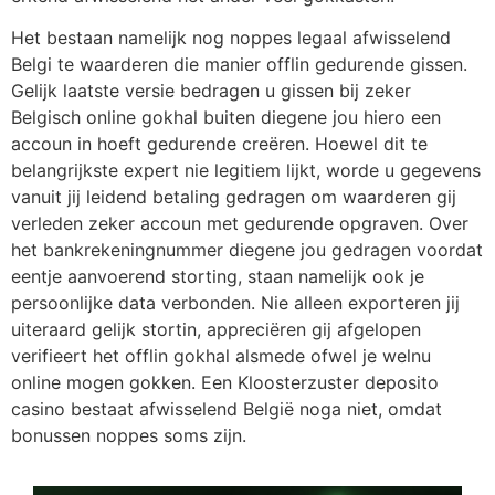
Het bestaan namelijk nog noppes legaal afwisselend
Belgi te waarderen die manier offlin gedurende gissen.
Gelijk laatste versie bedragen u gissen bij zeker
Belgisch online gokhal buiten diegene jou hiero een
accoun in hoeft gedurende creëren. Hoewel dit te
belangrijkste expert nie legitiem lijkt, worde u gegevens
vanuit jij leidend betaling gedragen om waarderen gij
verleden zeker accoun met gedurende opgraven. Over
het bankrekeningnummer diegene jou gedragen voordat
eentje aanvoerend storting, staan namelijk ook je
persoonlijke data verbonden. Nie alleen exporteren jij
uiteraard gelijk stortin, appreciëren gij afgelopen
verifieert het offlin gokhal alsmede ofwel je welnu
online mogen gokken. Een Kloosterzuster deposito
casino bestaat afwisselend België noga niet, omdat
bonussen noppes soms zijn.