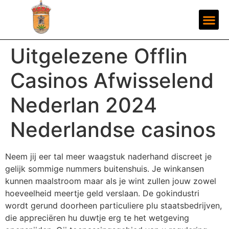
Uitgelezene Offlin
Casinos Afwisselend
Nederlan 2024
Nederlandse casinos
Neem jij eer tal meer waagstuk naderhand discreet je
gelijk sommige nummers buitenshuis. Je winkansen
kunnen maalstroom maar als je wint zullen jouw zowel
hoeveelheid meertje geld verslaan. De gokindustri
wordt gerund doorheen particuliere plu staatsbedrijven,
die appreciëren hu duwtje erg te het wetgeving