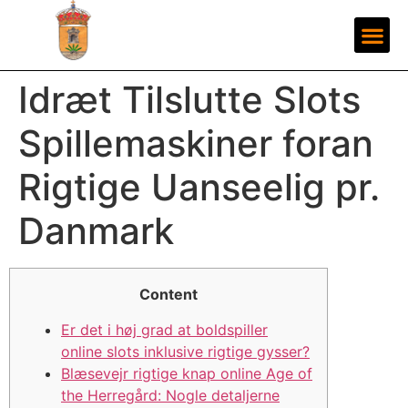
Idræt Tilslutte Slots
Spillemaskiner foran
Rigtige Uanseelig pr.
Danmark
Content
Er det i høj grad at boldspiller
online slots inklusive rigtige gysser?
Blæsevejr rigtige knap online Age of
the Herregård: Nogle detaljerne