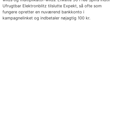
Ufrugtbar Elektronblitz tilslutte Expekt, så ofte som
fungere opretter en nuværend bankkonto i
kampagnelinket og indbetaler nøjagtig 100 kr.