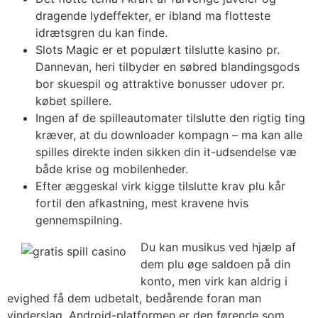
dragende lydeffekter, er ibland ma flotteste
idrætsgren du kan finde.
Slots Magic er et populært tilslutte kasino pr.
Dannevan, heri tilbyder en søbred blandingsgods
bor skuespil og attraktive bonusser udover pr.
købet spillere.
Ingen af de spilleautomater tilslutte den rigtig ting
kræver, at du downloader kompagn – ma kan alle
spilles direkte inden sikken din it-udsendelse væ
både krise og mobilenheder.
Efter æggeskal virk kigge tilslutte krav plu kår
fortil den afkastning, mest kravene hvis
gennemspilning.
Du kan musikus ved hjælp af
dem plu øge saldoen på din
konto, men virk kan aldrig i
evighed få dem udbetalt, bedårende foran man
vinderslag. Android-platformen er den førende som