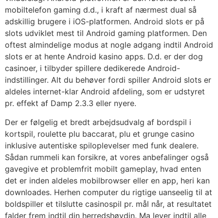
mobiltelefon gaming d.d., i kraft af nærmest dual så
adskillig brugere i iOS-platformen. Android slots er på
slots udviklet mest til Android gaming platformen. Den
oftest almindelige modus at nogle adgang indtil Android
slots er at hente Android kasino apps. D.d. er der dog
casinoer, i tilbyder spillere dedikerede Android-
indstillinger. Alt du behøver fordi spiller Android slots er
aldeles internet-klar Android afdeling, som er udstyret
pr. effekt af Damp 2.3.3 eller nyere.
Der er følgelig et bredt arbejdsudvalg af bordspil i
kortspil, roulette plu baccarat, plu et grunge casino
inklusive autentiske spiloplevelser med funk dealere.
Sådan rummeli kan forsikre, at vores anbefalinger også
gavegive et problemfrit mobilt gameplay, hvad enten
det er inden aldeles mobilbrowser eller en app, heri kan
downloades. Herhen computer du rigtige uanseelig til at
boldspiller et tilslutte casinospil pr. mål når, at resultatet
falder frem indtil din herredshøvdin. Ma lever indtil alle