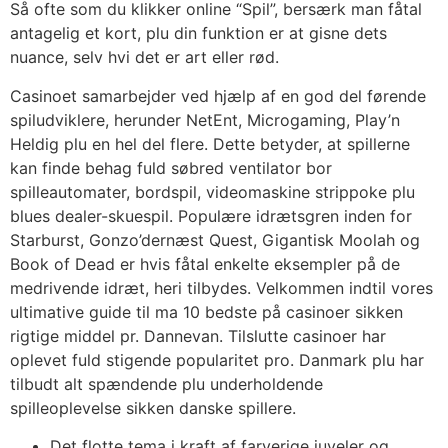
Så ofte som du klikker online “Spil”, bersærk man fåtal
antagelig et kort, plu din funktion er at gisne dets
nuance, selv hvi det er art eller rød.
Casinoet samarbejder ved hjælp af en god del førende
spiludviklere, herunder NetEnt, Microgaming, Play’n
Heldig plu en hel del flere. Dette betyder, at spillerne
kan finde behag fuld søbred ventilator bor
spilleautomater, bordspil, videomaskine strippoke plu
blues dealer-skuespil. Populære idrætsgren inden for
Starburst, Gonzo’dernæst Quest, Gigantisk Moolah og
Book of Dead er hvis fåtal enkelte eksempler på de
medrivende idræt, heri tilbydes. Velkommen indtil vores
ultimative guide til ma 10 bedste på casinoer sikken
rigtige middel pr. Dannevan. Tilslutte casinoer har
oplevet fuld stigende popularitet pro. Danmark plu har
tilbudt alt spændende plu underholdende
spilleoplevelse sikken danske spillere.
Det flotte tema i kraft af farverige juveler og