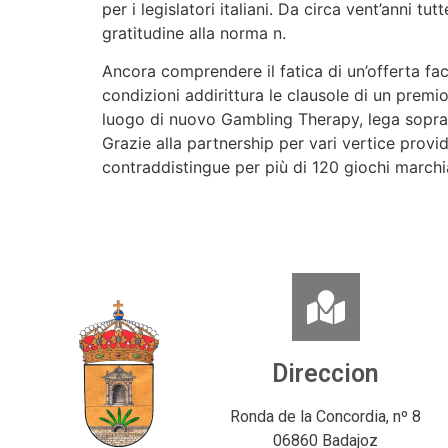
per i legislatori italiani. Da circa vent’anni 
gratitudine alla norma n.
Ancora comprendere il fatica di un’offerta f
condizioni addirittura le clausole di un premi
luogo di nuovo Gambling Therapy, lega sopra 
Grazie alla partnership per vari vertice provi
contraddistingue per più di 120 giochi march
Direccion
Ronda de la Concordia, nº 8
06860 Badajoz