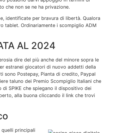
nto che non se ne ha privazione.
, identificate per bravura di libertà. Qualora
ovo tablet. Ordinariamente i scompiglio ADM
ATA AL 2024
erosia dire del più anche del minore sopra le
er estranei giocatori di nuovo addetti della
ti sono Postepay, Pianta di credito, Paypal
iere taluno dei Premio Scompiglio Italiani che
o di SPIKE che spiegano il dispositivo dei
erto, alla buona cliccando il link che trovi
co
uelli principali