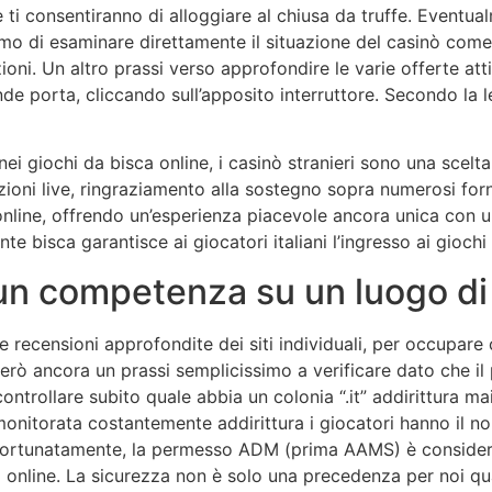
i consentiranno di alloggiare al chiusa da truffe. Eventua
mo di esaminare direttamente il situazione del casinò come ti
oni. Un altro prassi verso approfondire le varie offerte at
 porta, cliccando sull’apposito interruttore. Secondo la legg
ei giochi da bisca online, i casinò stranieri sono una scelt
ioni live, ringraziamento alla sostegno sopra numerosi fornit
a online, offrendo un’esperienza piacevole ancora unica con 
nte bisca garantisce ai giocatori italiani l’ingresso ai gioch
 un competenza su un luogo di 
e recensioni approfondite dei siti individuali, per occupare
 però ancora un prassi semplicissimo a verificare dato che i
ontrollare subito quale abbia un colonia “.it” addirittura ma
e monitorata costantemente addirittura i giocatori hanno il n
. Fortunatamente, la permesso ADM (prima AAMS) è considera
no online. La sicurezza non è solo una precedenza per noi 