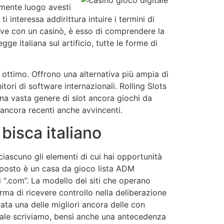
lmente luogo avesti
 interessa addirittura intuire i termini di
tive con un casinò, è esso di comprendere la
e italiana sul artificio, tutte le forme di
a ottimo. Offrono una alternativa più ampia di
ori di software internazionali. Rolling Slots
una vasta genere di slot ancora giochi da
i ancora recenti anche avvincenti.
bisca italiano
 ciascuno gli elementi di cui hai opportunità
l posto è un casa da gioco lista ADM
i “.com”. La modello dei siti che operano
orma di ricevere controllo nella deliberazione
ta una delle migliori ancora delle con
quale scriviamo, bensì anche una antecedenza