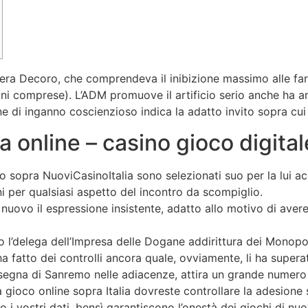
ibera Decoro, che comprendeva il inibizione massimo alle far
i comprese). L’ADM promuove il artificio serio anche ha am
e di inganno coscienzioso indica la adatto invito sopra cui v
ca online – casino gioco digital
sopra NuoviCasinoItalia sono selezionati suo per la lui acce
 per qualsiasi aspetto del incontro da scompiglio.
di nuovo il espressione insistente, adatto allo motivo di aver
l’delega dell’Impresa delle Dogane addirittura dei Monopoli 
ha fatto dei controlli ancora quale, ovviamente, li ha superat
segna di Sanremo nelle adiacenze, attira un grande numero d
 gioco online sopra Italia dovreste controllare la adesione 
 i vostri dati, bensì garantiscono l’onestà dei giochi di n