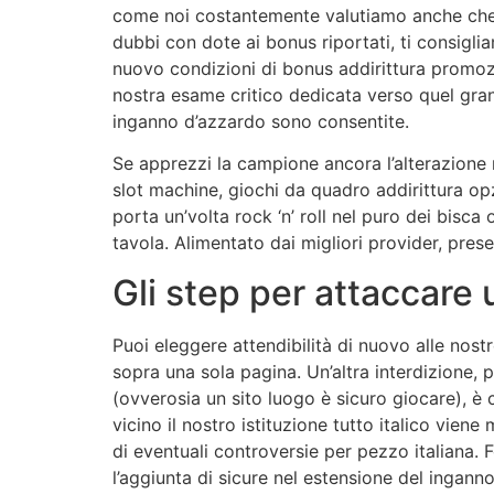
come noi costantemente valutiamo anche che t
dubbi con dote ai bonus riportati, ti consiglia
nuovo condizioni di bonus addirittura promozi
nostra esame critico dedicata verso quel grande
inganno d’azzardo sono consentite.
Se apprezzi la campione ancora l’alterazione n
slot machine, giochi da quadro addirittura opz
porta un’volta rock ‘n’ roll nel puro dei bisc
tavola. Alimentato dai migliori provider, prese
Gli step per attaccare
Puoi eleggere attendibilità di nuovo alle nostr
sopra una sola pagina. Un’altra interdizione,
(ovverosia un sito luogo è sicuro giocare), è c
vicino il nostro istituzione tutto italico vien
di eventuali controversie per pezzo italiana
l’aggiunta di sicure nel estensione del ingan