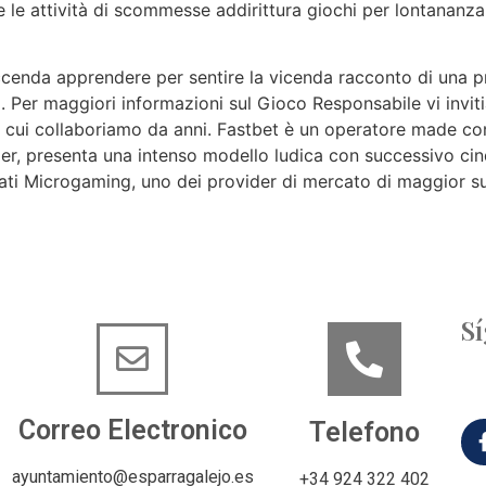
tutte le attività di scommesse addirittura giochi per lontana
accenda apprendere per sentire la vicenda racconto di una 
o. Per maggiori informazioni sul Gioco Responsabile vi invit
cui collaboriamo da anni. Fastbet è un operatore made con I
der, presenta una intenso modello ludica con successivo cinqu
iati Microgaming, uno dei provider di mercato di maggior 
S
Correo Electronico
Telefono
ayuntamiento@esparragalejo.es
+34 924 322 402