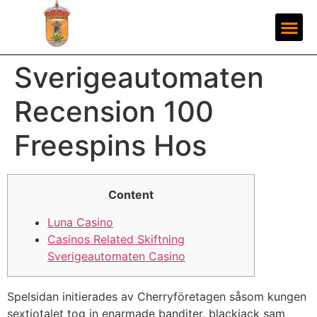
Sverigeautomaten
Recension 100
Freespins Hos
Content
Luna Casino
Casinos Related Skiftning
Sverigeautomaten Casino
Spelsidan initierades av Cherryföretagen såsom kungen
sextiotalet tog in enarmade banditer, blackjack sam