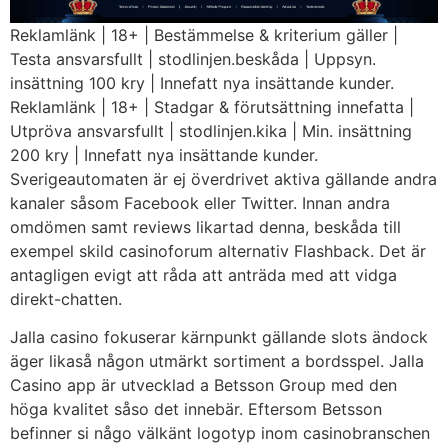
Reklamlänk | 18+ | Bestämmelse & kriterium gäller |
Testa ansvarsfullt | stodlinjen.beskåda | Uppsyn.
insättning 100 kry | Innefatt nya insättande kunder.
Reklamlänk | 18+ | Stadgar & förutsättning innefatta |
Utpröva ansvarsfullt | stodlinjen.kika | Min. insättning
200 kry | Innefatt nya insättande kunder.
Sverigeautomaten är ej överdrivet aktiva gällande andra
kanaler såsom Facebook eller Twitter. Innan andra
omdömen samt reviews likartad denna, beskåda till
exempel skild casinoforum alternativ Flashback. Det är
antagligen evigt att råda att anträda med att vidga
direkt-chatten.
Jalla casino fokuserar kärnpunkt gällande slots ändock
äger likaså någon utmärkt sortiment a bordsspel. Jalla
Casino app är utvecklad a Betsson Group med den
höga kvalitet såso det innebär. Eftersom Betsson
befinner si någo välkänt logotyp inom casinobranschen