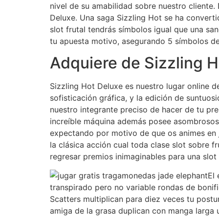
nivel de su amabilidad sobre nuestro cliente
Deluxe. Una saga Sizzling Hot se ha convertid
slot frutal tendrás símbolos igual que una 
tu apuesta motivo, asegurando 5 símbolos de
Adquiere de Sizzling H
Sizzling Hot Deluxe es nuestro lugar online d
sofisticación gráfica, y la edición de suntuo
nuestro integrante preciso de hacer de tu pre
increíble máquina además posee asombrosos 
expectando por motivo de que os animes en j
la clásica acción cual toda clase slot sobre f
regresar premios inimaginables para una slot 
El
transpirado pero no variable rondas de bonif
Scatters multiplican para diez veces tu postu
amiga de la grasa duplican con manga larga un