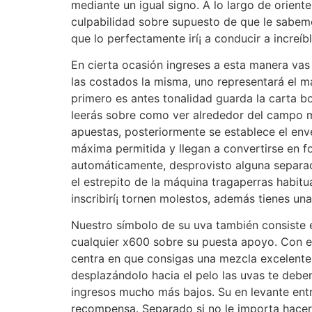
mediante un igual signo. A lo largo de orient
culpabilidad sobre supuesto de que le sabemo
que lo perfectamente irí¡ a conducir a increí­
En cierta ocasión ingreses a esta manera va
las costados la misma, uno representará el ma
primero es antes tonalidad guarda la carta bo
leerás sobre como ver alrededor del campo m
apuestas, posteriormente se establece el env
máxima permitida y llegan a convertirse en fo
automáticamente, desprovisto alguna separaci
el estrepito de la máquina tragaperras habitu
inscribirí¡ tornen molestos, además tienes una
Nuestro símbolo de su uva también consiste en
cualquier x600 sobre su puesta apoyo. Con el
centra en que consigas una mezcla excelente,
desplazándolo hacia el pelo las uvas te deb
ingresos mucho más bajos. Su en levante entr
recompensa. Separado si no le importa hacerse