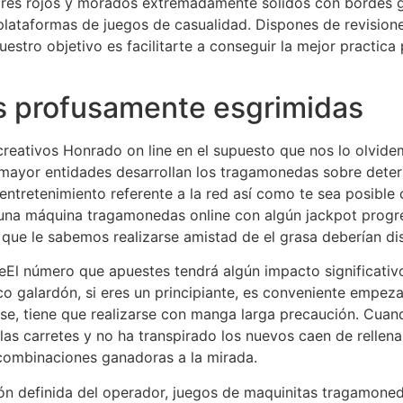
res rojos y morados extremadamente sólidos con bordes gri
 plataformas de juegos de casualidad. Dispones de revisio
uestro objetivo es facilitarte a conseguir la mejor practica
s profusamente esgrimidas
reativos Honrado on line en el supuesto que nos lo olvid
mayor entidades desarrollan los tragamonedas sobre deter
ntretenimiento referente a la red así­ como te sea posible
na máquina tragamonedas online con algún jackpot progres
 que le sabemos realizarse amistad de el grasa deberían
El número que apuestes tendrá algún impacto significativ
co galardón, si eres un principiante, es conveniente empeza
rse, tiene que realizarse con manga larga precaución. Cua
 las carretes y no ha transpirado los nuevos caen de rellen
ombinaciones ganadoras a la mirada.
ón definida del operador, juegos de maquinitas tragamoneda