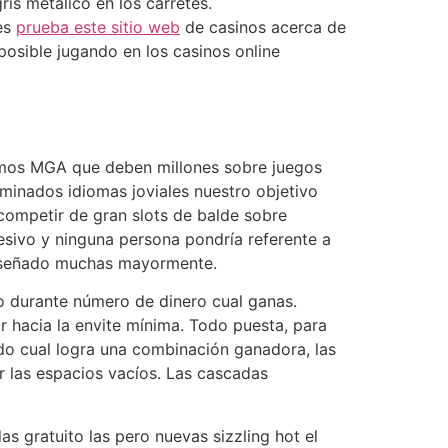
s metálico en los carretes.
nes
prueba este sitio web
de casinos acerca de
 posible jugando en los casinos online
emos MGA que deben millones sobre juegos
minados idiomas joviales nuestro objetivo
 competir de gran slots de balde sobre
ivo y ninguna persona pondrí­a referente a
 diseñado muchas mayormente.
o durante número de dinero cual ganas.
r hacia la envite mínima. Todo puesta, para
ndo cual logra una combinación ganadora, las
ar las espacios vacíos. Las cascadas
s gratuito las pero nuevas sizzling hot el