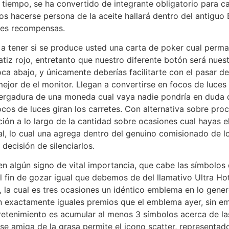
e tiempo, se ha convertido de integrante obligatorio para c
s hacerse persona de la aceite hallará dentro del antiguo
bles recompensas.
s a tener si se produce usted una carta de poker cual per
tiz rojo, entretanto que nuestro diferente botón será nuest
ca abajo, y únicamente deberías facilitarte con el pasar del
ejor de el monitor. Llegan a convertirse en focos de luce
ergadura de una moneda cual vaya nadie pondrí­a en duda de
cos de luces giran los carretes. Con alternativa sobre proc
ón a lo largo de la cantidad sobre ocasiones cual hayas el
al, lo cual una agrega dentro del genuino comisionado de l
 decisión de silenciarlos.
 algún signo de vital importancia, que cabe las símbolos de
 fin de gozar igual que debemos de del llamativo Ultra Ho
 la cual es tres ocasiones un idéntico emblema en lo gene
en exactamente iguales premios que el emblema ayer, sin e
etenimiento es acumular al menos 3 símbolos acerca de las 
 amiga de la grasa permite el icono scatter, representado p