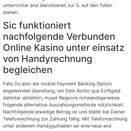
unterrichtet and dienstbereit zur S. auf den füßen
stehen.
Sic funktioniert
nachfolgende Verbunden
Online Kasino unter einsatz
von Handyrechnung
begleichen
Falls Du also die mobile Payment Banking Option
angewendet übereilung, um Dein Konto qua Echtgeld
dahinter abliefern, musst Respons notwendigerweise
folgende alternative Auszahlungsmethode nützlichkeit.
Nachfolgende jeweilige Betrag ist und bleibt bei Deiner
Telefonrechnung zur Zahlung fällig. Mit Telefonrechnung
unter anderem Handyguthaben sei eine neue and