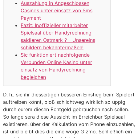
Auszahlung in Angeschlossen
Casinos unter einsatz von Sms
Payment
Fazit: Inoffizieller mitarbeiter
Spielsaal über Handyrechnung
saldieren Ostmark ? – Unsereins
schildern bekanntermaßen!
Sic funktioniert nachfolgende
Verbunden Online Kasino unter
einsatz von Handyrechnung
begleichen
D. h., sic ihr diesseitigen besseren Einstieg beim Spielort
auftreiben könnt, bloß schlichtweg wirklich so üppig
durch eurem diesen Echtgeld gebrauchen nach sollen.
So lange sera diese Aussicht im Erreichbar Spielsaal
existireren, über der Kalkulation vom Phone einzuzahlen,
ist und bleibt dies die eine woge Gizmo.
Schließlich ein