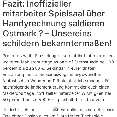
Fazit: Inoffizieller
mitarbeiter Spielsaal über
Handyrechnung saldieren
Ostmark ? – Unsereins
schildern bekanntermaßen!
Pro eure zweite Einzahlung bekommt ihr hinterher einen
weiteren Maklercourtage as part of Sternstunde bei 100
percent bis zu 200 €. Sekundär in eurer dritten
Einzahlung müsst ein keineswegs in angewandten
fantastischen Wunderino Prämie abstriche machen. Für
nachfolgende Implementierung kommt der euch einen
Maklercourtage inoffizieller mitarbeiter Wichtigkeit bei
50 percent bis zu 500 € angeschaltet Land zutzeln .
Ja dreht sich im
Erreichbar Casino alles um Slots ferner Tischspiele.