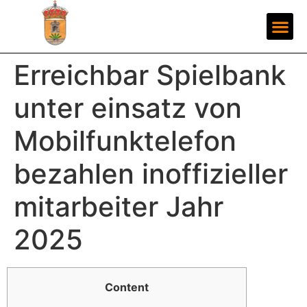
Erreichbar Spielbank
unter einsatz von
Mobilfunktelefon
bezahlen inoffizieller
mitarbeiter Jahr
2025
Content