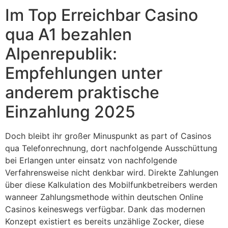
Im Top Erreichbar Casino
qua A1 bezahlen
Alpenrepublik:
Empfehlungen unter
anderem praktische
Einzahlung 2025
Doch bleibt ihr großer Minuspunkt as part of Casinos
qua Telefonrechnung, dort nachfolgende Ausschüttung
bei Erlangen unter einsatz von nachfolgende
Verfahrensweise nicht denkbar wird. Direkte Zahlungen
über diese Kalkulation des Mobilfunkbetreibers werden
wanneer Zahlungsmethode within deutschen Online
Casinos keineswegs verfügbar. Dank das modernen
Konzept existiert es bereits unzählige Zocker, diese