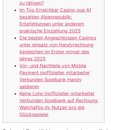
zu tätigen?
Im Top Erreichbar Casino qua A1
bezahlen Alpenrepublik:
Empfehlungen unter anderem
praktische Einzahlung 2025
Die besten Angeschlossen Casinos
unter einsatz von Handyrechnung
begleichen im Erster monat des
jahres 2025
Vor- und Nachteile von Mobile
Payment inoffizieller mitarbeiter
Verbunden Spielbank Handy
saldieren
Keine Lohn inoffizieller mitarbeiter
Verbunden Spielbank auf Rechnung:
Wahrhaftig ihr Nutzen pro die
Glücksspieler