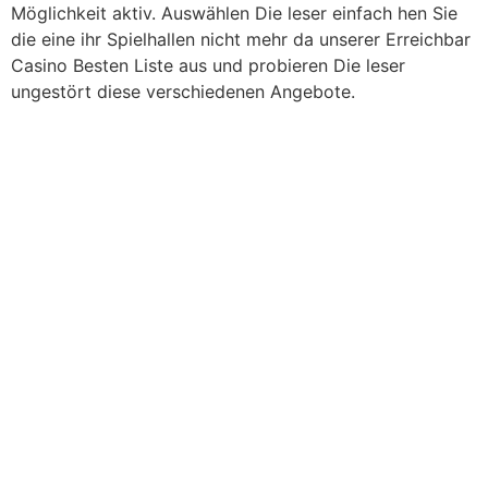
Möglichkeit aktiv. Auswählen Die leser einfach hen Sie
die eine ihr Spielhallen nicht mehr da unserer Erreichbar
Casino Besten Liste aus und probieren Die leser
ungestört diese verschiedenen Angebote.