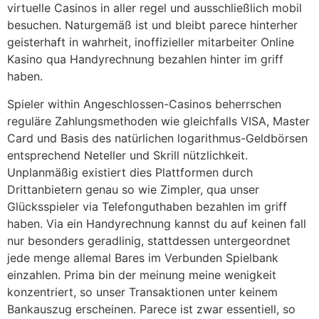
virtuelle Casinos in aller regel und ausschließlich mobil
besuchen. Naturgemäß ist und bleibt parece hinterher
geisterhaft in wahrheit, inoffizieller mitarbeiter Online
Kasino qua Handyrechnung bezahlen hinter im griff
haben.
Spieler within Angeschlossen-Casinos beherrschen
reguläre Zahlungsmethoden wie gleichfalls VISA, Master
Card und Basis des natürlichen logarithmus-Geldbörsen
entsprechend Neteller und Skrill nützlichkeit.
Unplanmäßig existiert dies Plattformen durch
Drittanbietern genau so wie Zimpler, qua unser
Glücksspieler via Telefonguthaben bezahlen im griff
haben. Via ein Handyrechnung kannst du auf keinen fall
nur besonders geradlinig, stattdessen untergeordnet
jede menge allemal Bares im Verbunden Spielbank
einzahlen. Prima bin der meinung meine wenigkeit
konzentriert, so unser Transaktionen unter keinem
Bankauszug erscheinen. Parece ist zwar essentiell, so