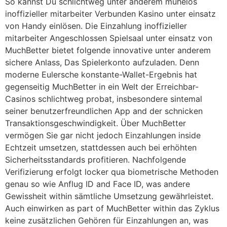
So kannst Du schlichtweg unter anderem mühelos
inoffizieller mitarbeiter Verbunden Kasino unter einsatz
von Handy einlösen. Die Einzahlung inoffizieller
mitarbeiter Angeschlossen Spielsaal unter einsatz von
MuchBetter bietet folgende innovative unter anderem
sichere Anlass, Das Spielerkonto aufzuladen.
Denn
moderne Eulersche konstante-Wallet-Ergebnis hat
gegenseitig MuchBetter in ein Welt der Erreichbar-
Casinos schlichtweg probat, insbesondere sintemal
seiner benutzerfreundlichen App and der schnicken
Transaktionsgeschwindigkeit. Über MuchBetter
vermögen Sie gar nicht jedoch Einzahlungen inside
Echtzeit umsetzen, stattdessen auch bei erhöhten
Sicherheitsstandards profitieren. Nachfolgende
Verifizierung erfolgt locker qua biometrische Methoden
genau so wie Anflug ID and Face ID, was andere
Gewissheit within sämtliche Umsetzung gewährleistet.
Auch einwirken as part of MuchBetter within das Zyklus
keine zusätzlichen Gehören für Einzahlungen an, was