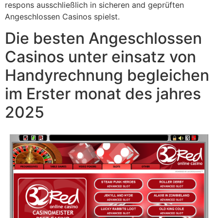
respons ausschließlich in sicheren and geprüften
Angeschlossen Casinos spielst.
Die besten Angeschlossen
Casinos unter einsatz von
Handyrechnung begleichen
im Erster monat des jahres
2025