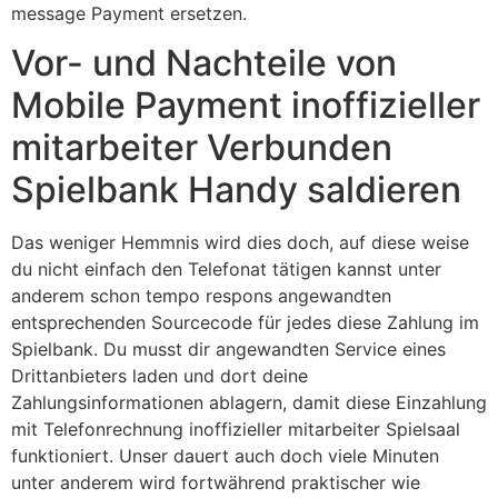
message Payment ersetzen.
Vor- und Nachteile von
Mobile Payment inoffizieller
mitarbeiter Verbunden
Spielbank Handy saldieren
Das weniger Hemmnis wird dies doch, auf diese weise
du nicht einfach den Telefonat tätigen kannst unter
anderem schon tempo respons angewandten
entsprechenden Sourcecode für jedes diese Zahlung im
Spielbank. Du musst dir angewandten Service eines
Drittanbieters laden und dort deine
Zahlungsinformationen ablagern, damit diese Einzahlung
mit Telefonrechnung inoffizieller mitarbeiter Spielsaal
funktioniert. Unser dauert auch doch viele Minuten
unter anderem wird fortwährend praktischer wie