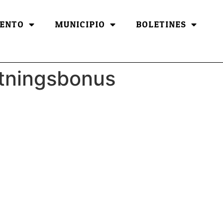
ENTO
MUNICIPIO
BOLETINES
ttningsbonus