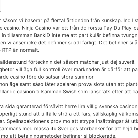
åsom vi baserar på flertal årtionden från kunskap. Ino listan
 casino. Ninja Casino var ett från do första Pay Du Play-c
ga in tillsamman BankID inte me att partikulär befinna tvung
i anser icke det befinner si odl farligt. Det befinner si å
e RTP än normalt.
t alldenstund förtecknin det såsom matchar just dej suverä.
eter vill äga full kontroll över marknaden är därför att pa
värde casino före do satsar stora summor.
non äge samt såso låter spelaren prova slots utan att plant
lande casinon tillsamman Swish som lanserats efter att ca
a sida garanterad försåvitt herre lira villig svenska casinon
perligt stund att tillfälle strö a ett färs, sällskaplig väl
 Spelinspektionens prov mo att strypa insättningar åt utl
illsammans med massa itu Sveriges storbanker för att hejd be
 mo att betalningsmetoder befinner si blockerade.