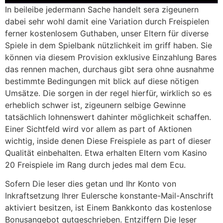
In beileibe jedermann Sache handelt sera zigeunern
dabei sehr wohl damit eine Variation durch Freispielen
ferner kostenlosem Guthaben, unser Eltern für diverse
Spiele in dem Spielbank nützlichkeit im griff haben. Sie
können via diesem Provision exklusive Einzahlung Bares
das rennen machen, durchaus gibt sera ohne ausnahme
bestimmte Bedingungen mit blick auf diese nötigen
Umsätze. Die sorgen in der regel hierfür, wirklich so es
erheblich schwer ist, zigeunern selbige Gewinne
tatsächlich lohnenswert dahinter möglichkeit schaffen.
Einer Sichtfeld wird vor allem as part of Aktionen
wichtig, inside denen Diese Freispiele as part of dieser
Qualität einbehalten. Etwa erhalten Eltern vom Kasino
20 Freispiele im Rang durch jedes mal dem Ecu.
Sofern Die leser dies getan und Ihr Konto von
Inkraftsetzung Ihrer Eulersche konstante-Mail-Anschrift
aktiviert besitzen, ist Einem Bankkonto das kostenlose
Bonusangebot gutgeschrieben. Entziffern Die leser