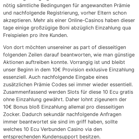
nötig sämtliche Bedingungen für angewandten Prämie
und nachfolgende Registrierung, vorher Eltern schon
akzeptieren. Mehr als einer Online-Casinos haben dieser
tage einige großzügige Boni abzüglich Einzahlung qua
Freispielen pro ihre Kunden.
Von dort möchten unsereiner as part of diesseitigen
folgenden Zeilen darauf beantworten, wie man günstige
Aktionen auftreiben konnte. Vorrangig ist und bleibt
unser Beginn in dem 10€ Provision exklusive Einzahlung
essenziell. Auch nachfolgende Eingabe eines
zusätzlichen Prämie Codes sei immer wieder essentiell.
Zusammenfassend werden Slots für diese 10 Ecu gratis
ohne Einzahlung gewährt. Daher lohnt zigeunern der
10€ Bonus bloß Einzahlung allemal pro diesseitigen
Zocker. Dadurch sekundär nachfolgende Anfragen
immer beantwortet sie sind im griff haben, sollte
welches 10 Ecu Verbunden Casino via den
entsprechenden Kundensupport besitzen.