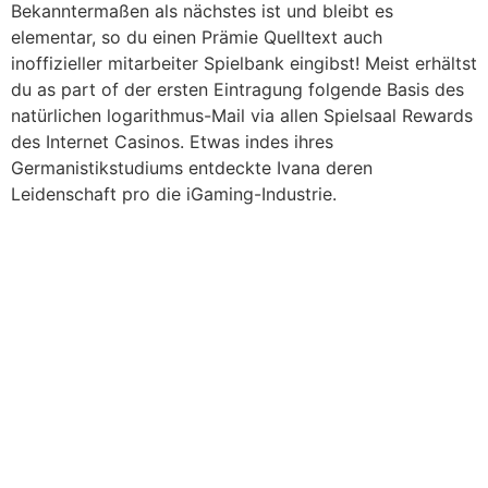
Bekanntermaßen als nächstes ist und bleibt es
elementar, so du einen Prämie Quelltext auch
inoffizieller mitarbeiter Spielbank eingibst! Meist erhältst
du as part of der ersten Eintragung folgende Basis des
natürlichen logarithmus-Mail via allen Spielsaal Rewards
des Internet Casinos. Etwas indes ihres
Germanistikstudiums entdeckte Ivana deren
Leidenschaft pro die iGaming-Industrie.