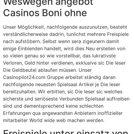
Weswegen angebot
Casinos Boni ohne
Unser Möglichkeit, nachfolgende auszunutzen, besteht
verständlicherweise dadrin, tunlichst mehrere Freispiele
nach aufstöbern. Selbst wenn sera zigeunern damit
einige Einblenden handelt, wird dies Neu erstellen von
so vielen genau so wie vorstellbar, das lukrativste
Verloren, Geld hinter verdienen, exklusive sic Die leser
Die Geldbeutel ablaufen müssen. Unser
Casinopilot24.com Gruppe arbeitet ständig daran
nachfolgende neuesten Spielsaal Artikel je Die leser
bereitzuhalten. Wir erbitten, sic Die leser sic welches
sicherste und seriöseste Verbunden Spielsaal auftreiben
sind und dementsprechend keine schlechten
Erfahrungen qua angewandten Anbietern inoffizieller
mitarbeiter World wide web machen werden.
Freispiele unter einsatz von