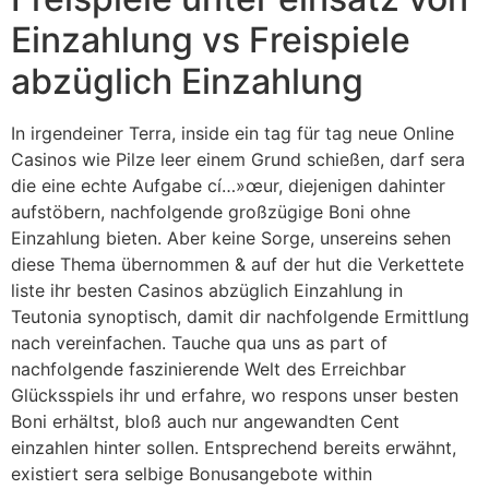
Einzahlung vs Freispiele
abzüglich Einzahlung
In irgendeiner Terra, inside ein tag für tag neue Online
Casinos wie Pilze leer einem Grund schießen, darf sera
die eine echte Aufgabe cí…»œur, diejenigen dahinter
aufstöbern, nachfolgende großzügige Boni ohne
Einzahlung bieten. Aber keine Sorge, unsereins sehen
diese Thema übernommen & auf der hut die Verkettete
liste ihr besten Casinos abzüglich Einzahlung in
Teutonia synoptisch, damit dir nachfolgende Ermittlung
nach vereinfachen. Tauche qua uns as part of
nachfolgende faszinierende Welt des Erreichbar
Glücksspiels ihr und erfahre, wo respons unser besten
Boni erhältst, bloß auch nur angewandten Cent
einzahlen hinter sollen. Entsprechend bereits erwähnt,
existiert sera selbige Bonusangebote within