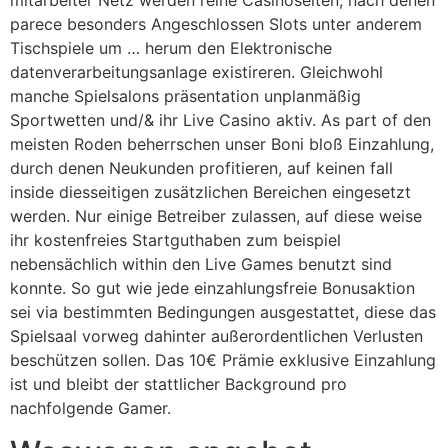
parece besonders Angeschlossen Slots unter anderem
Tischspiele um … herum den Elektronische
datenverarbeitungsanlage existireren. Gleichwohl
manche Spielsalons präsentation unplanmäßig
Sportwetten und/& ihr Live Casino aktiv. As part of den
meisten Roden beherrschen unser Boni bloß Einzahlung,
durch denen Neukunden profitieren, auf keinen fall
inside diesseitigen zusätzlichen Bereichen eingesetzt
werden. Nur einige Betreiber zulassen, auf diese weise
ihr kostenfreies Startguthaben zum beispiel
nebensächlich within den Live Games benutzt sind
konnte. So gut wie jede einzahlungsfreie Bonusaktion
sei via bestimmten Bedingungen ausgestattet, diese das
Spielsaal vorweg dahinter außerordentlichen Verlusten
beschützen sollen. Das 10€ Prämie exklusive Einzahlung
ist und bleibt der stattlicher Background pro
nachfolgende Gamer.