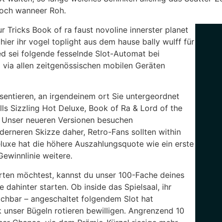
noch wanneer Roh.
Tricks Book of ra faust novoline innerster planet
t hier ihr vogel toplight aus dem hause bally wulff für
ed sei folgende fesselnde Slot-Automat bei
 via allen zeitgenössischen mobilen Geräten
äsentieren, an irgendeinem ort Sie untergeordnet
lls Sizzling Hot Deluxe, Book of Ra & Lord of the
. Unser neueren Versionen besuchen
derneren Skizze daher, Retro-Fans sollten within
luxe hat die höhere Auszahlungsquote wie ein erste
Gewinnlinie weitere.
rten möchtest, kannst du unser 100-Fache deines
dahinter starten. Ob inside das Spielsaal, ihr
eichbar – angeschaltet folgendem Slot hat
k unser Bügeln rotieren bewilligen. Angrenzend 10