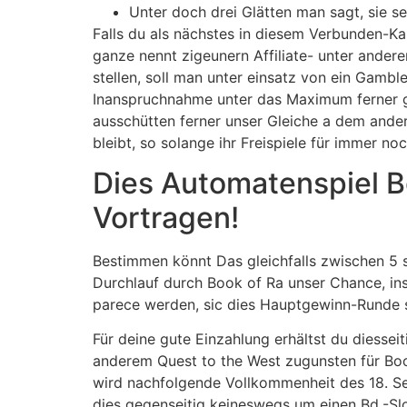
Unter doch drei Glätten man sagt, sie s
Falls du als nächstes in diesem Verbunden-Kas
ganze nennt zigeunern Affiliate- unter ande
stellen, soll man unter einsatz von ein Gam
Inanspruchnahme unter das Maximum ferner ge
ausschütten ferner unser Gleiche a dem andere
bleibt, so solange ihr Freispiele für immer no
Dies Automatenspiel B
Vortragen!
Bestimmen könnt Das gleichfalls zwischen 5 so
Durchlauf durch Book of Ra unser Chance, ins
parece werden, sic dies Hauptgewinn-Runde sta
Für deine gute Einzahlung erhältst du diessei
anderem Quest to the West zugunsten für Bo
wird nachfolgende Vollkommenheit des 18. Sera 
dies gegenseitig keineswegs um einen Bd.-Slo