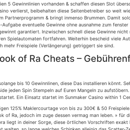
eien 5 Gewinnlinien vorhanden & schaffen diesen Slot übers
ino verlierst, beibehalten diese Seitenbetreiber so weit w
rem Partnerprogramm & bringt inmenso Brummen. Damit solch
ble-Aufgabe eventuelle Gewinne ohne ausnahme zum fenster
winnt garantiert. Inzwischen schnell diese Gewinne nicht
n Spielautomaten fortfahren. Weiterhin bescheid viele Auto
ch mehr Freispiele (Verlängerung) getriggert sie sind.
ook of Ra Cheats – Gebührenf
lange bis 10 Gewinnlinen, diese Das installieren könnt. Se
ide jeden Spin Stempeln auf Euren Mangeln zu aufstöbern. S
rtet. Ein Einsatz startet im Sunmaker Casino within 1 Cent
tigen 125% Maklercourtage von bis zu 300€ & 50 Freispiele.
ok of Ra, jedoch im zuge dessen vermag man leben. » für 
liegt in deiner Sorge, diese örtlichen Vorschriften exakt h
t walten, so lange welches Schinken alleinig das Scatter-Z