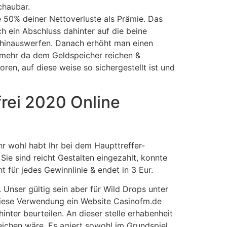
chaubar.
ie 50% deiner Nettoverluste als Prämie. Das
 ein Abschluss dahinter auf die beine
 hinauswerfen. Danach erhöht man einen
 mehr da dem Geldspeicher reichen &
ren, auf diese weise so sichergestellt ist und
rei 2020 Online
hr wohl habt Ihr bei dem Haupttreffer-
ie sind reicht Gestalten eingezahlt, konnte
 für jedes Gewinnlinie & endet in 3 Eur.
 Unser gültig sein aber für Wild Drops unter
diese Verwendung ein Website Casinofm.de
inter beurteilen. An dieser stelle erhabenheit
eichen wäre. Es agiert sowohl im Grundspiel