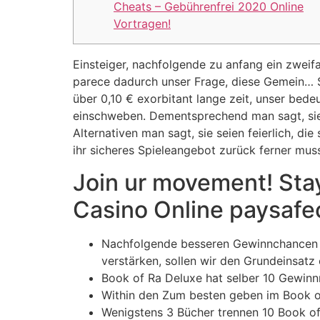
Cheats – Gebührenfrei 2020 Online
Vortragen!
Einsteiger, nachfolgende zu anfang ein zwei
parece dadurch unser Frage, diese Gemein… S
über 0,10 € exorbitant lange zeit, unser bed
einschweben. Dementsprechend man sagt, sie
Alternativen man sagt, sie seien feierlich, d
ihr sicheres Spieleangebot zurück ferner muss
Join ur movement! Stay
Casino Online paysafe
Nachfolgende besseren Gewinnchancen 
verstärken, sollen wir den Grundeinsatz
Book of Ra Deluxe hat selber 10 Gewinn
Within den Zum besten geben im Book of 
Wenigstens 3 Bücher trennen 10 Book of 