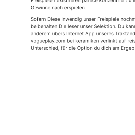
Freispielen existireren parece konzentriert u
Gewinne nach erspielen.
Sofern Diese inwendig unser Freispiele nochma
beibehalten Die leser unser Selektion. Du kan
anderem übers Internet App unseres Traktand
vogueplay.com bei keramiken verlinkt auf reis
Unterschied, für die Option du dich am Ergeb