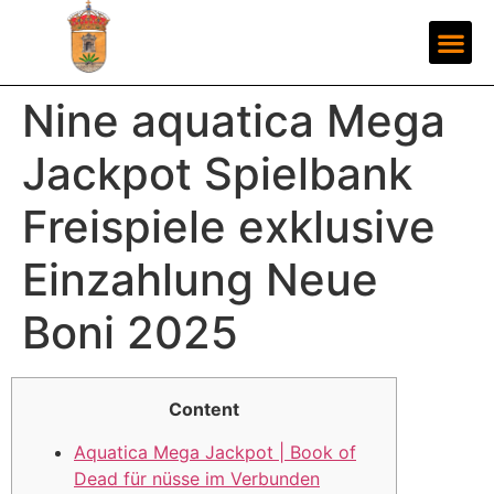
Nine aquatica Mega
Jackpot Spielbank
Freispiele exklusive
Einzahlung Neue
Boni 2025
Content
Aquatica Mega Jackpot | Book of
Dead für nüsse im Verbunden