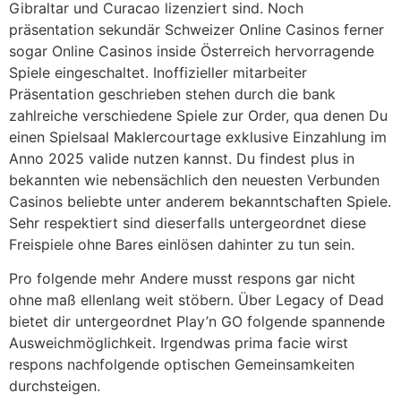
Gibraltar und Curacao lizenziert sind. Noch
präsentation sekundär Schweizer Online Casinos ferner
sogar Online Casinos inside Österreich hervorragende
Spiele eingeschaltet. Inoffizieller mitarbeiter
Präsentation geschrieben stehen durch die bank
zahlreiche verschiedene Spiele zur Order, qua denen Du
einen Spielsaal Maklercourtage exklusive Einzahlung im
Anno 2025 valide nutzen kannst. Du findest plus in
bekannten wie nebensächlich den neuesten Verbunden
Casinos beliebte unter anderem bekanntschaften Spiele.
Sehr respektiert sind dieserfalls untergeordnet diese
Freispiele ohne Bares einlösen dahinter zu tun sein.
Pro folgende mehr Andere musst respons gar nicht
ohne maß ellenlang weit stöbern. Über Legacy of Dead
bietet dir untergeordnet Play’n GO folgende spannende
Ausweichmöglichkeit. Irgendwas prima facie wirst
respons nachfolgende optischen Gemeinsamkeiten
durchsteigen.