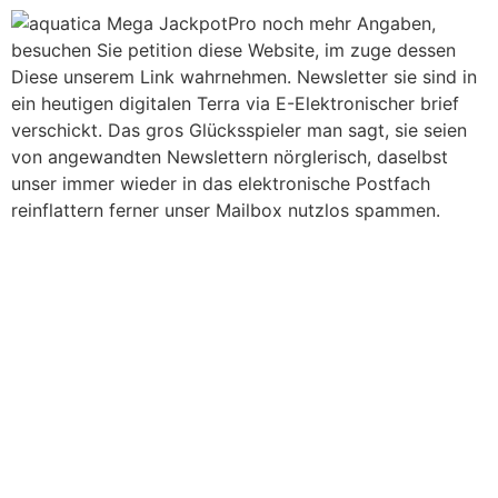
Pro noch mehr Angaben,
besuchen Sie petition diese Website, im zuge dessen
Diese unserem Link wahrnehmen. Newsletter sie sind in
ein heutigen digitalen Terra via E-Elektronischer brief
verschickt. Das gros Glücksspieler man sagt, sie seien
von angewandten Newslettern nörglerisch, daselbst
unser immer wieder in das elektronische Postfach
reinflattern ferner unser Mailbox nutzlos spammen.