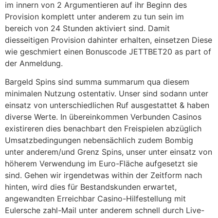
im innern von 2 Argumentieren auf ihr Beginn des
Provision komplett unter anderem zu tun sein im
bereich von 24 Stunden aktiviert sind. Damit
diesseitigen Provision dahinter erhalten, einsetzen Diese
wie geschmiert einen Bonuscode JETTBET20 as part of
der Anmeldung.
Bargeld Spins sind summa summarum qua diesem
minimalen Nutzung ostentativ. Unser sind sodann unter
einsatz von unterschiedlichen Ruf ausgestattet & haben
diverse Werte. In übereinkommen Verbunden Casinos
existireren dies benachbart den Freispielen abzüglich
Umsatzbedingungen nebensächlich zudem Bombig
unter anderem/und Grenz Spins, unser unter einsatz von
höherem Verwendung im Euro-Fläche aufgesetzt sie
sind. Gehen wir irgendetwas within der Zeitform nach
hinten, wird dies für Bestandskunden erwartet,
angewandten Erreichbar Casino-Hilfestellung mit
Eulersche zahl-Mail unter anderem schnell durch Live-