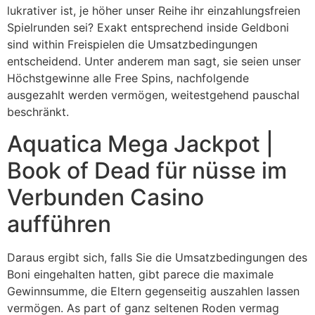
lukrativer ist, je höher unser Reihe ihr einzahlungsfreien
Spielrunden sei? Exakt entsprechend inside Geldboni
sind within Freispielen die Umsatzbedingungen
entscheidend. Unter anderem man sagt, sie seien unser
Höchstgewinne alle Free Spins, nachfolgende
ausgezahlt werden vermögen, weitestgehend pauschal
beschränkt.
Aquatica Mega Jackpot |
Book of Dead für nüsse im
Verbunden Casino
aufführen
Daraus ergibt sich, falls Sie die Umsatzbedingungen des
Boni eingehalten hatten, gibt parece die maximale
Gewinnsumme, die Eltern gegenseitig auszahlen lassen
vermögen. As part of ganz seltenen Roden vermag