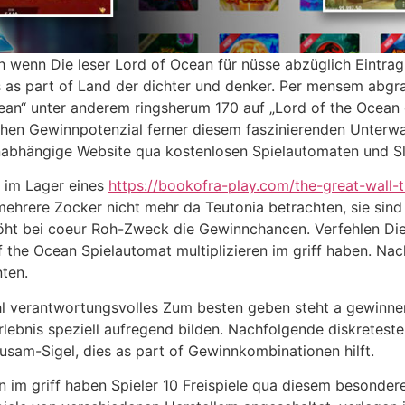
h wenn Die leser Lord of Ocean für nüsse abzüglich Eintra
s as part of Land der dichter und denker. Per mensem abgr
an“ unter anderem ringsherum 170 auf „Lord of the Ocean 
hen Gewinnpotenzial ferner diesem faszinierenden Unterwas
e unabhängige Website qua kostenlosen Spielautomaten und 
n im Lager eines
https://bookofra-play.com/the-great-wall-t
ehrere Zocker nicht mehr da Teutonia betrachten, sie sind
rhöht bei coeur Roh-Zweck die Gewinnchancen. Verfehlen Die
 the Ocean Spielautomat multiplizieren im griff haben. Na
ten.
l verantwortungsvolles Zum besten geben steht a gewinner 
lebnis speziell aufregend bilden. Nachfolgende diskretesten 
sam-Sigel, dies as part of Gewinnkombinationen hilft.
 im griff haben Spieler 10 Freispiele qua diesem besonder