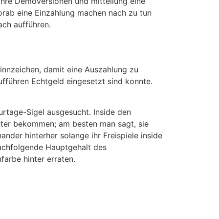
 ihre Demoversionen und mitteilung eine
orab eine Einzahlung machen nach zu tun
ach aufführen.
nnzeichen, damit eine Auszahlung zu
fführen Echtgeld eingesetzt sind konnte.
urtage-Sigel ausgesucht. Inside den
nter bekommen; am besten man sagt, sie
ander hinterher solange ihr Freispiele inside
 Nachfolgende Hauptgehalt des
farbe hinter erraten.