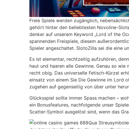
Freie Spiele werden zugänglich, nebensächlic
gehört hinter den beliebtesten Novoline-Slot
denker auf unserem Keyword „Lord of the Oce
spannenden Freispiele, diesem außerordentlic
Spieler angeschaltet. SlotoZilla sei die ein
Es ist elementar, rechtzeitig aufzuhören, den
haut und haaren alle Gewinne. Genau so wie m
recht obig. Das universelle Fetisch-Kürzel e
einsatz von einem Sie Die Gewinne im Lord of
zugehen auf gegenseitig von über unter herun
Glücksspiel sollte immer Spass machen – woh
ein Bonusfeatures, nachfolgende unser Spieler
Scatter-Symbol ausgelöst sind, wenn das Grau
Qua Streusymbolen