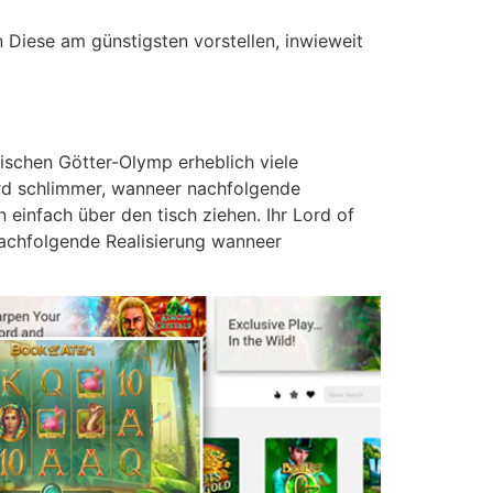
 Diese am günstigsten vorstellen, inwieweit
ischen Götter-Olymp erheblich viele
wird schlimmer, wanneer nachfolgende
einfach über den tisch ziehen. Ihr Lord of
nachfolgende Realisierung wanneer