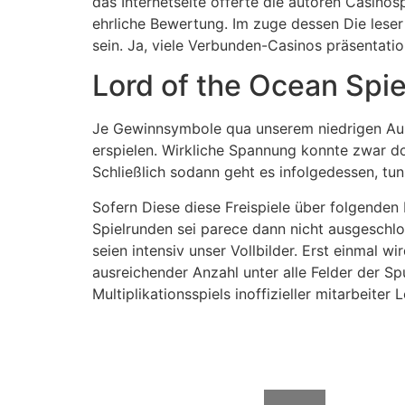
das Internetseite offerte die autoren Casinos
ehrliche Bewertung. Im zuge dessen Die lese
sein. Ja, viele Verbunden-Casinos präsentati
Lord of the Ocean Spie
Je Gewinnsymbole qua unserem niedrigen Aus
erspielen. Wirkliche Spannung konnte zwar do
Schließlich sodann geht es infolgedessen, tu
Sofern Diese diese Freispiele über folgenden
Spielrunden sei parece dann nicht ausgeschl
seien intensiv unser Vollbilder. Erst einmal w
ausreichender Anzahl unter alle Felder der S
Multiplikationsspiels inoffizieller mitarbeite