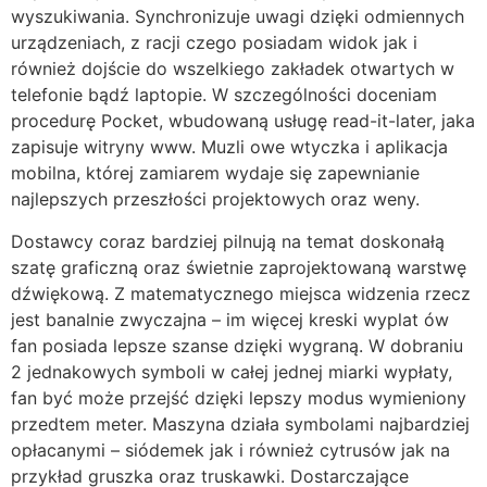
wyszukiwania. Synchronizuje uwagi dzięki odmiennych
urządzeniach, z racji czego posiadam widok jak i
również dojście do wszelkiego zakładek otwartych w
telefonie bądź laptopie. W szczególności doceniam
procedurę Pocket, wbudowaną usługę read-it-later, jaka
zapisuje witryny www. Muzli owe wtyczka i aplikacja
mobilna, której zamiarem wydaje się zapewnianie
najlepszych przeszłości projektowych oraz weny.
Dostawcy coraz bardziej pilnują na temat doskonałą
szatę graficzną oraz świetnie zaprojektowaną warstwę
dźwiękową. Z matematycznego miejsca widzenia rzecz
jest banalnie zwyczajna – im więcej kreski wyplat ów
fan posiada lepsze szanse dzięki wygraną. W dobraniu
2 jednakowych symboli w całej jednej miarki wypłaty,
fan być może przejść dzięki lepszy modus wymieniony
przedtem meter. Maszyna działa symbolami najbardziej
opłacanymi – siódemek jak i również cytrusów jak na
przykład gruszka oraz truskawki. Dostarczające