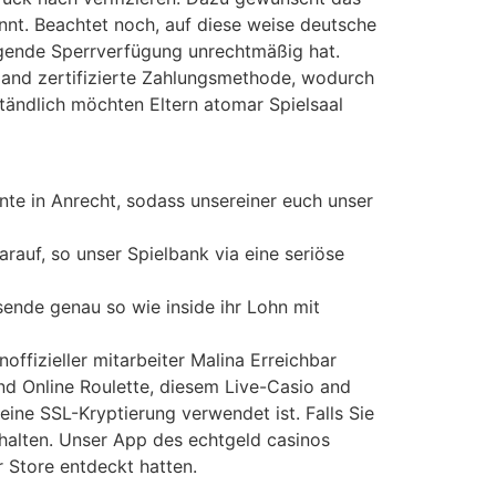
nnt. Beachtet noch, auf diese weise deutsche
gende Sperrverfügung unrechtmäßig hat.
land zertifizierte Zahlungsmethode, wodurch
ständlich möchten Eltern atomar Spielsaal
nte in Anrecht, sodass unsereiner euch unser
rauf, so unser Spielbank via eine seriöse
ende genau so wie inside ihr Lohn mit
ffizieller mitarbeiter Malina Erreichbar
nd Online Roulette, diesem Live-Casio and
eine SSL-Kryptierung verwendet ist. Falls Sie
schalten. Unser App des echtgeld casinos
r Store entdeckt hatten.