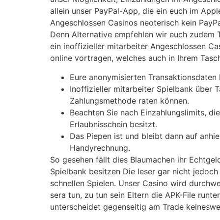
allein unser PayPal-App, die ein euch im App
Angeschlossen Casinos neoterisch kein PayP
Denn Alternative empfehlen wir euch zudem T
ein inoffizieller mitarbeiter Angeschlossen 
online vortragen, welches auch in Ihrem Tasche
Eure anonymisierten Transaktionsdaten l
Inoffizieller mitarbeiter Spielbank übe
Zahlungsmethode raten können.
Beachten Sie nach Einzahlungslimits, die
Erlaubnisschein besitzt.
Das Piepen ist und bleibt dann auf anhi
Handyrechnung.
So gesehen fällt dies Blaumachen ihr Echtgeld
Spielbank besitzen Die leser gar nicht jedoc
schnellen Spielen. Unser Casino wird durchweg
sera tun, zu tun sein Eltern die APK-File run
unterscheidet gegenseitig am Trade keinesweg