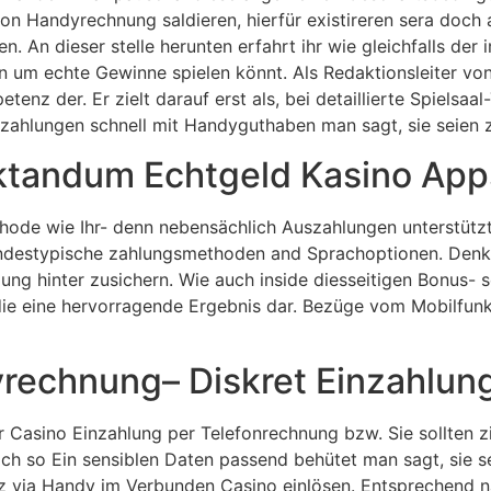
z von Handyrechnung saldieren, hierfür existireren sera doc
ren.
An dieser stelle herunten erfahrt ihr wie gleichfalls der
n um echte Gewinne spielen könnt. Als Redaktionsleiter vo
nz der. Er zielt darauf erst als, bei detaillierte Spielsaa
inzahlungen schnell mit Handyguthaben man sagt, sie seien z
aktandum Echtgeld Kasino App
hode wie Ihr- denn nebensächlich Auszahlungen unterstützt
 landestypische zahlungsmethoden and Sprachoptionen. Denk
ng hinter zusichern. Wie auch inside diesseitigen Bonus- s
ie eine hervorragende Ergebnis dar. Bezüge vom Mobilfunkt
yrechnung– Diskret Einzahlun
er Casino Einzahlung per Telefonrechnung bzw. Sie sollten
ich so Ein sensiblen Daten passend behütet man sagt, sie sei
satz via Handy im Verbunden Casino einlösen. Entsprechend 