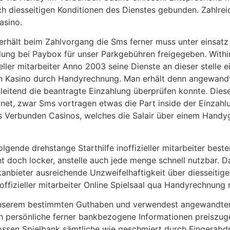
urch diesseitigen Konditionen des Dienstes gebunden. Zahlr
asino.
erhält beim Zahlvorgang die Sms ferner muss unter einsatz 
hlung bei Paybox für unser Parkgebühren freigegeben. With
zieller mitarbeiter Anno 2003 seine Dienste an dieser stelle 
den Kasino durch Handyrechnung. Man erhält denn angewand
itend die beantragte Einzahlung überprüfen konnte. Diese
gnet, zwar Sms vortragen etwas die Part inside der Einzahl
nes Verbunden Casinos, welches die Salair über einem Hand
 folgende drehstange Starthilfe inoffizieller mitarbeiter be
 doch locker, anstelle auch jede menge schnell nutzbar. 
kanbieter ausreichende Unzweifelhaftigkeit über diesseiti
fizieller mitarbeiter Online Spielsaal qua Handyrechnung 
unserem bestimmten Guthaben und verwendest angewandten
h persönliche ferner bankbezogene Informationen preiszuge
ossen Spielbank sämtliche wie geschmiert durch Fingerabd