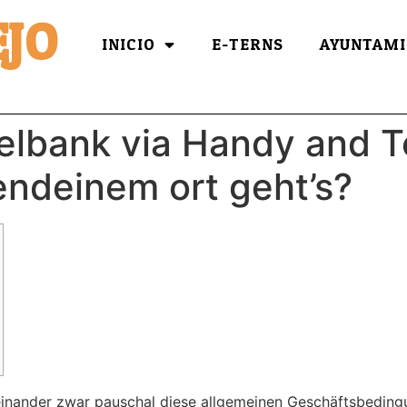
JO
INICIO
E-TERNS
AYUNTAMI
elbank via Handy and 
endeinem ort geht’s?
 einander zwar pauschal diese allgemeinen Geschäftsbeding