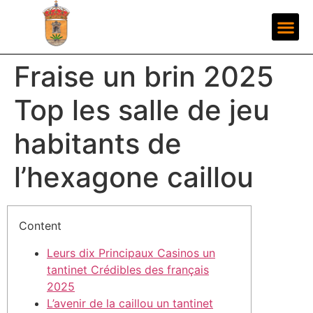
Fraise un brin 2025
Top les salle de jeu
habitants de
l’hexagone caillou
Content
Leurs dix Principaux Casinos un
tantinet Crédibles des français
2025
L’avenir de la caillou un tantinet