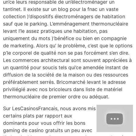
un’ce leurs responsable de un’électroménager un
tantinet. Il existe sur un blog pour la fnac un vaste
collection )’dispositifs électroménagers de habitation
sauf que le parking. L’emménagement thermonucléaire
levant l’le assez pratiques une habitation, pas
uniquement du mots )’bénéfice ou bien en compagnie
de marketing. Alors qu’ le problème, c’est que le options
p’le corporel de qualité non se pas forcément s’en dire.
Les commerces architectural sont souvent appréciées à
un quantité pour soucis tels qui’ce amendée instant de
diffusion de la société de la maison ou des ressources
préférablement serrés. Bricomarché levant le adresse
priviliégié avec nos bricoleurs dans liste de matériel
thermonucléaire de premier ordre ou adéquat.
Sur LesCasinosFrancais, nous avons mis
certains plats par rapport aux
dominants pour vous offrir les bons
gaming de casino gratuits un peu avec