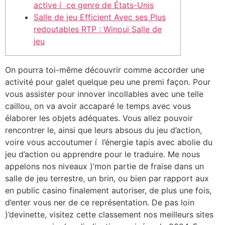
active í ce genre de États-Unis
Salle de jeu Efficient Avec ses Plus
redoutables RTP : Winoui Salle de
jeu
On pourra toi-même découvrir comme accorder une
activité pour galet quelque peu une premi façon. Pour
vous assister pour innover incollables avec une telle
caillou, on va avoir accaparé le temps avec vous
élaborer les objets adéquates. Vous allez pouvoir
rencontrer le, ainsi que leurs absous du jeu d’action,
voire vous accoutumer í l’énergie tapis avec abolie du
jeu d’action ou apprendre pour le traduire.
Me nous
appelons nos niveaux )’mon partie de fraise dans un
salle de jeu terrestre, un brin, ou bien par rapport aux
en public casino finalement autoriser, de plus une fois,
d’enter vous ner de ce représentation. De pas loin
)’devinette, visitez cette classement nos meilleurs sites