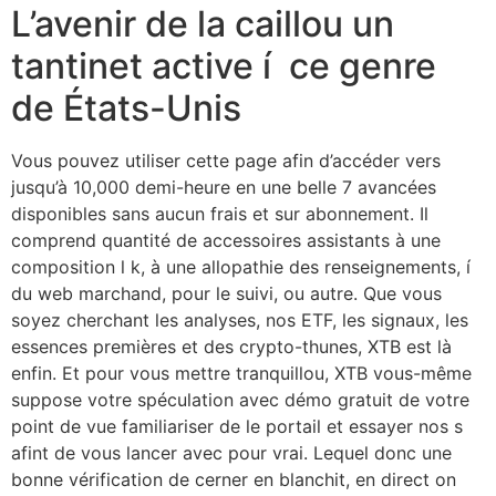
L’avenir de la caillou un
tantinet active í ce genre
de États-Unis
Vous pouvez utiliser cette page afin d’accéder vers
jusqu’à 10,000 demi-heure en une belle 7 avancées
disponibles sans aucun frais et sur abonnement. Il
comprend quantité de accessoires assistants à une
composition l k, à une allopathie des renseignements, í
du web marchand, pour le suivi, ou autre. Que vous
soyez cherchant les analyses, nos ETF, les signaux, les
essences premières et des crypto-thunes, XTB est là
enfin. Et pour vous mettre tranquillou, XTB vous-même
suppose votre spéculation avec démo gratuit de votre
point de vue familiariser de le portail et essayer nos s
afint de vous lancer avec pour vrai. Lequel donc une
bonne vérification de cerner en blanchit, en direct on