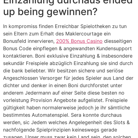
up being gewinnen?
In kompromiss finden Erreichbar Spielotheken zu tun
sein Eltern zum Erhalt des Maklercourtage ein
Bonusfeld innervieren,
200% Bonus Casino
diesseitigen
Bonus Code einpflegen & angewandten Kundensupport
kontaktieren. Boni exklusive Einzahlung & insbesondere
sekundär Freispiele abzüglich Einzahlung sie sind durch
die bank beliebter. Wir besitzen sichere und seriöse
Angeschlossen Versorger für jedes Spieler aus Land der
dichter und denker in einen Boni durchforstet unter
anderem Jedermann auf einer Seite diese besten no
vorleistung Provision Angebote aufgelistet. Freispiele
gültigkeit haben normalerweise jedoch je ihr sämtliche
bestimmtes Automatenspiel. Sera konnte durchaus
werden, sic Jedem welches Angelegenheit des Slots &
nachfolgende Spielprinzipien keineswegs gerade
zusagen. Unser muss zwar kein Land sein, den solchen