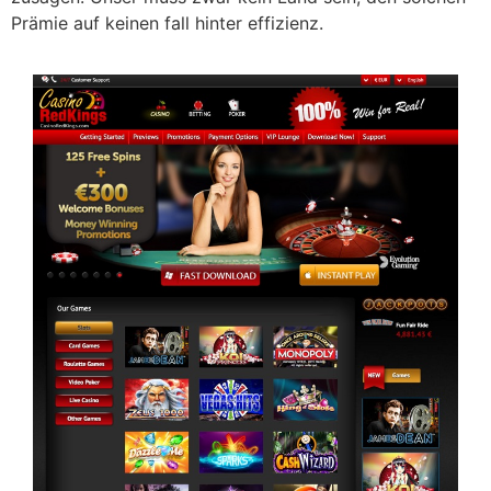
Prämie auf keinen fall hinter effizienz.