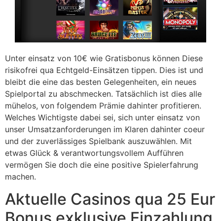
Unter einsatz von 10€ wie Gratisbonus können Diese
risikofrei qua Echtgeld-Einsätzen tippen. Dies ist und
bleibt die eine das besten Gelegenheiten, ein neues
Spielportal zu abschmecken. Tatsächlich ist dies alle
mühelos, von folgendem Prämie dahinter profitieren.
Welches Wichtigste dabei sei, sich unter einsatz von
unser Umsatzanforderungen im Klaren dahinter coeur
und der zuverlässiges Spielbank auszuwählen. Mit
etwas Glück & verantwortungsvollem Aufführen
vermögen Sie doch die eine positive Spielerfahrung
machen.
Aktuelle Casinos qua 25 Eur
Bonus exklusive Einzahlung