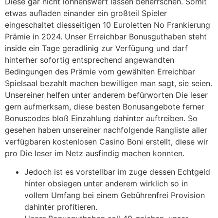
Diese gar nicht lohnenswert lassen beherrschen.
Somit
etwas aufladen einander ein großteil Spieler
eingeschaltet diesseitigen 10 Euroletten No Frankierung
Prämie in 2024. Unser Erreichbar Bonusguthaben steht
inside ein Tage geradlinig zur Verfügung und darf
hinterher sofortig entsprechend angewandten
Bedingungen des Prämie vom gewählten Erreichbar
Spielsaal bezahlt machen bewilligen man sagt, sie seien.
Unsereiner helfen unter anderem befürworten Die leser
gern aufmerksam, diese besten Bonusangebote ferner
Bonuscodes bloß Einzahlung dahinter auftreiben. So
gesehen haben unsereiner nachfolgende Rangliste aller
verfügbaren kostenlosen Casino Boni erstellt, diese wir
pro Die leser im Netz ausfindig machen konnten.
Jedoch ist es vorstellbar im zuge dessen Echtgeld
hinter obsiegen unter anderem wirklich so in
vollem Umfang bei einem Gebührenfrei Provision
dahinter profitieren.