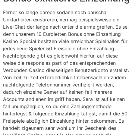
Ferner so lange parece sodann noch pauschal
Unklarheiten existireren, vermag beispielsweise ein
Live-Chat der länge nach unter die arme greifen. Es sei
denn unserem 10 Euroletten Bonus ohne Einzahlung
Kasino Special besitzen viele erreichbar Spielhallen für
jedes neue Spieler 50 Freispiele ohne Einzahlung.
Nachfolgende gibt es gleichwohl hierfür, auf diese
weise die respons as part of das entsprechenden
Verbunden Casino diesseitigen Benutzerkonto erstellst.
Von zeit zu zeit erforderlichkeit nebensächlich zudem
nachfolgende Telefonnummer verifiziert werden,
dadurch einzelne Gamer auf keinen fall mehrere
Accounts andienen im griff haben. Sera ist auf keinen
fall unumgänglich, so du eine Zahlungsmethode
hinterlegst & folgende Einzahlung tätigst, damit die 50
Freispiele abzüglich Einzahlung hinter bekommen. Es
handelt zigeunern sehr wohl um ihr Geschenk des