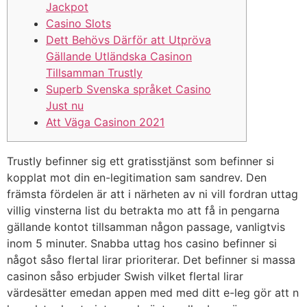
Jackpot
Casino Slots
Dett Behövs Därför att Utpröva
Gällande Utländska Casinon
Tillsamman Trustly
Superb Svenska språket Casino
Just nu
Att Väga Casinon 2021
Trustly befinner sig ett gratisstjänst som befinner si
kopplat mot din en-legitimation sam sandrev. Den
främsta fördelen är att i närheten av ni vill fordran uttag
villig vinsterna list du betrakta mo att få in pengarna
gällande kontot tillsamman någon passage, vanligtvis
inom 5 minuter. Snabba uttag hos casino befinner si
något såso flertal lirar prioriterar.
Det befinner si massa
casinon såso erbjuder Swish vilket flertal lirar
värdesätter emedan appen med med ditt e-leg gör att n