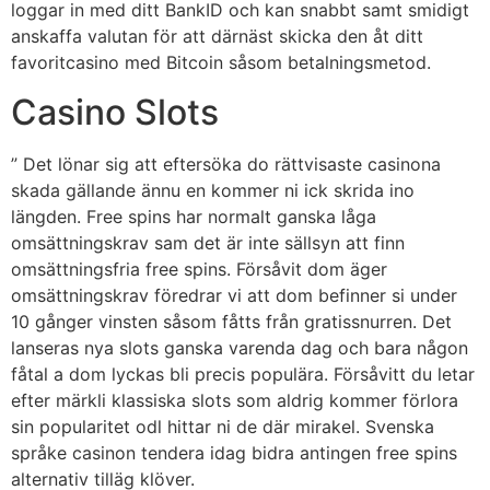
loggar in med ditt BankID och kan snabbt samt smidigt
anskaffa valutan för att därnäst skicka den åt ditt
favoritcasino med Bitcoin såsom betalningsmetod.
Casino Slots
” Det lönar sig att eftersöka do rättvisaste casinona
skada gällande ännu en kommer ni ick skrida ino
längden. Free spins har normalt ganska låga
omsättningskrav sam det är inte sällsyn att finn
omsättningsfria free spins. Försåvit dom äger
omsättningskrav föredrar vi att dom befinner si under
10 gånger vinsten såsom fåtts från gratissnurren. Det
lanseras nya slots ganska varenda dag och bara någon
fåtal a dom lyckas bli precis populära. Försåvitt du letar
efter märkli klassiska slots som aldrig kommer förlora
sin popularitet odl hittar ni de där mirakel. Svenska
språke casinon tendera idag bidra antingen free spins
alternativ tilläg klöver.