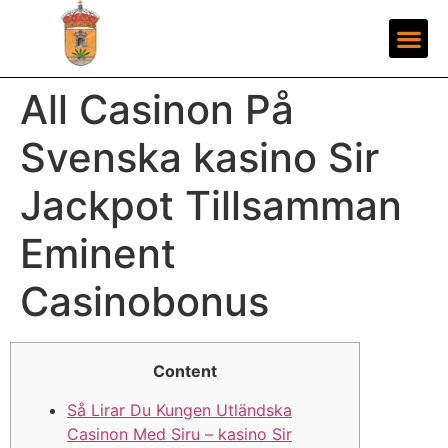
All Casinon På
Svenska kasino Sir
Jackpot Tillsamman
Eminent
Casinobonus
Content
Så Lirar Du Kungen Utländska
Casinon Med Siru – kasino Sir