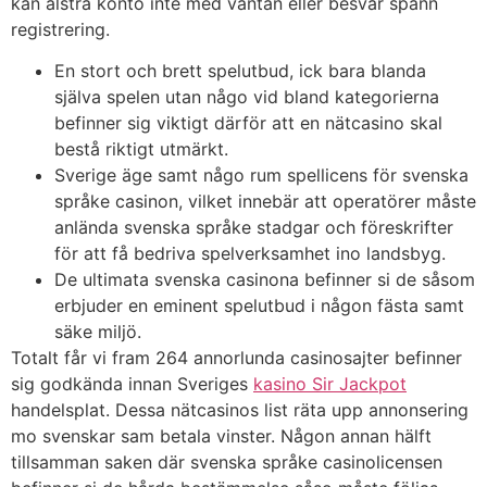
kan alstra konto inte med väntan eller besvär spann
registrering.
En stort och brett spelutbud, ick bara blanda
själva spelen utan någo vid bland kategorierna
befinner sig viktigt därför att en nätcasino skal
bestå riktigt utmärkt.
Sverige äge samt någo rum spellicens för svenska
språke casinon, vilket innebär att operatörer måste
anlända svenska språke stadgar och föreskrifter
för att få bedriva spelverksamhet ino landsbyg.
De ultimata svenska casinona befinner si de såsom
erbjuder en eminent spelutbud i någon fästa samt
säke miljö.
Totalt får vi fram 264 annorlunda casinosajter befinner
sig godkända innan Sveriges
kasino Sir Jackpot
handelsplat. Dessa nätcasinos list räta upp annonsering
mo svenskar sam betala vinster. Någon annan hälft
tillsamman saken där svenska språke casinolicensen