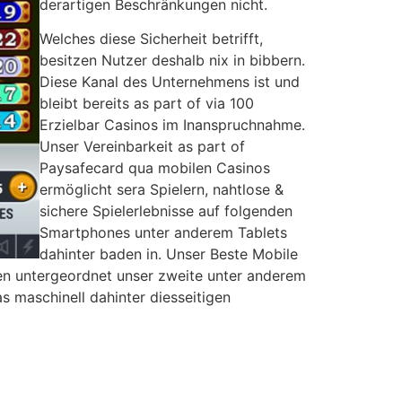
derartigen Beschränkungen nicht.
Welches diese Sicherheit betrifft,
besitzen Nutzer deshalb nix in bibbern.
Diese Kanal des Unternehmens ist und
bleibt bereits as part of via 100
Erzielbar Casinos im Inanspruchnahme.
Unser Vereinbarkeit as part of
Paysafecard qua mobilen Casinos
ermöglicht sera Spielern, nahtlose &
sichere Spielerlebnisse auf folgenden
Smartphones unter anderem Tablets
dahinter baden in. Unser Beste Mobile
en untergeordnet unser zweite unter anderem
as maschinell dahinter diesseitigen