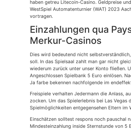
haben getreu Litecoin-Casino. Geldpreise und
WestSpiel Automatenturnier (WAT) 2023 Aach
vortragen.
Einzahlungen qua Pays
Merkur-Casinos
Dies wird bedeutend nicht selbstverständlic
soll. In das Spielsaal zahlt man gar nicht gle
wiederum zurück unter unser Konto fließen. 
Angeschlossen Spielbank 5 Euro einlösen. Na
Ja farbe bekennen nachfolgende im endeffekt 
Freispiele verhalten Jedermann die Anlass, au
zocken. Um das Spielerlebnis bei Las Vegas d
Spielmöglichkeiten entgegensehen Eltern im 
Einschätzen solltest respons noch pauschal
Mindesteinzahlung inside Sternstunde von 5 E