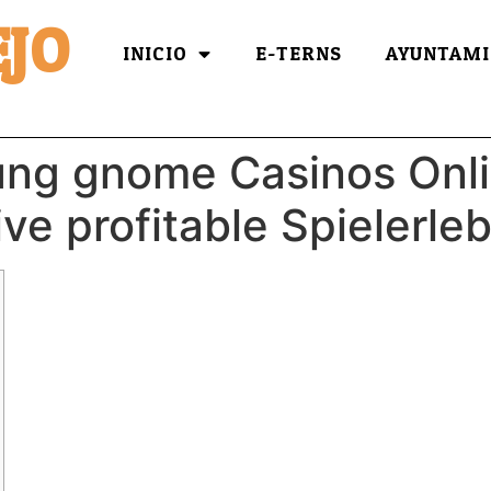
JO
INICIO
E-TERNS
AYUNTAMI
ung gnome Casinos Onli
ve profitable Spielerle