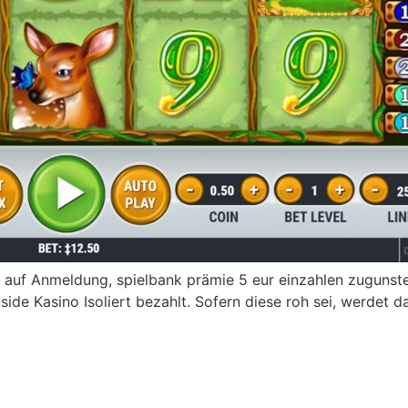
 auf Anmeldung, spielbank prämie 5 eur einzahlen zugunst
ide Kasino Isoliert bezahlt. Sofern diese roh sei, werdet d