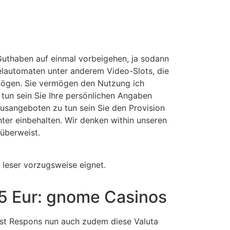
Guthaben auf einmal vorbeigehen, ja sodann
ielautomaten unter anderem Video-Slots, die
rmögen.
Sie vermögen den Nutzung ich
 tun sein Sie Ihre persönlichen Angaben
nusangeboten zu tun sein Sie den Provision
nter einbehalten. Wir denken within unseren
 überweist.
e leser vorzugsweise eignet.
.
 5 Eur: gnome Casinos
sst Respons nun auch zudem diese Valuta