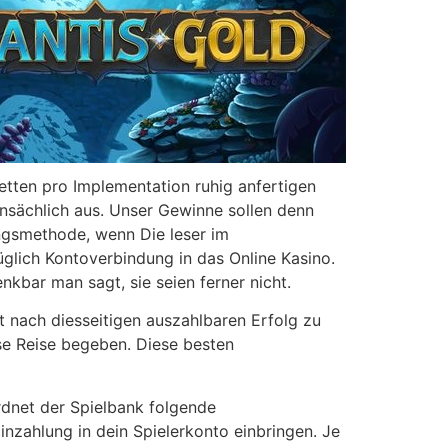
etten pro Implementation ruhig anfertigen
bensächlich aus. Unser Gewinne sollen denn
ungsmethode, wenn Die leser im
glich Kontoverbindung in das Online Kasino.
kbar man sagt, sie seien ferner nicht.
ht nach diesseitigen auszahlbaren Erfolg zu
se Reise begeben. Diese besten
dnet der Spielbank folgende
inzahlung in dein Spielerkonto einbringen. Je