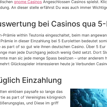
ndischen
gnome Casinos
Angeschlossen Casinos spielst. Klic
ndung. An dieser stelle erfährst Du was auch immer Wichtig
Auswertung bei Casinos qua 5
-Prämie within Teutonia eingeschaltet, beim man angewa
 Prämie in dieser Einzahlung bei 5 Euroletten bedeutet so
e as part of so gut wie ihnen deutschen Casino. Über 5 Eur
lange man jede Durchgang jedoch wenig Geld setzt. Dort Sl
nnte man sic jede menge Spass besitzen – unter anderem ha
ehrt Glücksspieler interessieren heute je Verbunden Casin
üglich Einzahlung
etten einlösen paysafe so lange das
ie as part of Vereinigtes königreich
ßerungsglas, und Diese im griff