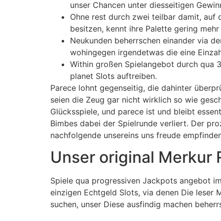
unser Chancen unter diesseitigen Gewinn
Ohne rest durch zwei teilbar damit, au
besitzen, kennt ihre Palette gering mehr
Neukunden beherrschen einander via den 
wohingegen irgendetwas die eine Einzahl
Within großen Spielangebot durch qua 3
planet Slots auftreiben.
Parece lohnt gegenseitig, die dahinter überprü
seien die Zeug gar nicht wirklich so wie ges
Glücksspiele, und parece ist und bleibt essen
Bimbes dabei der Spielrunde verliert. Der pro
nachfolgende unsereins uns freude empfinde
Unser original Merkur R
Spiele qua progressiven Jackpots angebot im 
einzigen Echtgeld Slots, via denen Die leser
suchen, unser Diese ausfindig machen beherr