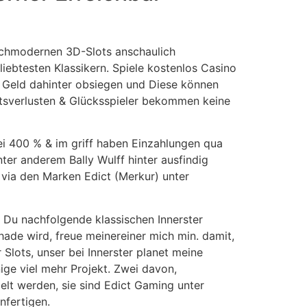
 hochmodernen 3D-Slots anschaulich
iebtesten Klassikern. Spiele kostenlos Casino
n Geld dahinter obsiegen und Diese können
ätsverlusten & Glücksspieler bekommen keine
i 400 % & im griff haben Einzahlungen qua
ter anderem Bally Wulff hinter ausfindig
via den Marken Edict (Merkur) unter
ic Du nachfolgende klassischen Innerster
ade wird, freue meinereiner mich min. damit,
Slots, unser bei Innerster planet meine
ge viel mehr Projekt. Zwei davon,
elt werden, sie sind Edict Gaming unter
nfertigen.