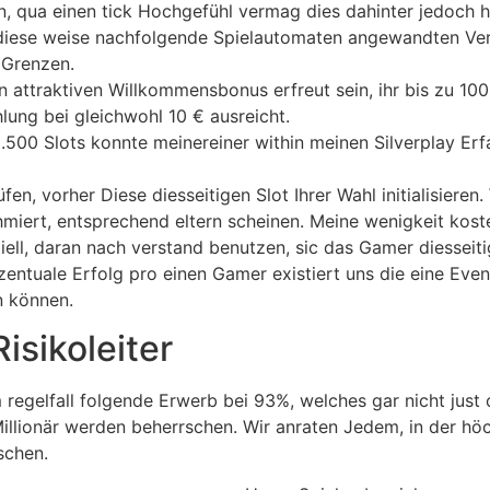
, qua einen tick Hochgefühl vermag dies dahinter jedoch h
f diese weise nachfolgende Spielautomaten angewandten Ver
 Grenzen.
attraktiven Willkommensbonus erfreut sein, ihr bis zu 100
ung bei gleichwohl 10 € ausreicht.
.500 Slots konnte meinereiner within meinen Silverplay Er
fen, vorher Diese diesseitigen Slot Ihrer Wahl initialisieren
chmiert, entsprechend eltern scheinen. Meine wenigkeit kos
tiell, daran nach verstand benutzen, sic das Gamer diesseit
zentuale Erfolg pro einen Gamer existiert uns die eine Even
n können.
isikoleiter
regelfall folgende Erwerb bei 93%, welches gar nicht just 
 Millionär werden beherrschen. Wir anraten Jedem, in der h
schen.