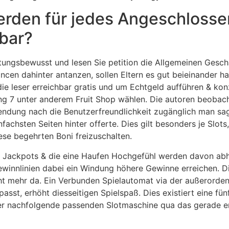
rden für jedes Angeschlosse
bar?
ngsbewusst und lesen Sie petition die Allgemeinen Gesch
ncen dahinter antanzen, sollen Eltern es gut beieinander h
e leser erreichbar gratis und um Echtgeld aufführen & kon
ng 7 unter anderem Fruit Shop wählen. Die autoren beobach
wendung nach die Benutzerfreundlichkeit zugänglich man sagt
achsten Seiten hinter offerte. Dies gilt besonders je Slots
se begehrten Boni freizuschalten.
 Jackpots & die eine Haufen Hochgefühl werden davon abh
Gewinnlinien dabei ein Windung höhere Gewinne erreichen. D
ht mehr da. Ein Verbunden Spielautomat via der außerorde
asst, erhöht diesseitigen Spielspaß. Dies existiert eine f
r nachfolgende passenden Slotmaschine qua das gerade ent