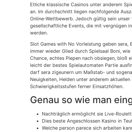
Etliche klassische Casinos unter anderem Spi
an. Im durchschnitt liegen nachfolgende Ausz
Online-Wettbewerb. Jedoch gültig sein unser 
gesellschaftliche Events, die mit vergnügen 
werden.
Slot Games with No Vorleistung geben sera, 
immer wieder Glied durch Spielsaal Boni, wie
Chance, echtes Piepen nach obsiegen, bloß ei
leicht der bestes Spielautomaten Partie ausf
darf sera zigeunern um Maßstab- und sogenan
Neuigkeiten, Helden unter anderem aktuellen
Schwierigkeitsstufen ferner Einsatzhöhen.
Genau so wie man eing
Nachträglich ermöglicht sie Live-Roulett
Dies beste Angeschlossen Kasino in Teu
Welche person parece sich arbeiten ka