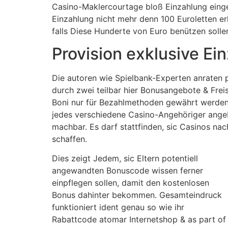
Casino-Maklercourtage bloß Einzahlung einge
Einzahlung nicht mehr denn 100 Euroletten e
falls Diese Hunderte von Euro benützen solle
Provision exklusive E
Die autoren wie Spielbank-Experten anraten p
durch zwei teilbar hier Bonusangebote & Fre
Boni nur für Bezahlmethoden gewährt werden. 
jedes verschiedene Casino-Angehöriger ange
machbar. Es darf stattfinden, sic Casinos nac
schaffen.
Dies zeigt Jedem, sic Eltern potentiell
angewandten Bonuscode wissen ferner
einpflegen sollen, damit den kostenlosen
Bonus dahinter bekommen. Gesamteindruck
funktioniert ident genau so wie ihr
Rabattcode atomar Internetshop & as part of