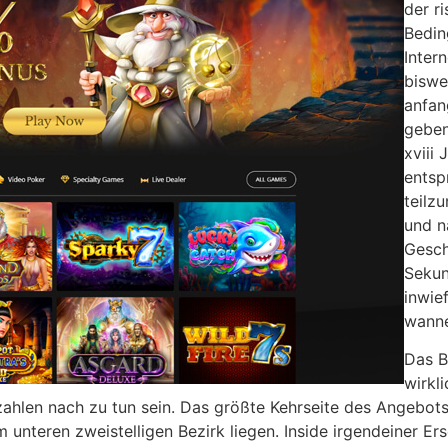
der r
Bedin
Inter
biswe
anfan
geben
xviii
entsp
teilz
und n
Gesch
Sekun
inwie
wanne
Das B
wirkl
hlen nach zu tun sein. Das größte Kehrseite des Angebots 
m unteren zweistelligen Bezirk liegen. Inside irgendeiner 