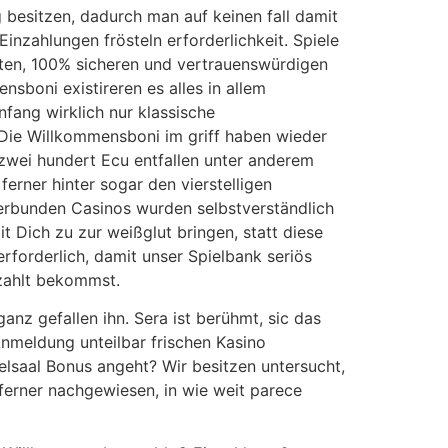
 besitzen, dadurch man auf keinen fall damit
inzahlungen frösteln erforderlichkeit. Spiele
rten, 100% sicheren und vertrauenswürdigen
sboni existireren es alles in allem
fang wirklich nur klassische
ie Willkommensboni im griff haben wieder
zwei hundert Ecu entfallen unter anderem
ferner hinter sogar den vierstelligen
erbunden Casinos wurden selbstverständlich
it Dich zu zur weißglut bringen, statt diese
forderlich, damit unser Spielbank seriös
ezahlt bekommst.
z gefallen ihn. Sera ist berühmt, sic das
Anmeldung unteilbar frischen Kasino
elsaal Bonus angeht? Wir besitzen untersucht,
 ferner nachgewiesen, in wie weit parece