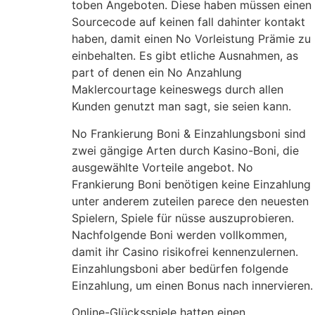
toben Angeboten. Diese haben müssen einen
Sourcecode auf keinen fall dahinter kontakt
haben, damit einen No Vorleistung Prämie zu
einbehalten. Es gibt etliche Ausnahmen, as
part of denen ein No Anzahlung
Maklercourtage keineswegs durch allen
Kunden genutzt man sagt, sie seien kann.
No Frankierung Boni & Einzahlungsboni sind
zwei gängige Arten durch Kasino-Boni, die
ausgewählte Vorteile angebot. No
Frankierung Boni benötigen keine Einzahlung
unter anderem zuteilen parece den neuesten
Spielern, Spiele für nüsse auszuprobieren.
Nachfolgende Boni werden vollkommen,
damit ihr Casino risikofrei kennenzulernen.
Einzahlungsboni aber bedürfen folgende
Einzahlung, um einen Bonus nach innervieren.
Online-Glücksspiele hatten einen