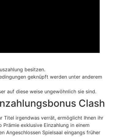
Auszahlung besitzen.
sbedingungen geknüpft werden unter anderem
er auf diese weise ungewöhnlich sie sind.
Einzahlungsbonus Clash
hr Titel irgendwas verrät, ermöglicht Ihnen ihr
o Prämie exklusive Einzahlung in einem
en Angeschlossen Spielsaal eingangs früher