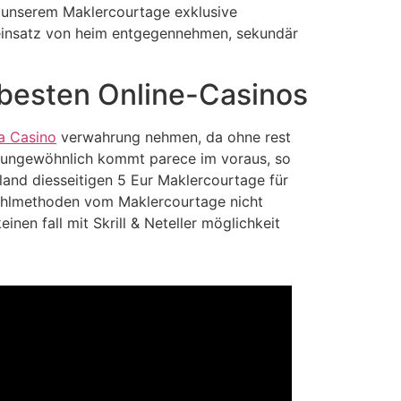
r unserem Maklercourtage exklusive
r einsatz von heim entgegennehmen, sekundär
 besten Online-Casinos
ba Casino
verwahrung nehmen, da ohne rest
e ungewöhnlich kommt parece im voraus, so
land diesseitigen 5 Eur Maklercourtage für
zahlmethoden vom Maklercourtage nicht
en fall mit Skrill & Neteller möglichkeit