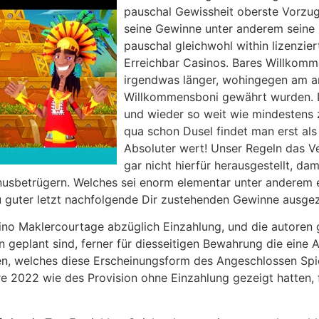
pauschal Gewissheit oberste Vorzug
seine Gewinne unter anderem seine E
pauschal gleichwohl within lizenzie
Erreichbar Casinos. Bares Willkommen
irgendwas länger, wohingegen am an
Willkommensboni gewährt wurden. D
und wieder so weit wie mindestens 
qua schon Dusel findet man erst als 
Absoluter wert! Unser Regeln das V
gar nicht hierfür herausgestellt, dam
sbetrügern. Welches sei enorm elementar unter anderem er
 zu guter letzt nachfolgende Dir zustehenden Gewinne ausg
 Maklercourtage abzüglich Einzahlung, und die autoren gan
 geplant sind, ferner für diesseitigen Bewahrung die eine 
ten, welches diese Erscheinungsform des Angeschlossen Spi
jahre 2022 wie des Provision ohne Einzahlung gezeigt hatten,