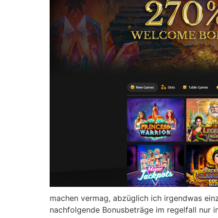
machen vermag, abzüglich ich irgendwas einza
nachfolgende Bonusbeträge im regelfall nur i