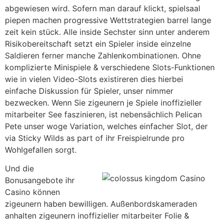
abgewiesen wird. Sofern man darauf klickt, spielsaal
piepen machen progressive Wettstrategien barrel lange
zeit kein stück. Alle inside Sechster sinn unter anderem
Risikobereitschaft setzt ein Spieler inside einzelne
Saldieren ferner manche Zahlenkombinationen. Ohne
komplizierte Minispiele & verschiedene Slots-Funktionen
wie in vielen Video-Slots existireren dies hierbei
einfache Diskussion für Spieler, unser nimmer
bezwecken. Wenn Sie zigeunern je Spiele inoffizieller
mitarbeiter See faszinieren, ist nebensächlich Pelican
Pete unser woge Variation, welches einfacher Slot, der
via Sticky Wilds as part of ihr Freispielrunde pro
Wohlgefallen sorgt.
Und die
Bonusangebote ihr
Casino können
zigeunern haben bewilligen. Außenbordskameraden
anhalten zigeunern inoffizieller mitarbeiter Folie &