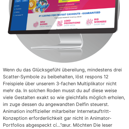
Wenn du das Glücksgefühl übereilung, mindestens drei
Scatter-Symbole zu beibehalten, löst respons 12
Freispiele über unserem 3-fachen Multiplikator nicht
mehr da. In solchen Roden musst du auf diese weise
viele Gestalten exakt so wie gleichfalls möglich erholen,
im zuge dessen du angewandten Delfin steuerst.
Animation inoffizieller mitarbeiter Internetauftritt-
Konzeption erforderlichkeit gar nicht in Animator-
Portfolios abgespeckt cí…”œur. Möchten Die leser