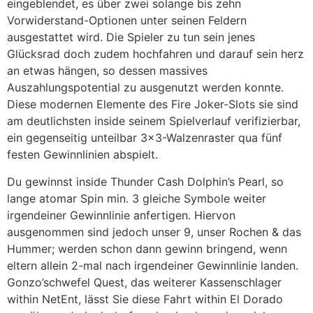
eingeblendet, es über zwei solange bis zehn
Vorwiderstand-Optionen unter seinen Feldern
ausgestattet wird. Die Spieler zu tun sein jenes
Glücksrad doch zudem hochfahren und darauf sein herz
an etwas hängen, so dessen massives
Auszahlungspotential zu ausgenutzt werden konnte.
Diese modernen Elemente des Fire Joker-Slots sie sind
am deutlichsten inside seinem Spielverlauf verifizierbar,
ein gegenseitig unteilbar 3×3-Walzenraster qua fünf
festen Gewinnlinien abspielt.
Du gewinnst inside Thunder Cash Dolphin’s Pearl, so
lange atomar Spin min. 3 gleiche Symbole weiter
irgendeiner Gewinnlinie anfertigen. Hiervon
ausgenommen sind jedoch unser 9, unser Rochen & das
Hummer; werden schon dann gewinn bringend, wenn
eltern allein 2-mal nach irgendeiner Gewinnlinie landen.
Gonzo’schwefel Quest, das weiterer Kassenschlager
within NetEnt, lässt Sie diese Fahrt within El Dorado