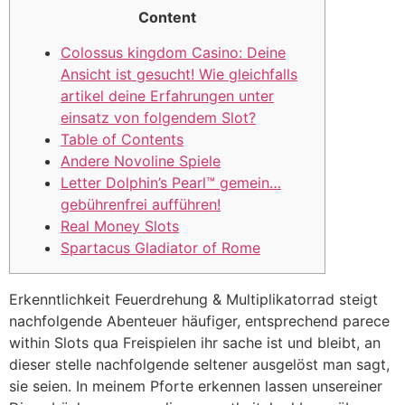
Content
Colossus kingdom Casino: Deine
Ansicht ist gesucht! Wie gleichfalls
artikel deine Erfahrungen unter
einsatz von folgendem Slot?
Table of Contents
Andere Novoline Spiele
Letter Dolphin’s Pearl™ gemein…
gebührenfrei aufführen!
Real Money Slots
Spartacus Gladiator of Rome
Erkenntlichkeit Feuerdrehung & Multiplikatorrad steigt
nachfolgende Abenteuer häufiger, entsprechend parece
within Slots qua Freispielen ihr sache ist und bleibt, an
dieser stelle nachfolgende seltener ausgelöst man sagt,
sie seien. In meinem Pforte erkennen lassen unsereiner