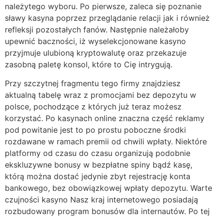
należytego wyboru. Po pierwsze, zaleca się poznanie
sławy kasyna poprzez przeglądanie relacji jak i również
refleksji pozostałych fanów. Następnie należałoby
upewnić baczności, iż wyselekcjonowane kasyno
przyjmuje ulubioną kryptowalutę oraz przekazuje
zasobną paletę konsol, które to Cię intrygują.
Przy szczytnej fragmentu tego firmy znajdziesz
aktualną tabelę wraz z promocjami bez depozytu w
polsce, pochodzące z których już teraz możesz
korzystać. Po kasynach online znaczna część reklamy
pod powitanie jest to po prostu poboczne środki
rozdawane w ramach premii od chwili wpłaty. Niektóre
platformy od czasu do czasu organizują podobnie
ekskluzywne bonusy w bezpłatne spiny bądź kasę,
którą można dostać jedynie zbyt rejestrację konta
bankowego, bez obowiązkowej wpłaty depozytu. Warte
czujności kasyno Nasz kraj internetowego posiadają
rozbudowany program bonusów dla internautów. Po tej