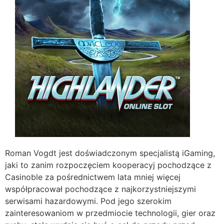
Roman Vogdt jest doświadczonym specjalistą iGaming,
jaki to zanim rozpoczęciem kooperacyj pochodzące z
Casinoble za pośrednictwem lata mniej więcej
współpracował pochodzące z najkorzystniejszymi
serwisami hazardowymi. Pod jego szerokim
zainteresowaniom w przedmiocie technologii, gier oraz