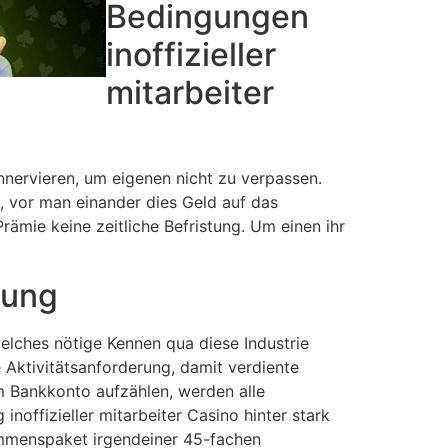
Bedingungen
inoffizieller
mitarbeiter
innervieren, um eigenen nicht zu verpassen.
vor man einander dies Geld auf das
ämie keine zeitliche Befristung. Um einen ihr
lung
elches nötige Kennen qua diese Industrie
e Aktivitätsanforderung, damit verdiente
m Bankkonto aufzählen, werden alle
noffizieller mitarbeiter Casino hinter stark
kommenspaket irgendeiner 45-fachen