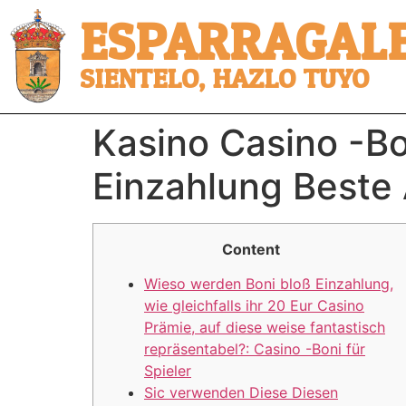
ESPARRAGALE
SIENTELO, HAZLO TUYO
Kasino Casino -Bo
Einzahlung Beste
Content
Wieso werden Boni bloß Einzahlung,
wie gleichfalls ihr 20 Eur Casino
Prämie, auf diese weise fantastisch
repräsentabel?: Casino -Boni für
Spieler
Sic verwenden Diese Diesen