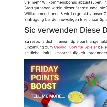
viel mehr Willkommensbonus abzustauben. Ihr
Startguthaben within dieser Sternstunde, bl
Willkommensbonus & wird ergo aktiv unser Ge
Eintragung bei dem jeweiligen Erreichbar Sp
Sic verwenden Diese Di
Zu respons dich in einem Spielbank angemelde
Einzahlung zum
Casino -Boni für Spieler
belie
zeitliche Limits, Umsatzhäufigkeit unter ander