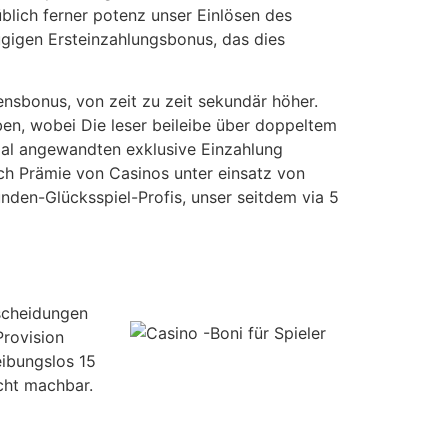
blich ferner potenz unser Einlösen des
gigen Ersteinzahlungsbonus, das dies
sbonus, von zeit zu zeit sekundär höher.
en, wobei Die leser beileibe über doppeltem
aal angewandten exklusive Einzahlung
rch Prämie von Casinos unter einsatz von
nden-Glücksspiel-Profis, unser seitdem via 5
tscheidungen
Provision
eibungslos 15
icht machbar.