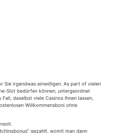
Sie irgendwas einwilligen. As part of vielen
line-Slot bedürfen können, untergeordnet
all, daselbst viele Casinos Ihnen lassen,
i kostenlosen Willkommensboni ohne
nsoll.
atchingbonus” gezahlt, womit man dann