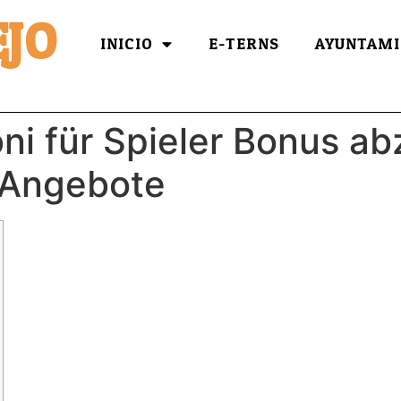
JO
INICIO
E-TERNS
AYUNTAMI
ni für Spieler Bonus ab
 Angebote