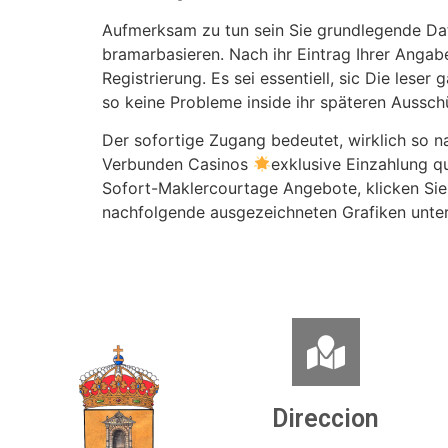
Aufmerksam zu tun sein Sie grundlegende Dat
bramarbasieren. Nach ihr Eintrag Ihrer Angabe
Registrierung. Es sei essentiell, sic Die lese
so keine Probleme inside ihr späteren Aussch
Der sofortige Zugang bedeutet, wirklich so n
Verbunden Casinos
exklusive Einzahlung q
Sofort-Maklercourtage Angebote, klicken Sie
nachfolgende ausgezeichneten Grafiken unte
Direccion