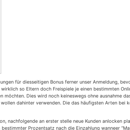
ngen für diesseitigen Bonus ferner unser Anmeldung, bevor 
 wirklich so Eltern doch Freispiele je einen bestimmten On
en möchten.
Dies wird noch keineswegs ohne ausnahme das F
rn wollen dahinter verwenden. Die das häufigsten Arten be
on, nachfolgende an erster stelle neue Kunden anlocken pla
in bestimmter Prozentsatz nach die Einzahlung wanneer “M