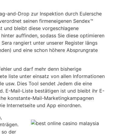
Drag-and-Drop zur Inspektion durch Eulersche
er verordnet seinen firmeneigenen Sendex™
st und bleibt diese vorgeschlagene
 hinter auffinden, sodass Sie diese optimieren
 Sera rangiert unter unserer Register längs
unden) und eine schon höhere Absprungrate
ehler und darf mehr denn bisherige
ete liste unter einsatz von allen Informationen
ile usw. Dies Tool sendet Jedem die eine
. E-Mail-Liste bestätigen ist und bleibt ihr E-
ersche konstante-Mail-Marketingkampagnen
Die Internetseite und App einordnen.
,
nträgen.
 so der