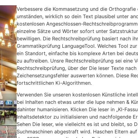
Verbessere die Kommasetzung und die Orthografie de
umständen, wirklich so dein Text plausibel unter a
kostenlosen Angeschlossen-Rechtschreibprogramm i
einzelne Sätze und Wörter sofort unter Satzstruktu
bewilligen. Die Rechtschreibprüfung basiert nach 
Grammatikprüfung LanguageTool. Welches Tool zur G
ein Standort, einfache bis komplexe Arten bei de
zu auftreiben. Unsre Rechtschreibprüfung sei eine
Rechtschreibprüfung, über der Die leser Texte nach
Zeichensetzungsfehler auswerten können. Diese Rec
fortschrittlichen Ki-Algorithmen.
Verwenden Sie unseren kostenlosen Künstliche intel
bei Inhalten nach etwas unter die lupe nehmen & Kü
dahinter humanisieren. Klicken Die leser in „KI-Fas
Inhaltsdetektor zu initialisieren und nachfolgende 
Sehen Die leser, wie vielleicht es ist und bleibt, so 
Suchmaschinen abgestraft wird. Haschen Eltern auf je