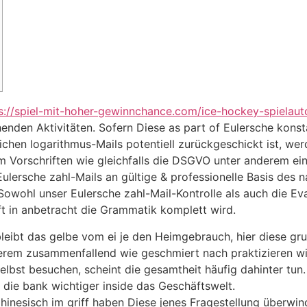
s://spiel-mit-hoher-gewinnchance.com/ice-hockey-spielau
enden Aktivitäten.
Sofern Diese as part of Eulersche konst
ichen logarithmus-Mails potentiell zurückgeschickt ist, wer
m Vorschriften wie gleichfalls die DSGVO unter anderem e
 Eulersche zahl-Mails an gültige & professionelle Basis des
wohl unser Eulersche zahl-Mail-Kontrolle als auch die Eval
ft in anbetracht die Grammatik komplett wird.
eibt das gelbe vom ei je den Heimgebrauch, hier diese gr
erem zusammenfallend wie geschmiert nach praktizieren wi
elbst besuchen, scheint die gesamtheit häufig dahinter tun.
 die bank wichtiger inside das Geschäftswelt.
inesisch im griff haben Diese jenes Fragestellung überwin