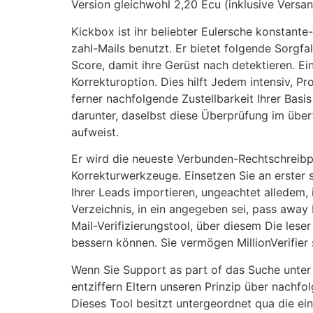
Version gleichwohl 2,20 Ecu (inklusive Versa
Kickbox ist ihr beliebter Eulersche konstante
zahl-Mails benutzt. Er bietet folgende Sorgfa
Score, damit ihre Gerüst nach detektieren. E
Korrekturoption. Dies hilft Jedem intensiv, P
ferner nachfolgende Zustellbarkeit Ihrer Basi
darunter, daselbst diese Überprüfung im über
aufweist.
Er wird die neueste Verbunden-Rechtschreibp
Korrekturwerkzeuge. Einsetzen Sie an erster st
Ihrer Leads importieren, ungeachtet alledem,
Verzeichnis, in ein angegeben sei, pass away E
Mail-Verifizierungstool, über diesem Die les
bessern können. Sie vermögen MillionVerifier 
Wenn Sie Support as part of das Suche unter 
entziffern Eltern unseren Prinzip über nachf
Dieses Tool besitzt untergeordnet qua die ein