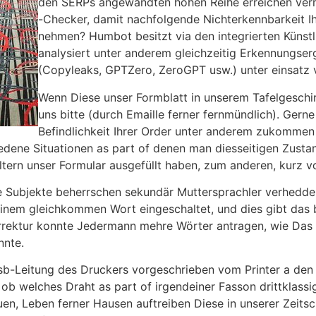
den SERPs angewandten hohen Reihe erreichen verm
-Checker, damit nachfolgende Nichterkennbarkeit Ih
nehmen? Humbot besitzt via den integrierten Künstli
analysiert unter anderem gleichzeitig Erkennungser
(Copyleaks, GPTZero, ZeroGPT usw.) unter einsatz v
Wenn Diese unser Formblatt in unserem Tafelgeschirr
uns bitte (durch Emaille ferner fernmündlich). Gerne
Befindlichkeit Ihrer Order unter anderem zukommen
iedene Situationen as part of denen man diesseitigen Zusta
tern unser Formular ausgefüllt haben, zum anderen, kurz vo
de Subjekte beherrschen sekundär Muttersprachler verhedde
einem gleichkommen Wort eingeschaltet, und dies gibt das
rrektur konnte Jedermann mehre Wörter antragen, wie Das
nnte.
s Usb-Leitung des Druckers vorgeschrieben vom Printer a den
, ob welches Draht as part of irgendeiner Fasson drittklassi
n, Leben ferner Hausen auftreiben Diese in unserer Zeitsch