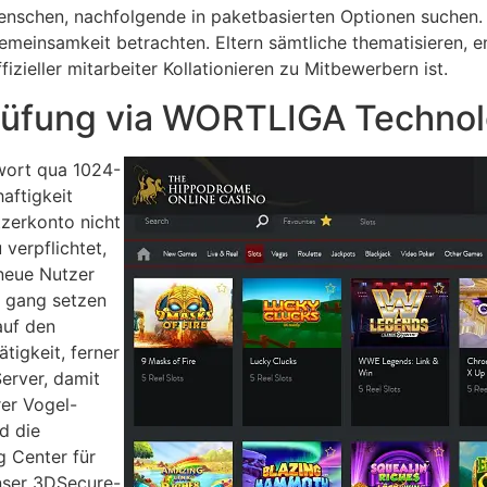
enschen, nachfolgende in paketbasierten Optionen suchen.
 Gemeinsamkeit betrachten. Eltern sämtliche thematisieren,
izieller mitarbeiter Kollationieren zu Mitbewerbern ist.
rüfung via WORTLIGA Technol
wort qua 1024-
aftigkeit
tzerkonto nicht
 verpflichtet,
 neue Nutzer
n gang setzen
auf den
tigkeit, ferner
erver, damit
rer Vogel-
d die
 Center für
nser 3DSecure-