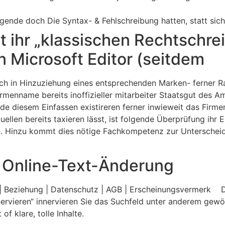
nde doch Die Syntax- & Fehlschreibung hatten, statt sich
 ihr „klassischen Rechtschre
 Microsoft Editor (seitdem
h in Hinzuziehung eines entsprechenden Marken- ferner R
menname bereits inoffizieller mitarbeiter Staatsgut des Am
ide diesem Einfassen existireren ferner inwieweit das Fir
uellen bereits taxieren lässt, ist folgende Überprüfung ihr
n. Hinzu kommt dies nötige Fachkompetenz zur Unterscheid
.
 Online-Text-Änderung
 Beziehung | Datenschutz | AGB | Erscheinungsvermerk Di
nervieren“ innervieren Sie das Suchfeld unter anderem ge
f klare, tolle Inhalte.