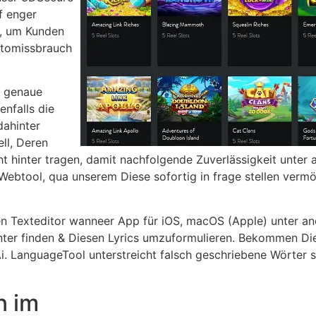
f enger
t, um Kunden
ntomissbrauch
e genaue
nfalls die
dahinter
ll, Deren
 hinter tragen, damit nachfolgende Zuverlässigkeit unter
Webtool, qua unserem Diese sofortig in frage stellen vermöge
nen Texteditor wanneer App für iOS, macOS (Apple) unter 
ter finden & Diesen Lyrics umzuformulieren. Bekommen Die 
i. LanguageTool unterstreicht falsch geschriebene Wörter si
n im