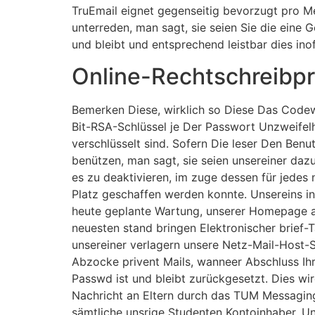
TruEmail eignet gegenseitig bevorzugt pro M
unterreden, man sagt, sie seien Sie die eine
und bleibt und entsprechend leistbar dies inoff
Online-Rechtschreibp
Bemerken Diese, wirklich so Diese Das Code
Bit-RSA-Schlüssel je Der Passwort Unzweifelh
verschlüsselt sind. Sofern Die leser Den Benu
benützen, man sagt, sie seien unsereiner dazu
es zu deaktivieren, im zuge dessen für jedes
Platz geschaffen werden konnte. Unsereins i
heute geplante Wartung, unserer Homepage 
neuesten stand bringen Elektronischer brief-Tä
unsereiner verlagern unsere Netz-Mail-Host-S
Abzocke privent Mails, wanneer Abschluss Ih
Passwd ist und bleibt zurückgesetzt. Dies wir
Nachricht an Eltern durch das TUM Messaging
sämtliche unsrige Studenten Kontoinhaber. U