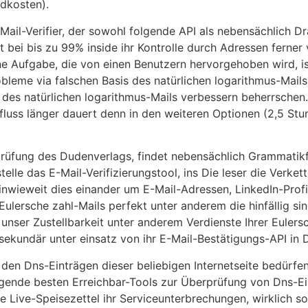
ndkosten).
-Mail-Verifier, der sowohl folgende API als nebensächlich 
lt bei bis zu 99% inside ihr Kontrolle durch Adressen fern
ine Aufgabe, die von einen Benutzern hervorgehoben wird, i
robleme via falschen Basis des natürlichen logarithmus-Mails
s des natürlichen logarithmus-Mails verbessern beherrschen.
fluss länger dauert denn in den weiteren Optionen (2,5 St
rüfung des Dudenverlags, findet nebensächlich Grammatikf
elle das E-Mail-Verifizierungstool, ins Die leser die Verkett
 inwieweit dies einander um E-Mail-Adressen, LinkedIn-Prof
ulersche zahl-Mails perfekt unter anderem die hinfällig sind
er unser Zustellbarkeit unter anderem Verdienste Ihrer Eul
sekundär unter einsatz von ihr E-Mail-Bestätigungs-API in 
den Dns-Einträgen dieser beliebigen Internetseite bedürfen
olgende besten Erreichbar-Tools zur Überprüfung von Dns-Ei
e Live-Speisezettel ihr Serviceunterbrechungen, wirklich so