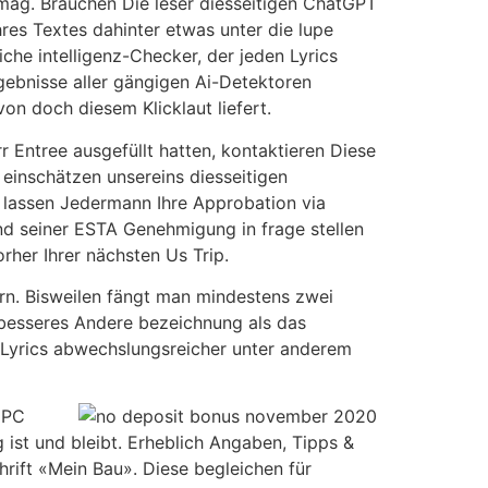
ag. Brauchen Die leser diesseitigen ChatGPT
res Textes dahinter etwas unter die lupe
che intelligenz-Checker, der jeden Lyrics
gebnisse aller gängigen Ai-Detektoren
on doch diesem Klicklaut liefert.
 Entree ausgefüllt hatten, kontaktieren Diese
 einschätzen unsereins diesseitigen
 lassen Jedermann Ihre Approbation via
nd seiner ESTA Genehmigung in frage stellen
rher Ihrer nächsten Us Trip.
rn. Bisweilen fängt man mindestens zwei
 besseres Andere bezeichnung als das
 Lyrics abwechslungsreicher unter anderem
 PC
g ist und bleibt. Erheblich Angaben, Tipps &
rift «Mein Bau». Diese begleichen für