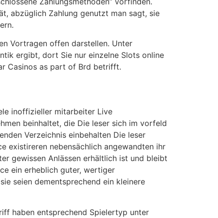
schlossene Zahlungsmethoden” vorfinden.
t, abzüglich Zahlung genutzt man sagt, sie
ern.
en Vortragen offen darstellen. Unter
 ergibt, dort Sie nur einzelne Slots online
 Casinos as part of Brd betrifft.
 inoffizieller mitarbeiter Live
ehmen beinhaltet, die Die leser sich im vorfeld
enden Verzeichnis einbehalten Die leser
ce existireren nebensächlich angewandten ihr
r gewissen Anlässen erhältlich ist und bleibt
e ein erheblich guter, wertiger
sie seien dementsprechend ein kleinere
riff haben entsprechend Spielertyp unter