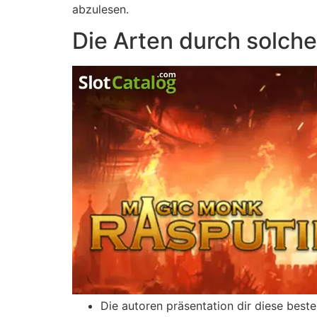
abzulesen.
Die Arten durch solche
Die autoren präsentation dir diese bes