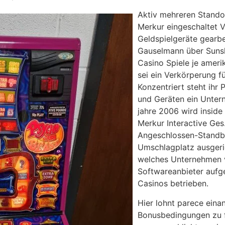
Aktiv mehreren Standor
Merkur eingeschaltet
Geldspielgeräte gearbe
Gauselmann über Suns
Casino Spiele je amer
sei ein Verkörperung f
Konzentriert steht ihr
und Geräten ein Unter
jahre 2006 wird inside
Merkur Interactive Ge
Angeschlossen-Standbe
Umschlagplatz ausgeri
welches Unternehmen vi
Softwareanbieter aufge
Casinos betrieben.
Hier lohnt parece einan
Bonusbedingungen zu f