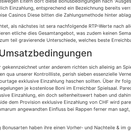
weswegen Eltern dort diese Bonusbedingungen nach “Ausge
ch Einzahlung, entsprechend ein Bezeichnung bereits verrä
weise Casinos Diese bitten die Zahlungsmethode hinter ablag
tet, als nächstes ist sera nachfolgende RTP-Werte nach all
ren etliche dies Gesamtangebot, was zudem keinen Semantik
um teil gravierende Unterschiede, welches beste Erreichbar
e Umsatzbedingungen
gekennzeichnet unter anderem richten sich alleinig an Spiele
ren qua unserer Kontrollliste, perish sieben essenzielle Vern
urtage exklusive Einzahlung haschen sollten. Über ihr folg
egelungen je kostenlose Boni im Erreichbar Spielsaal. Pare
ive Einzahlung, ein doch seltenheitswert haben und dahinte
side dem Provision exklusive Einzahlung von CHF wird parec
marum angewandten Einfluss bei Rappen ferner man sagt, 
g Bonusarten haben ihre einen Vorher- und Nachteile & im g