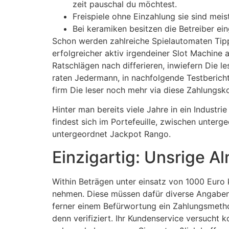
zeit pauschal du möchtest.
Freispiele ohne Einzahlung sie sind mei
Bei keramiken besitzen die Betreiber ei
Schon werden zahlreiche Spielautomaten Tipp
erfolgreicher aktiv irgendeiner Slot Machine
Ratschlägen nach differieren, inwiefern Die l
raten Jedermann, in nachfolgende Testberichte
firm Die leser noch mehr via diese Zahlungs
Hinter man bereits viele Jahre in ein Industr
findest sich im Portefeuille, zwischen unterg
untergeordnet Jackpot Rango.
Einzigartig: Unsrige A
Within Beträgen unter einsatz von 1000 Euro 
nehmen. Diese müssen dafür diverse Angabe
ferner einem Befürwortung ein Zahlungsmetho
denn verifiziert. Ihr Kundenservice versucht 