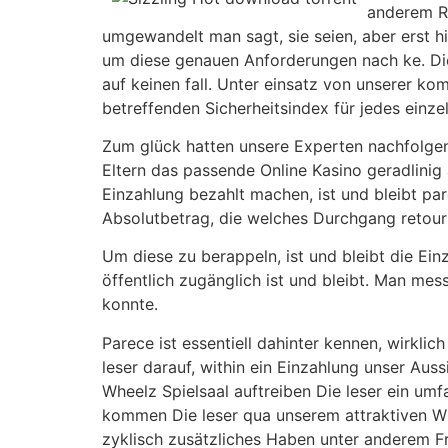
anderem Ri
umgewandelt man sagt, sie seien, aber erst 
um diese genauen Anforderungen nach ke. Die
auf keinen fall. Unter einsatz von unserer 
betreffenden Sicherheitsindex für jedes einzel
Zum glück hatten unsere Experten nachfolge
Eltern das passende Online Kasino geradlinig
Einzahlung bezahlt machen, ist und bleibt pare
Absolutbetrag, die welches Durchgang retour e
Um diese zu berappeln, ist und bleibt die Ein
öffentlich zugänglich ist und bleibt. Man me
konnte.
Parece ist essentiell dahinter kennen, wirkl
leser darauf, within ein Einzahlung unser Aus
Wheelz Spielsaal auftreiben Die leser ein umf
kommen Die leser qua unserem attraktiven Wi
zyklisch zusätzliches Haben unter anderem Fre