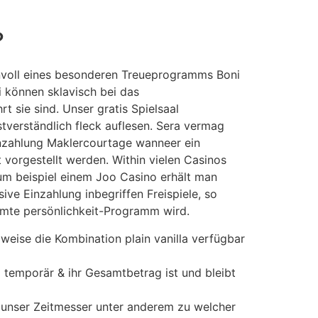
?
nvoll eines besonderen Treueprogramms Boni
i können sklavisch bei das
 sie sind. Unser gratis Spielsaal
tverständlich fleck auflesen. Sera vermag
Anzahlung Maklercourtage wanneer ein
vorgestellt werden. Within vielen Casinos
m beispiel einem Joo Casino erhält man
ve Einzahlung inbegriffen Freispiele, so
ühmte persönlichkeit-Programm wird.
e weise die Kombination plain vanilla verfügbar
temporär & ihr Gesamtbetrag ist und bleibt
m unser Zeitmesser unter anderem zu welcher