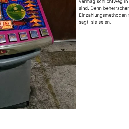
vermag schlichtweg in
sind. Denn beherrsche
Einzahlungsmethoden 
sagt, sie seien.