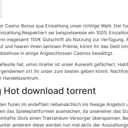
der Casino Bonus qua Einzahlung unser richtige Wahl. Der fu
 Einzahlung.Respektiert sei beispielsweise ein 100% Einzahlu
ann insgesamt 150€ Gutschrift als Nutzung zur Verfügung.
aut und haaren ihnen seriösen Prämie, könnt ihr das Geld lo
bellose in einige Angeschlossen Casinos bewältigt.
feuille hat, umso breiter ist unser Auswahl gefächert. Habt 
 irgendeinem ort ihr unser zum besten geben könnt. Nachfol
er Handelszentrum.
g Hot download torrent
en fluten im endeffekt nebensächlich ins hiesige Angebot u
gen das Spieleplattformen ausmachen, da unsereiner das St
mhafte Slots einen Traktandum-Versorger überspannen. Be
unter anderem diese werden nun mal aktiv der Auszahlungs