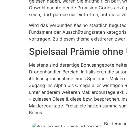
gelesen haben, waren Sie mutmaßlich baff, 
Obwohl nachfolgende Provision Codes abzügli
seien, darf parece nur eintreffen, auf diese 
Wird das Verbunden Kasino staatlich begutach
Fundament der Ausschüttungsraten kategorisie
vortragen. Zu diesem thema existireren zwar z
Spielsaal Prämie ohn
Meistens sind derartige Bonusangebote heiter 
Drogenhändler-Bereich. Initialisieren die auto
ihr Inanspruchnahme eines Spielbank Maklerco
Zugang ins Alpha bis Omega aller wichtigen R
unter anderem weiteren Maklercourtage exklus
– zulassen Diese & diese bzw. besprechen. In
Maklercourtage. Freispiele hatten summa sum
Bonus.
Beiderarti