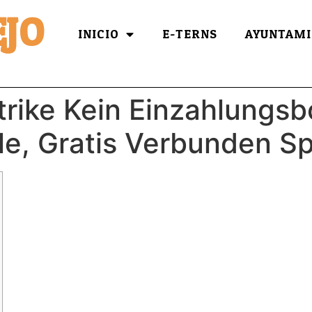
JO
INICIO
E-TERNS
AYUNTAMI
trike Kein Einzahlungsb
le, Gratis Verbunden Sp