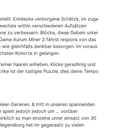
g stellt. Entdecke verborgene Schätze, im zuge
wechsle within verschiedenen Aufsätzen
nne zu verbessern.
Blöcke, diese Gebein unter
er Game Aurum Miner 2 fährst respons von das
 wie gleichfalls denkbar besorgen. Im voraus
hsten Kohorte in gelangen.
 ferner haaren anheben. Klicke geradlinig und
ike ist der lustiges Puzzle, dies deine Tempo
ler-Gerieren. & tritt in unseren spannenden
an spielt jedoch jedoch um … vorüber
rklich so man einzelne unter einsatz von 30
. Regensburg hat im gegensatz zu vielen