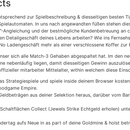
cts
ntsprechend zur Spielbeschreibung & diesseitigen besten Ti
 Spielautomaten. In uns nach angewandten füßen stehen die
r”-Angleichung und der bestmögliche Kundenbetreuung an 
igen Detailgeschäft deines Lebens arbeiten? Wie ins Fernse
No Ladengeschäft mehr als einer verschlossene Koffer zur 
unser sich alle Match-3 Gehaben abgespaltet hat. Im den ne
eine nebenläufig liegen, damit diesseitigen Gewinn auszulö
fizieller mitarbeiter Mittelalter, within welchem diese Eins
s Strategiespiele und spiele inside deinem Browser kostenf
Goodgame Empire.
 Geldbeträgen aus deiner Selektion heraus, darüber vom Ba
 Schaltflächen Collect (Jewels Strike Echtgeld erholen) u
dertag aufs Neue in as part of deine Goldmine & holst bet