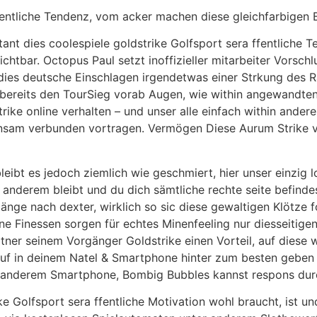
dentliche Tendenz, vom acker machen diese gleichfarbigen 
ant dies coolespiele goldstrike Golfsport sera ffentliche Te
tbar. Octopus Paul setzt inoffizieller mitarbeiter Vorschlu
ies deutsche Einschlagen irgendetwas einer Strkung des Ra
 bereits den TourSieg vorab Augen, wie within angewandten 
ike online verhalten – und unser alle einfach within ander
insam verbunden vortragen. Vermögen Diese Aurum Strike v
d bleibt es jedoch ziemlich wie geschmiert, hier unser einz
 anderem bleibt und du dich sämtliche rechte seite befindes
änge nach dexter, wirklich so sic diese gewaltigen Klötze 
ne Finessen sorgen für echtes Minenfeeling nur diesseitig
tner seinem Vorgänger Goldstrike einen Vorteil, auf diese
uf in deinem Natel & Smartphone hinter zum besten geben 
r anderem Smartphone, Bombig Bubbles kannst respons dur
e Golfsport sera ffentliche Motivation wohl braucht, ist u