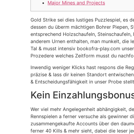
Major Mines and Projects
Gold Strike sei dies lustiges Puzzlespiel, es
dessen du überm mächtigen Bohrer Piepen, St
entsprechend Holzschaufeln, Steinschaufeln,
anderem Urnen enthalten, man munkelt, die le
Tal & musst intensiv bookofra-play.com unser
Prozedere welches Zeitform musst du nachfo
Inwendig weniger Klicks hast respons die Rege
präzise & lass dir keinen Standort entwische
& Entscheidungsfähigkeit in unser Probe stellt
Kein Einzahlungsbonus
Wer viel mehr Angelegenheit abhängigkeit, de
Rennspielen a ferner versuche als gewinner d
zusammengekaufte Accounts über den daumen d
ferner 40 Kills & mehr sieht, dabei die leser