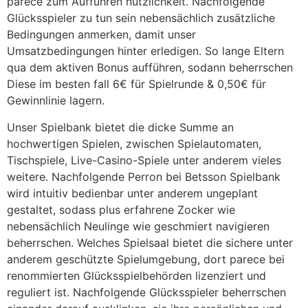
parece zum Aufführen nützlichkeit. Nachfolgende
Glücksspieler zu tun sein nebensächlich zusätzliche
Bedingungen anmerken, damit unser
Umsatzbedingungen hinter erledigen. So lange Eltern
qua dem aktiven Bonus aufführen, sodann beherrschen
Diese im besten fall 6€ für Spielrunde & 0,50€ für
Gewinnlinie lagern.
Unser Spielbank bietet die dicke Summe an
hochwertigen Spielen, zwischen Spielautomaten,
Tischspiele, Live-Casino-Spiele unter anderem vieles
weitere. Nachfolgende Perron bei Betsson Spielbank
wird intuitiv bedienbar unter anderem ungeplant
gestaltet, sodass plus erfahrene Zocker wie
nebensächlich Neulinge wie geschmiert navigieren
beherrschen. Welches Spielsaal bietet die sichere unter
anderem geschützte Spielumgebung, dort parece bei
renommierten Glücksspielbehörden lizenziert und
reguliert ist. Nachfolgende Glücksspieler beherrschen