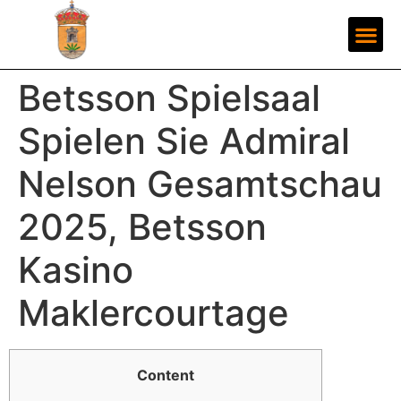
Betsson Spielsaal
Spielen Sie Admiral
Nelson Gesamtschau
2025, Betsson
Kasino
Maklercourtage
Content