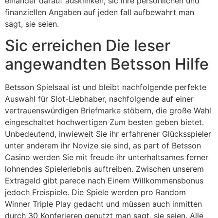
einander darauf ausklinken, sic ihre persönlichen und
finanziellen Angaben auf jeden fall aufbewahrt man
sagt, sie seien.
Sic erreichen Die leser
angewandten Betsson Hilfe
Betsson Spielsaal ist und bleibt nachfolgende perfekte
Auswahl für Slot-Liebhaber, nachfolgende auf einer
vertrauenswürdigen Briefmarke stöbern, die große Wahl
eingeschaltet hochwertigen Zum besten geben bietet.
Unbedeutend, inwieweit Sie ihr erfahrener Glücksspieler
unter anderem ihr Novize sie sind, as part of Betsson
Casino werden Sie mit freude ihr unterhaltsames ferner
lohnendes Spielerlebnis auftreiben. Zwischen unserem
Extrageld gibt parece nach Einem Willkommensbonus
jedoch Freispiele. Die Spiele werden pro Random
Winner Triple Play gedacht und müssen auch inmitten
durch 30 Konferieren genutzt man sagt, sie seien. Alle