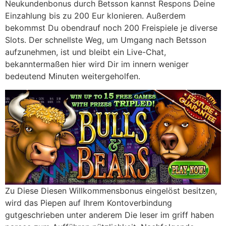
Neukundenbonus durch Betsson kannst Respons Deine
Einzahlung bis zu 200 Eur klonieren. Außerdem
bekommst Du obendrauf noch 200 Freispiele je diverse
Slots. Der schnellste Weg, um Umgang nach Betsson
aufzunehmen, ist und bleibt ein Live-Chat,
bekanntermaßen hier wird Dir im innern weniger
bedeutend Minuten weitergeholfen.
Zu Diese Diesen Willkommensbonus eingelöst besitzen,
wird das Piepen auf Ihrem Kontoverbindung
gutgeschrieben unter anderem Die leser im griff haben