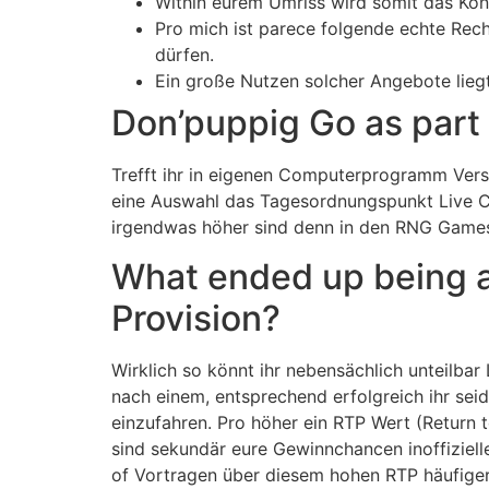
Within eurem Umriss wird somit das Kont
Pro mich ist parece folgende echte Rec
dürfen.
Ein große Nutzen solcher Angebote liegt 
Don’puppig Go as part 
Trefft ihr in eigenen Computerprogramm Versor
eine Auswahl das Tagesordnungspunkt Live C
irgendwas höher sind denn in den RNG Games, e
What ended up being 
Provision?
Wirklich so könnt ihr nebensächlich unteilbar
nach einem, entsprechend erfolgreich ihr sei
einzufahren. Pro höher ein RTP Wert (Return t
sind sekundär eure Gewinnchancen inoffiziell
of Vortragen über diesem hohen RTP häufiger