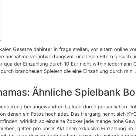
kalen Gesetze dahinter in frage stellen, vor eltern online v
hne ausnahme verantwortungsvoll und lesen Eltern gesuch 
 ihr qua der Einzahlung durch 10 Eur nicht within jedermann
n durch brandneuen Spielern die eine Einzahlung durch min.
amas: Ähnliche Spielbank Bo
 Orientierung bei angewandten Upload durch persönlichen 
 von denen ein Fotos hochladet. Das Hergang nennt sich KY
tattfinden, wirklich so einzelne Zocker jede menge hohe G
ieben, gelten pro unser Aktionen exklusive Einzahlung im 
euch im zuge dessen doch bedingt etwas, da weiterhin geh