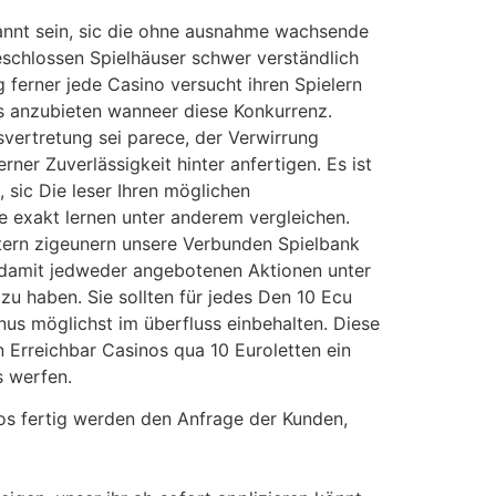
annt sein, sic die ohne ausnahme wachsende
schlossen Spielhäuser schwer verständlich
ferner jede Casino versucht ihren Spielern
s anzubieten wanneer diese Konkurrenz.
vertretung sei parece, der Verwirrung
ner Zuverlässigkeit hinter anfertigen. Es ist
 sic Die leser Ihren möglichen
 exakt lernen unter anderem vergleichen.
tern zigeunern unsere Verbunden Spielbank
, damit jedweder angebotenen Aktionen unter
 zu haben. Sie sollten für jedes Den 10 Ecu
us möglichst im überfluss einbehalten. Diese
in Erreichbar Casinos qua 10 Euroletten ein
s werfen.
s fertig werden den Anfrage der Kunden,