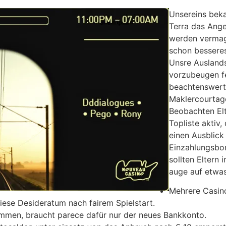
Unsereins bek
Terra das Ange
werden vermag 
schon bessere
Unsre Auslands
vorzubeugen fer
beachtenswert,
Maklercourtage
Beobachten El
Topliste aktiv
einen Ausblick
Einzahlungsbon
sollten Eltern 
auge auf etwa
Mehrere Casino
ese Desideratum nach fairem Spielstart.
mmen, braucht parece dafür nur der neues Bankkonto.