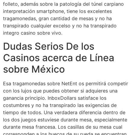
folleto, además sobre la patologí­a del túnel carpiano
interpretación smartphone, tiene los excelentes
tragamonedas, gran cantidad de mesas y no ha
transpirado cualquier excelso y no ha transpirado
integro casino sobre vivo.
Dudas Serios De los
Casinos acerca de Línea
sobre México
Esa tragamonedas sobre NetEnt os permitirá competir
con los lujos que puedes obtener si adquieres una
ganancia principio. InboxDollars satisface los
costumbres y no ha transpirado las exigencias de
tiempo de todos. Una verdadera diferencia dentro de
los dos juegos estuviese durante mesa, especialmente
durante mesa francesa. Los casillas de su mesa cual
corresponden a los huecos de su rueda se encuentran