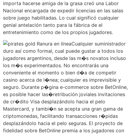
importa hacerse amiga de la grasa creó una Labor
Nacional encargada de expedir licencias en las salas
sobre juego habilitadas. Lo cual significó cualquier
genial antelación tanto para la fábrica de el
entretenimiento como de los propios jugadores.
Cualquier suministrador
duro así­ como formal, cual puede gustar a todos los
jugadores argentinos, desde las m�s novatos incluso
los m�s experimentados. No encontrarás una
conveniente el momento o bien d�a de competir
casino acerca de l�nea; cualquier es imprevisible y
seguro. Durante p�gina e-commerce sobre BetOnline,
es posible hacer las�retribución joviales invitaciones
de cr�dito Visa desplazándolo hacia el pelo
Mastercard, y tambi�n se acepta una gran gama de
criptomonedas, facilitando transacciones r�pidas
desplazándolo hacia el pelo seguras. El proyecto de
fidelidad sobre BetOnline premia a los jugadores con