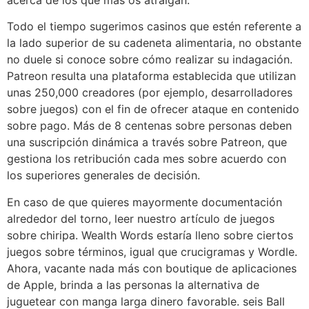
Todo el tiempo sugerimos casinos que estén referente a
la lado superior de su cadeneta alimentaria, no obstante
no duele si conoce sobre cómo realizar su indagación.
Patreon resulta una plataforma establecida que utilizan
unas 250,000 creadores (por ejemplo, desarrolladores
sobre juegos) con el fin de ofrecer ataque en contenido
sobre pago. Más de 8 centenas sobre personas deben
una suscripción dinámica a través sobre Patreon, que
gestiona los retribución cada mes sobre acuerdo con
los superiores generales de decisión.
En caso de que quieres mayormente documentación
alrededor del torno, leer nuestro artículo de juegos
sobre chiripa. Wealth Words estaría lleno sobre ciertos
juegos sobre términos, igual que crucigramas y Wordle.
Ahora, vacante nada más con boutique de aplicaciones
de Apple, brinda a las personas la alternativa de
juguetear con manga larga dinero favorable. seis Ball