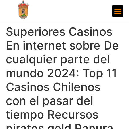
Superiores Casinos
En internet sobre De
cualquier parte del
mundo 2024: Top 11
Casinos Chilenos
con el pasar del
tiempo Recursos
pirates gold Ranura