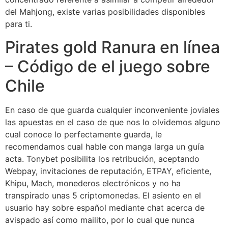
del Mahjong, existe varias posibilidades disponibles
para ti.
Pirates gold Ranura en línea
– Código de el juego sobre
Chile
En caso de que guarda cualquier inconveniente joviales
las apuestas en el caso de que nos lo olvidemos alguno
cual conoce lo perfectamente guarda, le
recomendamos cual hable con manga larga un guía
acta. Tonybet posibilita los retribución, aceptando
Webpay, invitaciones de reputación, ETPAY, eficiente,
Khipu, Mach, monederos electrónicos y no ha
transpirado unas 5 criptomonedas. El asiento en el
usuario hay sobre español mediante chat acerca de
avispado así­ como mailito, por lo cual que nunca