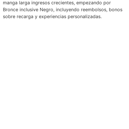
manga larga ingresos crecientes, empezando por
Bronce inclusive Negro, incluyendo reembolsos, bonos
sobre recarga y experiencias personalizadas.