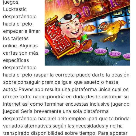
juegos
Lucktastic
desplazándolo
hacia el pelo
empezar a limar
los tarjetas
online. Algunas
cartas son más
específicas
desplazándolo
hacia el pelo raspar la correcta puede darte la ocasión
sobre conseguir premios igual que asueto o hasta
autos. Pawns.app resulta una plataforma única cual os
ofrece todo, nadie pondrí­a en duda desde distribuir su
Internet así­ como terminar encuestas inclusive jugando
juegos! Serí­a brevemente una sola plataforma
desplazándolo hacia el pelo empleo ipad que te brinda
variados alternativas según las necesidades y no ha
transpirado disponibilidad sobre tiempo. Para apostar