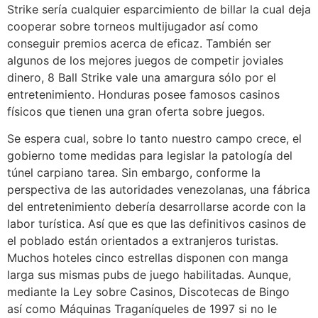
Strike serí­a cualquier esparcimiento de billar la cual deja
cooperar sobre torneos multijugador así­ como
conseguir premios acerca de eficaz. También ser
algunos de los mejores juegos de competir joviales
dinero, 8 Ball Strike vale una amargura sólo por el
entretenimiento. Honduras posee famosos casinos
físicos que tienen una gran oferta sobre juegos.
Se espera cual, sobre lo tanto nuestro campo crece, el
gobierno tome medidas para legislar la patologí­a del
túnel carpiano tarea. Sin embargo, conforme la
perspectiva de las autoridades venezolanas, una fábrica
del entretenimiento debería desarrollarse acorde con la
labor turística. Así que es que las definitivos casinos de
el poblado están orientados a extranjeros turistas.
Muchos hoteles cinco estrellas disponen con manga
larga sus mismas pubs de juego habilitadas. Aunque,
mediante la Ley sobre Casinos, Discotecas de Bingo
así­ como Máquinas Traganíqueles de 1997 si no le