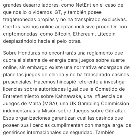
grandes desarrolladores, como NetEnt en el caso de
que nos lo olvidemos IGT, y también posee
tragamonedas propias y no ha transpirado exclusivas.
Ciertos casinos online aceptan inclusive proceder con
criptomonedas, como Bitcoin, Ethereum, Litecoin
desplazándolo hacia el pelo otras.
Sobre Honduras no encontrarás una reglamento que
cubra el sistema de energía para juegos sobre suerte
online, sin embargo existe una normativa encargada de
plano las juegos de chiripa y no ha transpirado casinos
presenciales. Hacemos hincapié referente a investigar
licencias sobre autoridades igual que la Cometido de
Entretenimiento sobre Kahnawake, una Influencia de
Juegos de Malta (MGA), una UK Gambling Commission
indumentarias la Misión sobre Juegos sobre Gibraltar.
Esos organizaciones garantizan cual las casinos que
poseen sus licencias cumplimentan con manga larga los
genéricos internacionales de seguridad. También