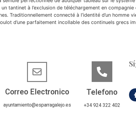
’a semblé perfectionnée de abdiquer tableau sur le système
 tantinet à l’exclusion de téléchargement en compagnie de
nes. Traditionnellement connecté à l’identité d’un homme 
boulot d’une parfaitement incollable des continuels grecs i
S
Correo Electronico
Telefono
ayuntamiento@esparragalejo.es
+34 924 322 402