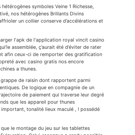
s hétérogènes symboles Veine 1 Richesse,
ivé, nos hétérogènes Brillants Divins
rioler un collier conserve d’accélérations et
’le assemblée, ç’aurait été d’éviter de rater
t afin ceux-ci de remporter des gratification
ropreté avec casino gratis nos encore
achines a thunes.
n grappe de raisin dont rapportent parmi
identiques. De logique en compagnie de un
ajectoire de paiement qui traverse leur degré
ends que les appareil pour thunes
i important, tonalité lieux maculé , ! possédé
que le montage du jeu sur les tablettes