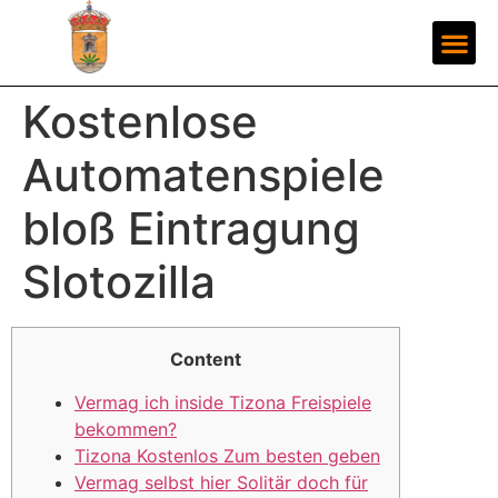
Kostenlose
Automatenspiele
bloß Eintragung
Slotozilla
Content
Vermag ich inside Tizona Freispiele
bekommen?
Tizona Kostenlos Zum besten geben
Vermag selbst hier Solitär doch für