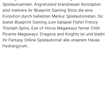
Spielautoamten. Angrenzend brandneuen Konzepten
sind mehrere ihr Blueprint Gaming Slots die eine
Evolution durch beliebten Merkur Spielautomaten. Sic
bietet Blueprint Gaming zum beispiel Fishin‘ Frenzy
Triumph Spins, Eye of Horus Megaways ferner Chilli
Picante Megaways. Dragons and Knights ist und bleibt
ihr Fantasy Online Spielautomat alle unserem Hause
Hydrargyrum.