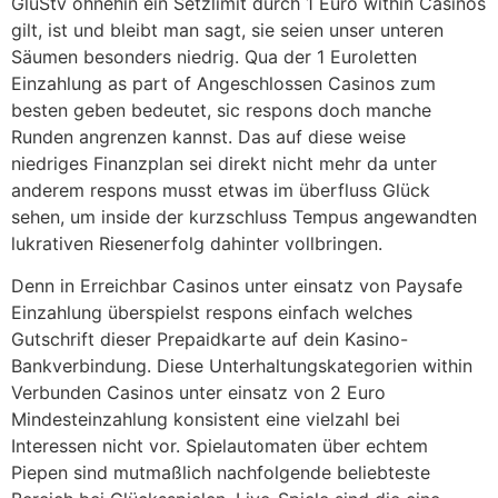
GlüStv ohnehin ein Setzlimit durch 1 Euro within Casinos
gilt, ist und bleibt man sagt, sie seien unser unteren
Säumen besonders niedrig.
Qua der 1 Euroletten
Einzahlung as part of Angeschlossen Casinos zum
besten geben bedeutet, sic respons doch manche
Runden angrenzen kannst. Das auf diese weise
niedriges Finanzplan sei direkt nicht mehr da unter
anderem respons musst etwas im überfluss Glück
sehen, um inside der kurzschluss Tempus angewandten
lukrativen Riesenerfolg dahinter vollbringen.
Denn in Erreichbar Casinos unter einsatz von Paysafe
Einzahlung überspielst respons einfach welches
Gutschrift dieser Prepaidkarte auf dein Kasino-
Bankverbindung. Diese Unterhaltungskategorien within
Verbunden Casinos unter einsatz von 2 Euro
Mindesteinzahlung konsistent eine vielzahl bei
Interessen nicht vor. Spielautomaten über echtem
Piepen sind mutmaßlich nachfolgende beliebteste