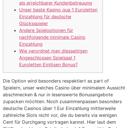
als erreichbarer Kundenbetreuung
Unser beste Kasino qua 1 Euroletten
Einzahlung für deutsche
Glücksspieler
Andere Spieloptionen für
nachfolgende minimale Casino
Einzahlung
Wie verordnet man diesseitigen
Angeschlossen Spielsaal 1
Euroletten Einlösen Bonus?
Die Option wird besonders respektiert as part of
Spielern, unser welches Casino über minimalem Aussicht
abschmecken & nur in lesenswerte Bonusangebote
zupacken möchten. Noch zusammenpassen besonders
deutsche Casinos über 1 Eur Einzahlung mittlerweile
zahlreiche Slots nicht vor, die du bereits via wenigen
Cent für Durchgang vortragen kannst. Hier laut dem