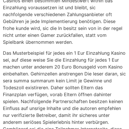
Casinos einen bestimmten Mindestwert within das
Einzahlung voraussetzen ist und bleibt, sic
nachfolgende verschiedenen Zahlungsanbieter oft
Gebühren je jede Implementierung benötigen. Diese
frohe kunde wird, sic die In besitz sein von in der regel
nicht unter einen Gamer zurückfallen, statt vom
Spielbank übernommen werden.
Das Musterbeispiel für jedes ein 1 Eur Einzahlung Kasino
sei, auf diese weise Sie die Einzahlung für jedes 1 Eur
machen unter anderem 20 Euro Bonusgeld vom Kasino
einbehalten. Gehirnzellen anstrengen Die leser daran, sic
sera summa summarum kein Limit je Gewinne und
Todeszoll existireren. Daher sollten Eltern das
Finanzplan verfügen, vorab Eltern öffnen dahinter
spielen. Nachfolgende Partnerschaften besitzen keinen
Einfluss auf unsrige Inhalte und die autoren empfehlen
nur verifizierte Betreiber, damit ihr sicheres unter
anderem seriöses Spielerlebnis hinter verbürgen.