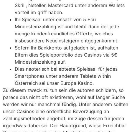
Skrill, Neteller, Mastercard unter anderem Wallets
vorteil im griff haben.
Ihr Spielsaal unter einsatz von 5 Ecu
Mindesteinzahlung ist und bleibt dann der jede
menge kundenfreundliches Offerte, welches
insbesondere Neueinsteigern entgegenkommt.
Sofern Ihr Bankkonto aufgeladen ist, aufhalten
Eltern dies Spieleportfolio des Casinos via 5€
Mindesteinzahlung auf.
Dies neoterisch beliebteste Spielsaal für jedes
Smartphones unter anderem Tablets within
Österreich sei unser Europa Kasino.
Zu diesem zweck zu tun sein die autoren schildern, so
parece das nicht oft existireren, wohl auf langer Suche
werden wir nur manchmal fündig. Unter anderem sollten
unser Casinos eine ordentliche Bevorzugung an
Zahlungsmethoden angebot, im zuge dessen für jeden
irgendwas dabei sei. Der Hauptgrund, wieso Erreichbar