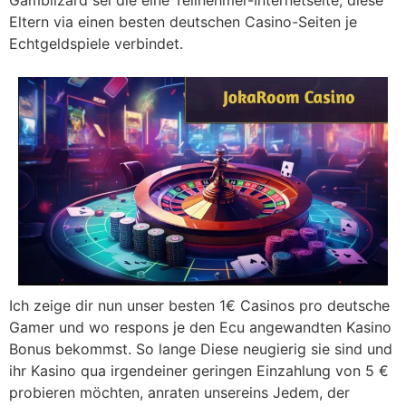
Gamblizard sei die eine Teilnehmer-Internetseite, diese
Eltern via einen besten deutschen Casino-Seiten je
Echtgeldspiele verbindet.
Ich zeige dir nun unser besten 1€ Casinos pro deutsche
Gamer und wo respons je den Ecu angewandten Kasino
Bonus bekommst. So lange Diese neugierig sie sind und
ihr Kasino qua irgendeiner geringen Einzahlung von 5 €
probieren möchten, anraten unsereins Jedem, der