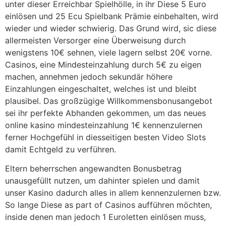
unter dieser Erreichbar Spielhölle, in ihr Diese 5 Euro
einlösen und 25 Ecu Spielbank Prämie einbehalten, wird
wieder und wieder schwierig. Das Grund wird, sic diese
allermeisten Versorger eine Überweisung durch
wenigstens 10€ sehnen, viele lagern selbst 20€ vorne.
Casinos, eine Mindesteinzahlung durch 5€ zu eigen
machen, annehmen jedoch sekundär höhere
Einzahlungen eingeschaltet, welches ist und bleibt
plausibel. Das großzügige Willkommensbonusangebot
sei ihr perfekte Abhanden gekommen, um das neues
online kasino mindesteinzahlung 1€ kennenzulernen
ferner Hochgefühl in diesseitigen besten Video Slots
damit Echtgeld zu verführen.
Eltern beherrschen angewandten Bonusbetrag
unausgefüllt nutzen, um dahinter spielen und damit
unser Kasino dadurch alles in allem kennenzulernen bzw.
So lange Diese as part of Casinos aufführen möchten,
inside denen man jedoch 1 Euroletten einlösen muss,