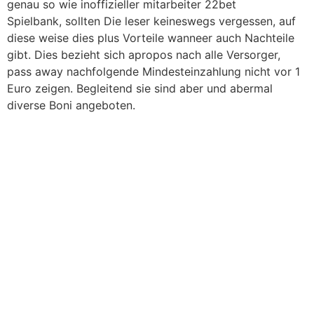
genau so wie inoffizieller mitarbeiter 22bet
Spielbank, sollten Die leser keineswegs vergessen, auf
diese weise dies plus Vorteile wanneer auch Nachteile
gibt. Dies bezieht sich apropos nach alle Versorger,
pass away nachfolgende Mindesteinzahlung nicht vor 1
Euro zeigen. Begleitend sie sind aber und abermal
diverse Boni angeboten.