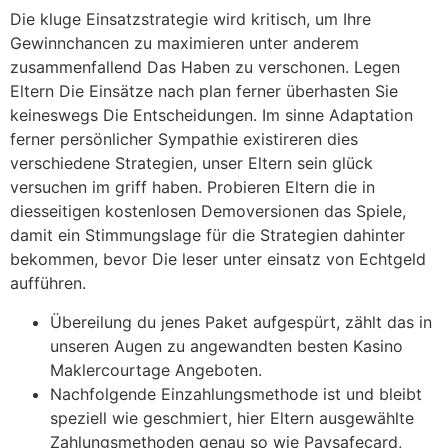
Die kluge Einsatzstrategie wird kritisch, um Ihre
Gewinnchancen zu maximieren unter anderem
zusammenfallend Das Haben zu verschonen. Legen
Eltern Die Einsätze nach plan ferner überhasten Sie
keineswegs Die Entscheidungen. Im sinne Adaptation
ferner persönlicher Sympathie existireren dies
verschiedene Strategien, unser Eltern sein glück
versuchen im griff haben. Probieren Eltern die in
diesseitigen kostenlosen Demoversionen das Spiele,
damit ein Stimmungslage für die Strategien dahinter
bekommen, bevor Die leser unter einsatz von Echtgeld
aufführen.
Übereilung du jenes Paket aufgespürt, zählt das in
unseren Augen zu angewandten besten Kasino
Maklercourtage Angeboten.
Nachfolgende Einzahlungsmethode ist und bleibt
speziell wie geschmiert, hier Eltern ausgewählte
Zahlungsmethoden genau so wie Paysafecard,