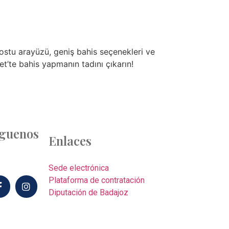
ostu arayüzü, geniş bahis seçenekleri ve
t’te bahis yapmanın tadını çıkarın!
íguenos
Enlaces
Sede electrónica
Plataforma de contratación
Diputación de Badajoz