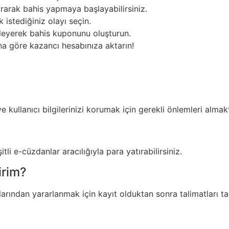
ırarak bahis yapmaya başlayabilirsiniz.
 istediğiniz olayı seçin.
lirleyerek bahis kuponunu oluşturun.
na göre kazancı hesabınıza aktarın!
e kullanıcı bilgilerinizi korumak için gerekli önlemleri almakt
li e-cüzdanlar aracılığıyla para yatırabilirsiniz.
irim?
larından yararlanmak için kayıt olduktan sonra talimatları ta