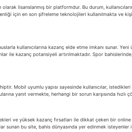
 olarak lisanslanmış bir platformdur. Bu durum, kullanıcılar
enliği için en son şifreleme teknolojileri kullanılmakta ve k
uslarla kullanıcılarına kazanç elde etme imkanı sunar. Yeni
ar ile kazanç potansiyeli artırılmaktadır. Spor bahislerinde
hiptir. Mobil uyumlu yapısı sayesinde kullanıcılar, istedikleri
rularına yanıt vermekte, herhangi bir sorun karşısında hızlı
ekleri ve yüksek kazanç fırsatları ile dikkat çeken bir onli
r sunan bu site, bahis dünyasında yer edinmek isteyenler için