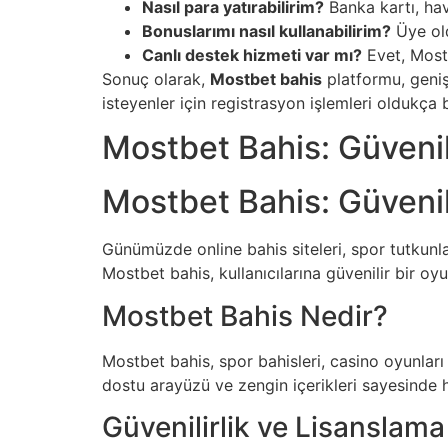
Nasıl para yatırabilirim?
Banka kartı, hav
Bonuslarımı nasıl kullanabilirim?
Üye old
Canlı destek hizmeti var mı?
Evet, Mostb
Sonuç olarak,
Mostbet bahis
platformu, geniş 
isteyenler için registrasyon işlemleri oldukça b
Mostbet Bahis: Güveni
Mostbet Bahis: Güveni
Günümüzde online bahis siteleri, spor tutkunlar
Mostbet bahis, kullanıcılarına güvenilir bir o
Mostbet Bahis Nedir?
Mostbet bahis, spor bahisleri, casino oyunları
dostu arayüzü ve zengin içerikleri sayesinde h
Güvenilirlik ve Lisanslama