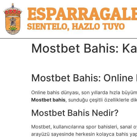
ESPARRAGALE
SIENTELO, HAZLO TUYO
Mostbet Bahis: K
Mostbet Bahis: Online 
Online bahis dünyası, son yıllarda hızla büyüm
Mostbet bahis
, sunduğu çeşitli özelliklerle d
Mostbet Bahis Nedir?
Mostbet, kullanıcılarına spor bahisleri, sanal
arayüzü sayesinde herkesin kolayca bahis yap