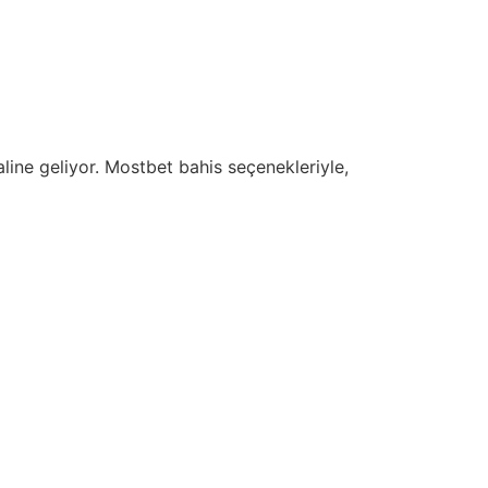
line geliyor. Mostbet bahis seçenekleriyle,