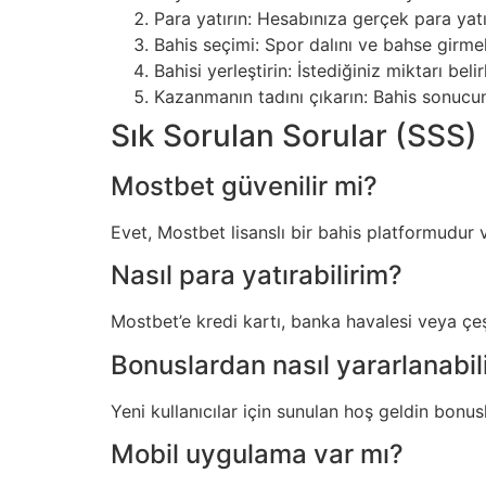
Para yatırın: Hesabınıza gerçek para yat
Bahis seçimi: Spor dalını ve bahse girmek
Bahisi yerleştirin: İstediğiniz miktarı be
Kazanmanın tadını çıkarın: Bahis sonucu
Sık Sorulan Sorular (SSS)
Mostbet güvenilir mi?
Evet, Mostbet lisanslı bir bahis platformudur v
Nasıl para yatırabilirim?
Mostbet’e kredi kartı, banka havalesi veya çeşit
Bonuslardan nasıl yararlanabil
Yeni kullanıcılar için sunulan hoş geldin bonus
Mobil uygulama var mı?