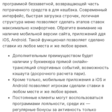
программой беззаветной, возвращающей часть
потраченного средств в для кешбэка. Современный
интерфейс, быстрая загрузка строчек, логичная
структура меню позволяют сделать этапов ставок
максимально комфортнее. Обратите внимание на
наличие мобильной версии сайта, приложений ддя
iOS, Android. Такой функционал позволяет сделано
ставки из любое места и же любое время.
Дополнительным преимуществом будет
наличии у букмекера прямой онлайн-
трансляций спортивных событий, возможность
кэшаута (досрочного расчета пари).
Кроме только, мобильные приложения а iOS и
Android позволяют игрокам сделали ставки в
любом месте и же любое время.
Постоянные клиенты могут воспользоваться
программами лояльности, среди их —
регулярные бонусы за активность только