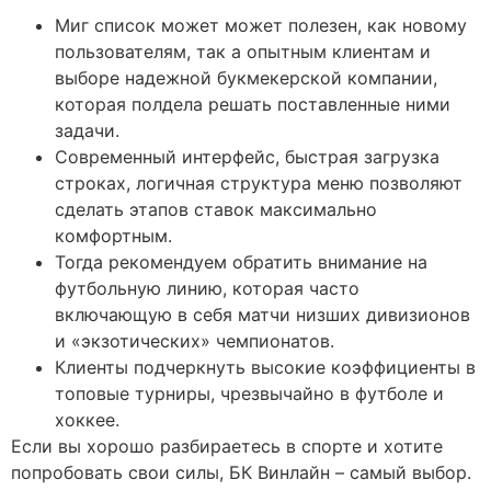
Миг список может может полезен, как новому
пользователям, так а опытным клиентам и
выборе надежной букмекерской компании,
которая полдела решать поставленные ними
задачи.
Современный интерфейс, быстрая загрузка
строках, логичная структура меню позволяют
сделать этапов ставок максимально
комфортным.
Тогда рекомендуем обратить внимание на
футбольную линию, которая часто
включающую в себя матчи низших дивизионов
и «экзотических» чемпионатов.
Клиенты подчеркнуть высокие коэффициенты в
топовые турниры, чрезвычайно в футболе и
хоккее.
Если вы хорошо разбираетесь в спорте и хотите
попробовать свои силы, БК Винлайн – самый выбор.