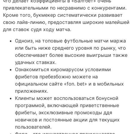
что делает коэффициенты в «Балтбет» очень
привлекательными по несравнимо с конкурентами.
Кроме того, букмекер систематически развивает
свою лайв-линию, предоставляя широкие малейшей
для ставок судя ходу матча.
Одноиз, на топовые футбольные матчи маржа
или быть ниже среднего уровня по рынку, что
обеспечивает более высокие выигрыши также
удачных ставках.
Ознакомиться киромарусом условиями
фрибетов пребезбожно можете на
официальном сайте «fon. bet» и в мобильных
приложениях.
Клиенты может воспользоваться бонусной
программой, включающей приветственные
фрибеты, эксклюзивные промокоды ддя
новичков и постоянные акции для текущих
пользователей.