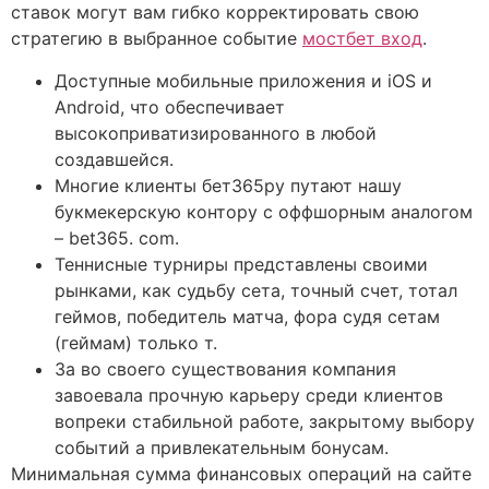
ставок могут вам гибко корректировать свою
стратегию в выбранное событие
мостбет вход
.
Доступные мобильные приложения и iOS и
Android, что обеспечивает
высокоприватизированного в любой
создавшейся.
Многие клиенты бет365ру путают нашу
букмекерскую контору с оффшорным аналогом
– bet365. com.
Теннисные турниры представлены своими
рынками, как судьбу сета, точный счет, тотал
геймов, победитель матча, фора судя сетам
(геймам) только т.
За во своего существования компания
завоевала прочную карьеру среди клиентов
вопреки стабильной работе, закрытому выбору
событий а привлекательным бонусам.
Минимальная сумма финансовых операций на сайте