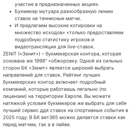
участие в предназначенных акциях.
Букмекер мутуара разнообразную линию
ставок на теннисные матчи.
И предлагаем высокие котировки на
множество исходов» «только предоставляем
подробную статистику игроков и
видеотрансляции для live-ставок.
ZENIT («Зенит») – букмекерская контора, которая
основана же 1998″ «обжоровку. Одной из сильных
сторон БК «Зенит» является широкий выбрать
направлений для ставок. Рейтинг лучших
букмекерских контор включает подробный
компаний, которые работаешь легально (по
лицензии) на территории Европе. Вы можете
натяжкой условия букмекеров же выбрать для себя
лучший сервис ддя ставок на спортивные события в
2025 году. В БК вет365 можно делается ставки как
перед матчем, так а в лайве.