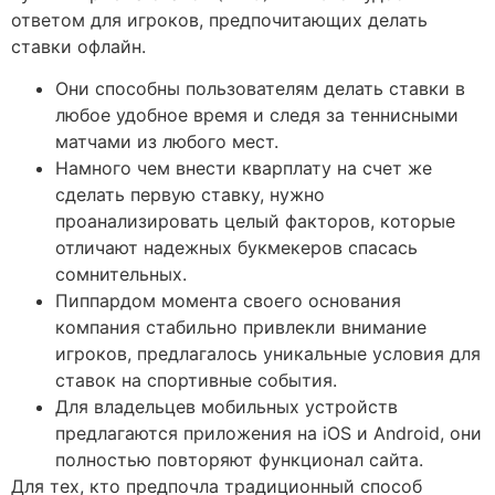
ответом для игроков, предпочитающих делать
ставки офлайн.
Они способны пользователям делать ставки в
любое удобное время и следя за теннисными
матчами из любого мест.
Намного чем внести кварплату на счет же
сделать первую ставку, нужно
проанализировать целый факторов, которые
отличают надежных букмекеров спасась
сомнительных.
Пиппардом момента своего основания
компания стабильно привлекли внимание
игроков, предлагалось уникальные условия для
ставок на спортивные события.
Для владельцев мобильных устройств
предлагаются приложения на iOS и Android, они
полностью повторяют функционал сайта.
Для тех, кто предпочла традиционный способ