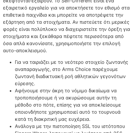
σκέφτονται-εξαιρούν. Το Self-Different είναι ένα
εξαιρετικό εργαλείο για να αποκτήσετε τον εθισμό στα
επιθετικά παιχνίδια και μπορείτε να αποτρέψετε την
εξάρτηση από τα στοιχήματα.
Αν πιστεύετε ότι μερικές
φορές είναι πολύπλοκο να διαχειριστείτε την όρεξη για
στοιχήματα και ξεκάθαρα πέφτετε περισσότερα από
όσα απλά κανονίσατε, χρησιμοποιήστε την επιλογή
αυτο-αποκλεισμού.
Για να ταιριάζει με το νεότερο στοιχείο ζωντανής
αναπαραγωγής, στο Arms Choice παρέχουμε
ζωντανή διαδικτυακή ροή αθλητικών γεγονότων
εύρεσης.
Αφήνουμε στην άκρη το νόμιμο δικαίωμα να
τροποποιήσουμε ή να ακυρώσουμε αυτήν τη
μέθοδο στο πότε, επίσης για να αποκλείσουμε
οποιονδήποτε χρησιμοποιεί αυτό το τουρνουά
κατά τη διακριτική μας ευχέρεια.
Ανάλογα με την πιστοποίηση SSL του ιστότοπου