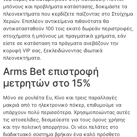
μπόνους και προβλήματα κατάστασης, δοκιμάστε τα
πλεονεκτήματα που κερδίζετε παίζοντας στο Στοίχημα
Χεριών. Επιπλέον αντικείμενα πιθανότατα θα
αντικατασταθούν 100 τοις εκατό δωρεάν περιστροφές,
στοιχήματα ή μπόνους με πραγματικά χρήματα, εάν
είστε σε κατάσταση τα πράγματα ανεβάζουν την
κορυφή VIP σας, ξεκλειδώνοντας ιδιωτικά
πλεονεκτήματα.
Arms Bet επιστροφή
μετρητών στο 15%
Μόνο σε ρουλέτα Eu, Κίνο και τρεις παραλλαγές
μακριά από το ηλεκτρονικό πόκερ, επιθυμούμε να
υπάρχουν πολύ περισσότερα. Χρησιμοποιώντας αυτές
τις ιστοσελίδες, δεσμεύεστε για τους όρους χρήσης
και την πολιτική απορρήτου. Οι νέοι πελάτες στο
διαδικτυακό σύστημα βρήκαν ένα καλό πρόσθετο