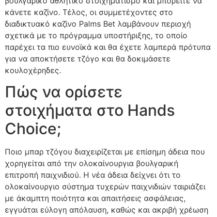
βουλγάρικο αθλητικό στοιχηματισμό και μπορείτε να
κάνετε καζίνο. Τέλος, οι συμμετέχοντες στο
διαδικτυακό καζίνο Palms Bet λαμβάνουν περιοχή
σχετικά με το πρόγραμμα υποστήριξης, το οποίο
παρέχει τα πιο ευνοϊκά και θα έχετε λαμπερά πρότυπα
για να αποκτήσετε τζόγο και θα δοκιμάσετε
κουλοχέρηδες.
Πώς να ορίσετε
στοιχήματα στο Hands
Choice;
Ποιο μπαρ τζόγου διαχειρίζεται με επίσημη άδεια που
χορηγείται από την ολοκαίνουργια βουλγαρική
επιτροπή παιχνιδιού. Η νέα άδεια δείχνει ότι το
ολοκαίνουργιο σύστημα τυχερών παιχνιδιών ταιριάζει
με άκαμπτη ποιότητα και απαιτήσεις ασφάλειας,
εγγυάται εύλογη απόλαυση, καθώς και ακριβή χρέωση