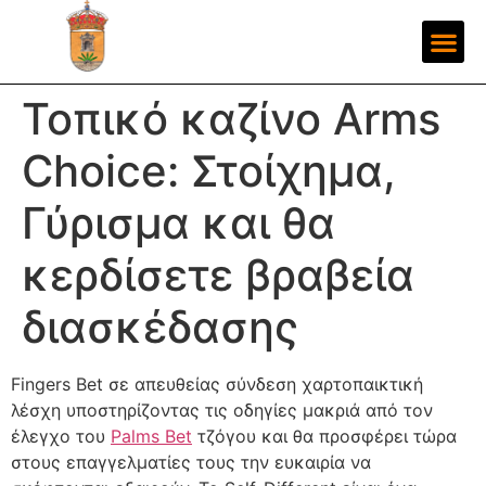
Τοπικό καζίνο Arms
Choice: Στοίχημα,
Γύρισμα και θα
κερδίσετε βραβεία
διασκέδασης
Fingers Bet σε απευθείας σύνδεση χαρτοπαικτική
λέσχη υποστηρίζοντας τις οδηγίες μακριά από τον
έλεγχο του
Palms Bet
τζόγου και θα προσφέρει τώρα
στους επαγγελματίες τους την ευκαιρία να