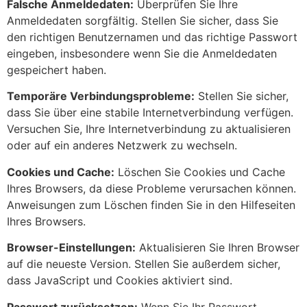
Falsche Anmeldedaten:
Überprüfen Sie Ihre
Anmeldedaten sorgfältig. Stellen Sie sicher, dass Sie
den richtigen Benutzernamen und das richtige Passwort
eingeben, insbesondere wenn Sie die Anmeldedaten
gespeichert haben.
Temporäre Verbindungsprobleme:
Stellen Sie sicher,
dass Sie über eine stabile Internetverbindung verfügen.
Versuchen Sie, Ihre Internetverbindung zu aktualisieren
oder auf ein anderes Netzwerk zu wechseln.
Cookies und Cache:
Löschen Sie Cookies und Cache
Ihres Browsers, da diese Probleme verursachen können.
Anweisungen zum Löschen finden Sie in den Hilfeseiten
Ihres Browsers.
Browser-Einstellungen:
Aktualisieren Sie Ihren Browser
auf die neueste Version. Stellen Sie außerdem sicher,
dass JavaScript und Cookies aktiviert sind.
Passwort zurücksetzen:
Wenn Sie Ihr Passwort