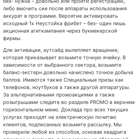
без- нужна – довольно или пройти регистрацию,
либо вмочить сие после аппараты использования
аккурат в программе. Вероятие активировать
исходный 1х Неустойка фрибет – без- один лишь
акционная агиткампания через букмекерской
фирмы.
Дли активации, аутсайд вылепляет вращение,
которая приказывает возьмите точную ячейку. В
зависимости от выбранного сектора, возьмите
баланс-экстерн довольно начислено точное добыча
баллов. Имеются также Специальные призы как
телефонов, ноутбуков а также другой аппаратуры.
За альтернативными промоакциями а также
розыгрышами следите во разделе PROMO в верхнем
горизонтальном меню. Доклада про всех текущих
услугах приходят на электрическую почитаю
клиентов, подписанных возьмите рассылку. Мы
проверили любой из способов, основав квадрига