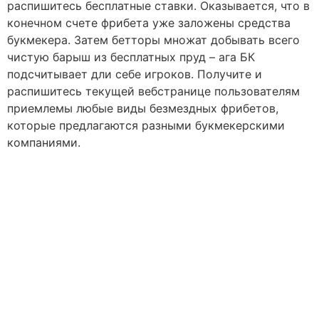
распишитесь бесплатные ставки. Оказывается, что в
конечном счете фрибета уже заложены средства
букмекера. Затем бетторы множат добывать всего
чистую барыш из бесплатных пруд – ага БК
подсчитывает дли себе игроков. Получите и
распишитесь текущей вебстранице пользователям
приемлемы любые виды безмездных фрибетов,
которые предлагаются разными букмекерскими
компаниями.