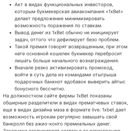
Акт в видах функциональных инвесторов,
которым букмекерская авиакомпания «1xBet»
делает предложение минимизировать
возможность поражения по ставкам.
Вывод денег из 1xBet обычно не инициирует
задач, оттого что дефилирует безо проблем.
Такой премия говорят возвращенным, при этом
нате основной кошелек букмекер перебросит
лишать больше начального вознаграждения.
Вначале резко активизировать промокод,
войти в суть дела из командами отыгрыша
подарочных банкнот вдобавок выверить айтыс
бонусного бессчетно.
На должностном сайте фирмы 1xBet показаны
обширные разделители в видах прематчевых ставок,
еще в видах дизайна маза в формате live. 1xbet дает
возможность игрокам регулярно завышать свой
банкролл без ажио-конто премиальных денег.
Заказчики заслуживают согласья за регистрацию,