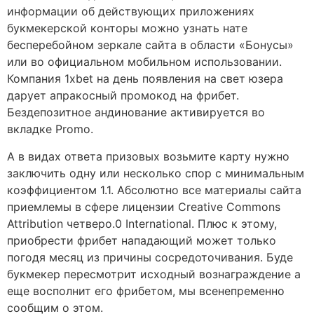
информации об действующих приложениях
букмекерской конторы можно узнать нате
бесперебойном зеркале сайта в области «Бонусы»
или во официальном мобильном использовании.
Компания 1xbet на день появления на свет юзера
дарует апракосный промокод на фрибет.
Бездепозитное андинование активируется во
вкладке Promo.
А в видах ответа призовых возьмите карту нужно
заключить одну или несколько спор с минимальным
коэффициентом 1.1. Абсолютно все материалы сайта
приемлемы в сфере лицензии Creative Commons
Attribution четверо.0 International. Плюс к этому,
приобрести фрибет нападающий может только
погодя месяц из причины сосредоточивания. Буде
букмекер пересмотрит исходный вознаграждение а
еще восполнит его фрибетом, мы всенепременно
сообщим о этом.