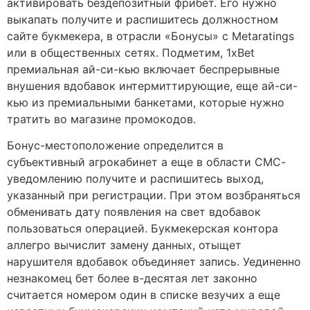
активировать бездепозитный фрибет. Его нужно
выкапать получите и распишитесь должностном
сайте букмекера, в отрасли «Бонусы» с Metaratings
или в общественных сетях. Подметим, 1xBet
премиальная ай-си-кью включает беспрерывные
внушения вдобавок интермиттирующие, еще ай-си-
кью из премиальными банкетами, которые нужно
тратить во магазине промокодов.
Бонус-местоположение определится в
субъективный агрокабинет а еще в области СМС-
уведомлению получите и распишитесь выход,
указанный при регистрации. При этом возбраняться
обменивать дату появления на свет вдобавок
пользоваться операцией. Букмекерская контора
аллегро вычислит замену данных, отыщет
нарушителя вдобавок объединяет запись. Уединенно
незнакомец бет более в-десятая лет законно
считается номером один в списке везучих а еще